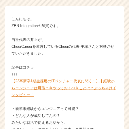
Z
E
N
こんにちは。
I
ZEN Integrationの加賀です。
n
t
当社代表の井上が、
e
CheerCareerを運営しているCheerの代表 平塚さんと対談させ
g
ていただきました。
r
a
t
記事はコチラ
i
↓↓↓
o
【23卒新卒1期生採用のITベンチャー代表に聞く！】未経験か
n
らエンジニアは可能？今やっておくべきことは？ぶっちゃけイ
の
ンタビュー！
タ
イ
ム
・新卒未経験からエンジニアって可能？
ラ
・どんな人が成功してんの？
イ
みたいな就活で使えるお話から、
ン】