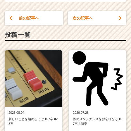
サ
イ
ト
前の記事へ
次の記事へ
チ
ア
キ
投稿一覧
ャ
リ
ア
（C
h
e
e
r
C
a
r
e
e
2026.08.04
2026.07.28
r）
新しいことを始めるには #27卒 #2
体のメンテナンスをお忘れなく #2
8卒
7卒 #28卒