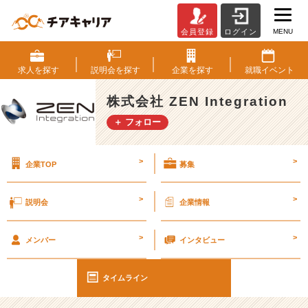
MENU
会員登録
ログイン
未
経
験
求人を
探す
説明会を
探す
企業を
探す
就職
イベント
か
ら
株式会社 ZEN Integration
エ
＋ フォロー
ン
ジ
ニ
>
>
企業TOP
募集
ア
は
可
>
>
説明会
企業情報
能？
今
>
>
や
メンバー
インタビュー
っ
て
タイムライン
お
く