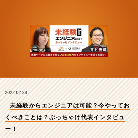
べ
き
こ
と
は？
ぶ
っ
ち
ゃ
け
代
表
イ
ン
タ
2022.02.28
ビ
未経験からエンジニアは可能？今やってお
ュ
ー！
くべきことは？ぶっちゃけ代表インタビュ
【株
式
ー！
会
社