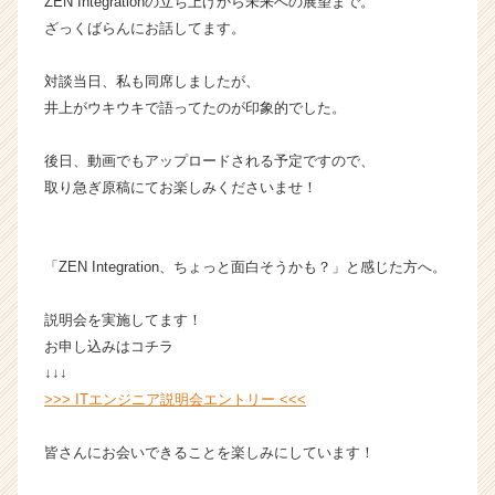
ZEN Integrationの立ち上げから未来への展望まで。
|
ざっくばらんにお話してます。
ベ
ン
対談当日、私も同席しましたが、
チ
ャ
井上がウキウキで語ってたのが印象的でした。
ー・
成
後日、動画でもアップロードされる予定ですので、
長
取り急ぎ原稿にてお楽しみくださいませ！
企
業
か
「ZEN Integration、ちょっと面白そうかも？」と感じた方へ。
ら
ス
カ
説明会を実施してます！
ウ
お申し込みはコチラ
ト
↓↓↓
が
>>> ITエンジニア説明会エントリー <<<
届
く
皆さんにお会いできることを楽しみにしています！
就
活