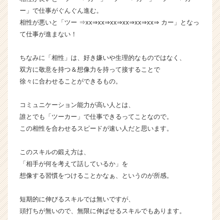
ト
ー」で仕事がぐんぐん進む。
チ
相性が悪いと「ツー ⇒xx⇒xx⇒xx⇒xx⇒xx⇒xx⇒ カー」となっ
ア
て仕事が進まない！
キ
ャ
リ
ちなみに「相性」は、好き嫌いや生理的なものではなく、
ア
双方に敬意を持つ＆想像力を持って接することで
（C
徐々に合わせることができるもの。
h
e
コミュニケーション能力が高い人とは、
e
誰とでも「ツーカー」で仕事できるってことなので。
r
この相性を合わせるスピードが速い人だと思います。
C
a
r
このスキルの鍛え方は、
e
「相手が何を考えて話しているか」を
e
想像する習慣をつけることかなぁ、というのが所感。
r）
短期的に伸びるスキルでは無いですが、
頭打ちが無いので、無限に伸ばせるスキルでもあります。