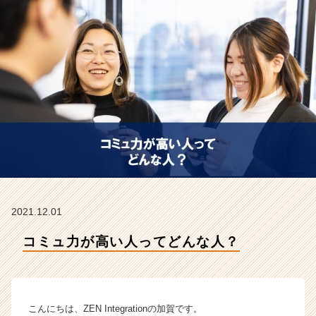
E
N
I
n
t
e
g
r
a
t
i
o
n
の
タ
2021.12.01
イ
コミュ力が高い人ってどんな人？
ム
ラ
イ
ン】
|
こんにちは、ZEN Integrationの加賀です。
ベ