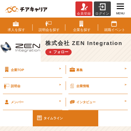
MENU
会員登録
ログイン
コ
ミ
ュ
求人を
探す
説明会を
探す
企業を
探す
就職
イベント
力
が
株式会社 ZEN Integration
高
＋ フォロー
い
人
っ
>
>
企業TOP
募集
て
ど
ん
>
>
説明会
企業情報
な
人？
>
>
【株
メンバー
インタビュー
式
会
タイムライン
社
Z