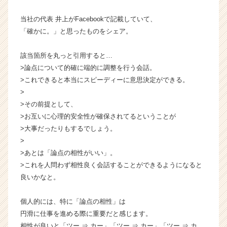
ン
当社の代表 井上がFacebookで記載していて、
チ
ャ
「確かに。」と思ったものをシェア。
ー・
成
該当箇所を丸っと引用すると…
長
>論点について的確に端的に調整を行う会話。
企
>これできると本当にスピーディーに意思決定ができる。
業
>
か
>その前提として、
ら
ス
>お互いに心理的安全性が確保されてるということが
カ
>大事だったりもするでしょう。
ウ
>
ト
>あとは「論点の相性がいい」。
が
>これを人問わず相性良く会話することができるようになると
届
良いかなと。
く
就
活
個人的には、特に「論点の相性」は
サ
円滑に仕事を進める際に重要だと感じます。
イ
相性が良いと「ツー ⇒ カー」「ツー ⇒ カー」「ツー ⇒ カ