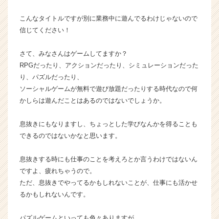
ン
こんなタイトルですが別に業務中に遊んでるわけじゃないので
チ
ャ
信じてください！
ー・
成
さて、みなさんはゲームしてますか？
長
RPGだったり、アクションだったり、シミュレーションだった
企
り、パズルだったり、
業
ソーシャルゲームが無料で遊び放題だったりする時代なので何
か
かしらは遊んだことはあるのではないでしょうか。
ら
ス
カ
息抜きにもなりますし、ちょっとした学びなんかを得ることも
ウ
できるのではないかなと思います。
ト
が
息抜きする時にも仕事のことを考えろとか言うわけではないん
届
ですよ、疲れちゃうので。
く
ただ、息抜きでやってるかもしれないことが、仕事にも活かせ
就
活
るかもしれないんです。
サ
イ
パズルゲームといっても色々ありますが、