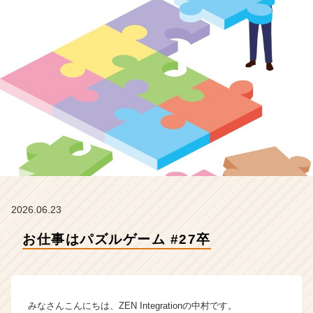
E
N
I
n
t
e
g
r
a
t
i
o
n
の
タ
2026.06.23
イ
お仕事はパズルゲーム #27卒
ム
ラ
イ
ン】
|
みなさんこんにちは、ZEN Integrationの中村です。
ベ