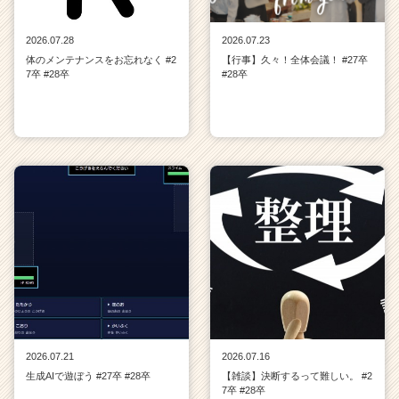
2026.07.28
2026.07.23
体のメンテナンスをお忘れなく #2
【行事】久々！全体会議！ #27卒
7卒 #28卒
#28卒
2026.07.21
2026.07.16
生成AIで遊ぼう #27卒 #28卒
【雑談】決断するって難しい。 #2
7卒 #28卒