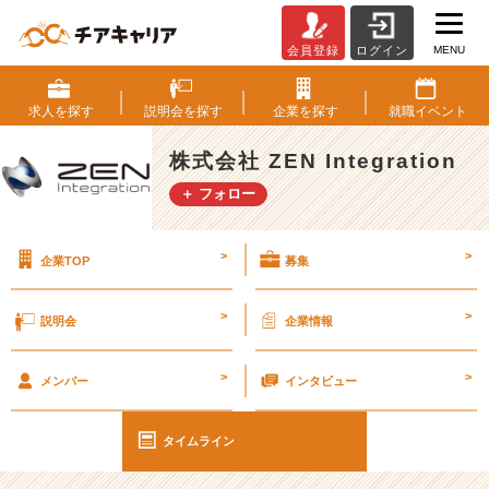
MENU
会員登録
ログイン
お
仕
事
求人を
探す
説明会を
探す
企業を
探す
就職
イベント
は
パ
株式会社 ZEN Integration
ズ
＋ フォロー
ル
ゲ
ー
>
>
企業TOP
募集
ム
#
2
>
>
説明会
企業情報
7
卒
>
>
【株
メンバー
インタビュー
式
会
タイムライン
社
Z