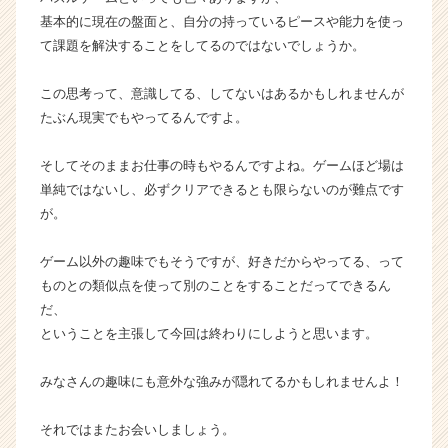
ト
基本的に現在の盤面と、自分の持っているピースや能力を使っ
チ
て課題を解決することをしてるのではないでしょうか。
ア
キ
この思考って、意識してる、してないはあるかもしれませんが
ャ
リ
たぶん現実でもやってるんですよ。
ア
（C
そしてそのままお仕事の時もやるんですよね。ゲームほど場は
h
単純ではないし、必ずクリアできるとも限らないのが難点です
e
が。
e
r
ゲーム以外の趣味でもそうですが、好きだからやってる、って
C
a
ものとの類似点を使って別のことをすることだってできるん
r
だ、
e
ということを主張して今回は終わりにしようと思います。
e
r）
みなさんの趣味にも意外な強みが隠れてるかもしれませんよ！
それではまたお会いしましょう。