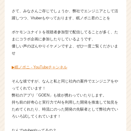
ャ
さて、みなさんご存じでしょうか、弊社でエンジニアとして活
ー・
成
躍しつつ、Vtuberもやっております、眠ノポニ君のことを
長
企
ポケモンユナイトを視聴者参加型で配信してることが多く、た
業
まにコラボ企画に参加したりしているようです、
か
優しい声のぼんやりイケメンですよ、ぜひ一度ご覧くださいま
ら
せ
ス
カ
ウ
▶眠ノポニ - YouTubeチャンネル
ト
が
そんな彼ですが、なんと私と同じ社内の案件でエンジニアをや
届
ってくれています！
く
弊社のアプリ「GOEN」も彼が携わっていたりします。
就
持ち前の好奇心と実行力でAIを利用した開発を推進して知見を
活
ためてくれたり、時流にのった開発の先駆者として弊社内でい
サ
イ
ろいろ試してくれています！
ト
チ
なんでvtuberやってるの？