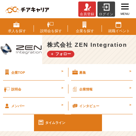
MENU
会員登録
ログイン
知
っ
て
求人を
探す
説明会を
探す
企業を
探す
就職
イベント
る？
眠
株式会社 ZEN Integration
ノ
＋ フォロー
ポ
ニ
#
>
>
企業TOP
募集
2
7
卒
>
>
説明会
企業情報
【株
式
>
>
会
メンバー
インタビュー
社
Z
タイムライン
E
N