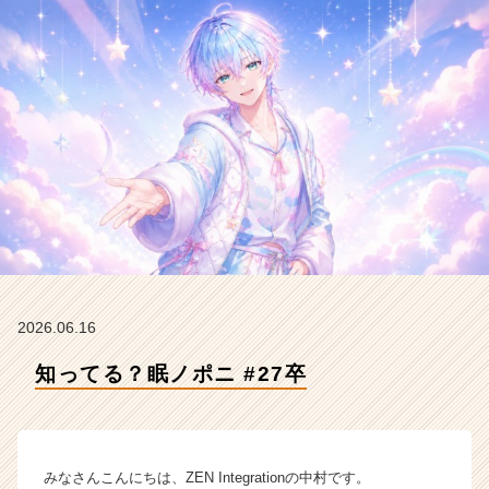
I
n
t
e
g
r
a
t
i
o
n
の
タ
イ
ム
2026.06.16
ラ
知ってる？眠ノポニ #27卒
イ
ン】
|
ベ
ン
みなさんこんにちは、ZEN Integrationの中村です。
チ