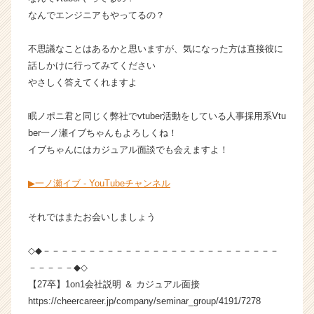
ア
なんでエンジニアもやってるの？
キ
ャ
不思議なことはあるかと思いますが、気になった方は直接彼に
リ
話しかけに行ってみてください
ア
（C
やさしく答えてくれますよ
h
e
眠ノポニ君と同じく弊社でvtuber活動をしている人事採用系Vtu
e
ber一ノ瀬イブちゃんもよろしくね！
r
イブちゃんにはカジュアル面談でも会えますよ！
C
a
▶一ノ瀬イブ - YouTubeチャンネル
r
e
e
それではまたお会いしましょう
r）
◇◆－－－－－－－－－－－－－－－－－－－－－－－－－－
－－－－－◆◇
【27卒】1on1会社説明 ＆ カジュアル面接
https://cheercareer.jp/company/seminar_group/4191/7278