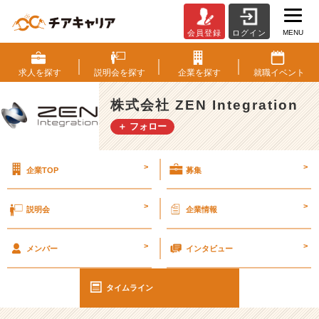
MENU
会員登録
ログイン
【雑
談】
台
求人を
探す
説明会を
探す
企業を
探す
就職
イベント
風
多
株式会社 ZEN Integration
く
＋ フォロー
て、
#
2
>
>
企業TOP
募集
6
卒
#
>
>
説明会
企業情報
2
7
>
>
卒
メンバー
インタビュー
【株
式
タイムライン
会
社