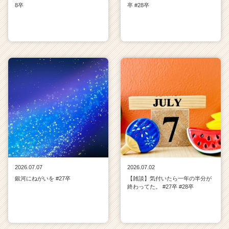
8卒
卒 #28卒
2026.07.07
2026.07.02
銀河にねがいを #27卒
【雑談】気付いたら一年の半分が
終わってた。 #27卒 #28卒