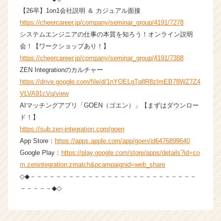
イ
【26卒】1on1会社説明 ＆ カジュアル面接
ト
https://cheercareer.jp/company/seminar_group/4191/7278
チ
システムエンジニアの仕事の本質を知ろう！オンライン説明
ア
会！【ワークショップあり！】
キ
ャ
https://cheercareer.jp/company/seminar_group/4191/7388
リ
ZEN Integrationのカルチャー
ア
https://drive.google.com/file/d/1nYOELgTq8R8zImEB78WZ7Z4
（C
VLVA91cVq/view
h
AIマッチングアプリ「GOEN（ゴエン）」【まずはダウンロー
e
ド！】
e
https://sub.zen-integration.com/goen
r
C
App Store：
https://apps.apple.com/app/goen/id6476899640
a
Google Play：
https://play.google.com/store/apps/details?id=co
r
m.zenintegration.zmatch&pcampaignid=web_share
e
◇◆－－－－－－－－－－－－－－－－－－－－－－－－－－
e
－－－－－◆◇
r）