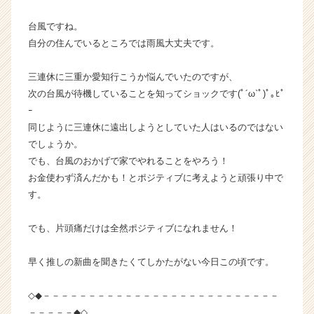
ベ
台風ですね。
ン
チ
自分の住んでいるところでは雨風大丈夫です。
ャ
ー・
三連休に三重か愛知行こうか悩んでいたのですが、
成
次の台風が待機していることを知ってショックです(ﾟ´ω`ﾟ)ﾟ｡ﾋﾟ
長
ｰ
企
同じように三連休に遠出しようとしていた人はいるのではない
業
でしょうか。
か
ら
でも、台風のおかげで家でやれることをやろう！
ス
お金使わず済んだかも！とポジティブに考えようと頑張り中で
カ
す。
ウ
ト
でも、片頭痛だけは全然ポジティブになれません！
が
届
早く推しの新曲を聞きたくてしかたがない今日この頃です。
く
就
活
◇◆－－－－－－－－－－－－－－－－－－－－－－－－－－
サ
－－－－－◆◇