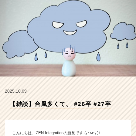
Z
E
N
I
n
t
e
g
r
a
t
i
o
n
の
2025.10.09
タ
【雑談】台風多くて、 #26卒 #27卒
イ
ム
ラ
イ
ン】
こんにちは、ZEN Integrationの新見です (｡･ω･｡)ﾉ
|