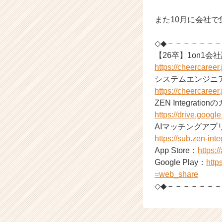
届
また10月に会社
く
就
活
◇◆－－－－－－
サ
【26卒】1on1会
イ
https://cheercaree
ト
システムエンジニ
チ
https://cheercaree
ア
ZEN Integrati
キ
ャ
https://drive.go
リ
AIマッチングアプ
ア
https://sub.zen-int
（C
App Store：
https:
h
Google Play：
http
e
=web_share
e
◇◆－－－－－－
r
C
a
r