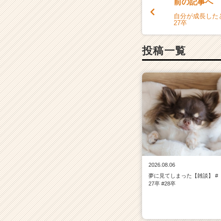
前の記事へ
自分が成長したと
27卒
投稿一覧
2026.08.06
夢に見てしまった【雑談】 #
27卒 #28卒