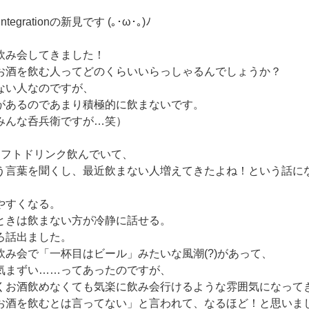
egrationの新見です (｡･ω･｡)ﾉ
飲み会してきました！
お酒を飲む人ってどのくらいいらっしゃるんでしょうか？
ない人なのですが、
があるのであまり積極的に飲まないです。
みんな呑兵衛ですが…笑）
ソフトドリンク飲んでいて、
う言葉を聞くし、最近飲まない人増えてきたよね！という話に
やすくなる。
ときは飲まない方が冷静に話せる。
ろ話出ました。
飲み会で「一杯目はビール」みたいな風潮(?)があって、
気まずい……ってあったのですが、
くお酒飲めなくても気楽に飲み会行けるような雰囲気になって
お酒を飲むとは言ってない」と言われて、なるほど！と思いま