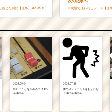
次の記事へ
感じた瞬間【仕事】 #26卒 #
IT現場で使われるツール【仕事】 
2026.08.04
2026.07.28
新しいことを始めるには #27
体のメンテナンスをお忘れな
卒 #28卒
く #27卒 #28卒