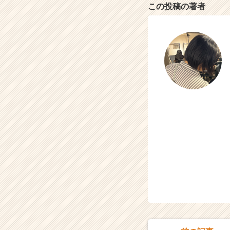
e
この投稿の著者
e
r）