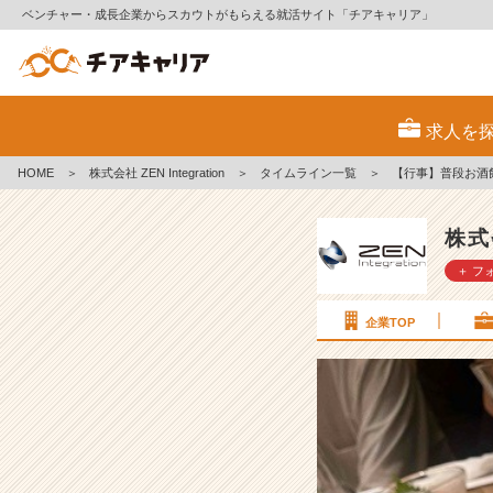
ベンチャー・成長企業からスカウトがもらえる就活サイト「チアキャリア」
【行
事】
求人を
普
段
HOME
＞
株式会社 ZEN Integration
＞
タイムライン一覧
＞
【行事】普段お酒飲み
お
酒
飲
株式会
み
＋ フ
ま
す
か？
企業TOP
#
2
6
卒
#
2
7