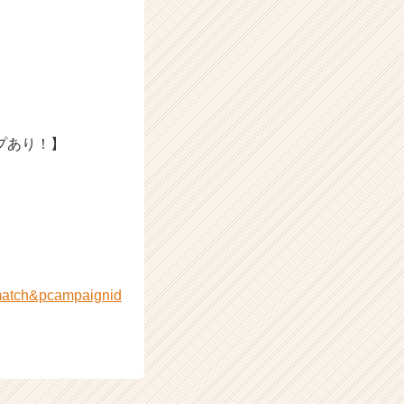
プあり！】
.zmatch&pcampaignid