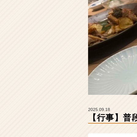
卒
【株
式
会
社
Z
E
N
I
n
t
e
g
r
a
t
i
2025.09.18
o
【行事】普段
n
の
タ