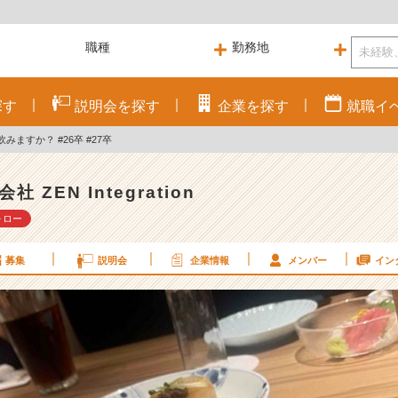
探す
説明会を
探す
企業を
探す
就職
イ
ますか？ #26卒 #27卒
社 ZEN Integration
ォロー
募集
説明会
企業情報
メンバー
イン