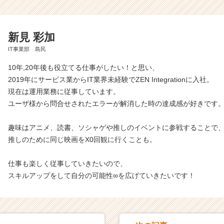
新見 彩加
IT事業部 島民
10年,20年後も役立てる仕事がしたい！と思い、
2019年にサービス業からIT業界未経験でZEN Integrationに入社。
現在は運用業務に従事しています。
ユーザ様から問合せされたエラーが解消した時の達成感が好きです
趣味はアニメ、読書、ソシャゲや推しのイベントに参戦することで
推しのために同じ映画をX0回観に行くことも。
仕事も楽しく従事していきたいので、
スキルアップをして自分の可能性∞を広げていきたいです！