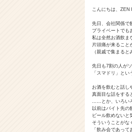
イ
ム
こんにちは、ZEN Int
ラ
イ
先日、会社関係で
ン】
プライベートでも
|
私は全然お酒飲ま
ベ
片頭痛が来ること
ン
チ
（親戚で集まると
ャ
ー・
先日も7割の人が
成
「スマドリ」とい
長
企
お酒を飲むと話し
業
真面目な話をする
か
ら
……とか、いろい
ス
以前はバイト先の
カ
ビール飲めないと
ウ
そういうことがな
ト
「飲み会であって
が