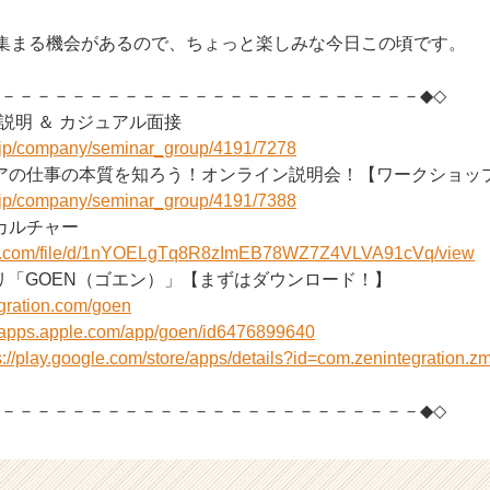
で集まる機会があるので、ちょっと楽しみな今日この頃です。
－－－－－－－－－－－－－－－－－－－－－－－－－◆◇
社説明 ＆ カジュアル面接
r.jp/company/seminar_group/4191/7278
アの仕事の本質を知ろう！オンライン説明会！【ワークショッ
r.jp/company/seminar_group/4191/7388
onのカルチャー
ogle.com/file/d/1nYOELgTq8R8zImEB78WZ7Z4VLVA91cVq/view
リ「GOEN（ゴエン）」【まずはダウンロード！】
egration.com/goen
//apps.apple.com/app/goen/id6476899640
s://play.google.com/store/apps/details?id=com.zenintegration
－－－－－－－－－－－－－－－－－－－－－－－－－◆◇