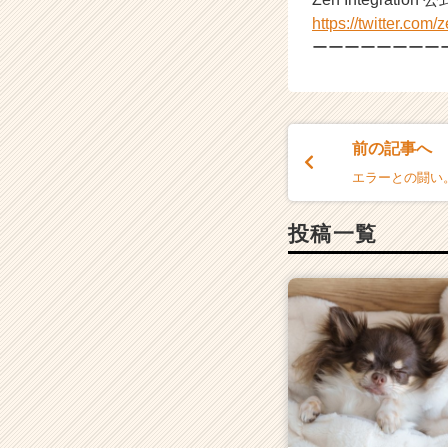
r
https://twitter.com/
C
ーーーーーーーー
a
r
e
e
r）
前の記事へ
エラーとの闘い。 
投稿一覧