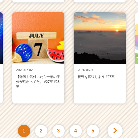
2026.07.02
2026.06.30
【雑談】気付いたら一年の半
視野を拡張しよう #27卒
分が終わってた。 #27卒 #28
卒
1
2
3
4
5