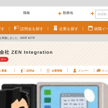
探す
説明会を
探す
企業を
探す
就職
イ
実施しました。#26卒 #27卒
社 ZEN Integration
ォロー
募集
説明会
企業情報
メンバー
イン