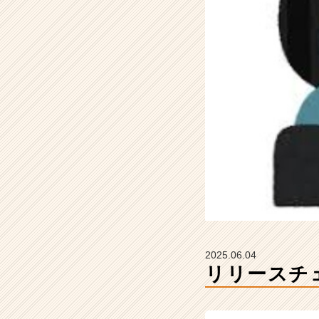
卒
#
2
7
卒
【株
式
会
社
Z
E
N
I
n
t
e
g
2025.06.04
r
リリースチェ
a
t
i