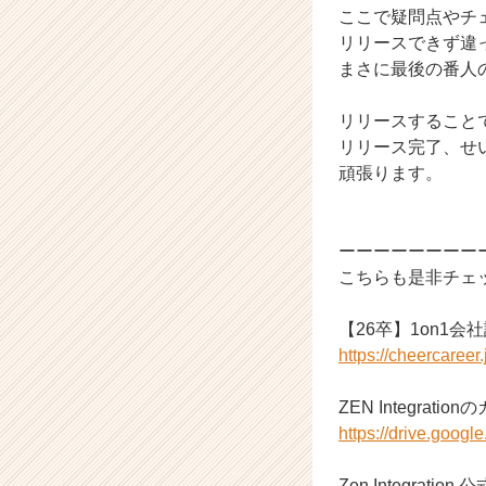
ここで疑問点やチ
カ
リリースできず違
ウ
ト
まさに最後の番人
が
届
リリースすること
く
リリース完了、せ
就
頑張ります。
活
サ
イ
ト
ーーーーーーーー
チ
こちらも是非チェ
ア
キ
【26卒】1on1会
ャ
https://cheercaree
リ
ア
ZEN Integrati
（C
h
https://drive.go
e
e
Zen Integration 