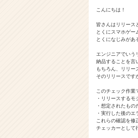
o
n
こんにちは！
の
タ
皆さんはリリース
イ
とくにスマホゲー
ム
とくになじみがあ
ラ
イ
ン】
エンジニアでいう
|
納品することを言
ベ
もちろん、リリー
ン
そのリリースです
チ
ャ
このチェック作業
ー・
・リリースするモ
成
長
・想定されたもの
企
・実行した後のエ
業
これらの確認を修
か
チェッカーとして
ら
ス