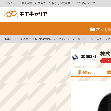
ベンチャー・成長企業からスカウトがもらえる就活サイト「チアキャリア」
リ
リ
求人を
ー
ス
HOME
＞
株式会社 ZEN Integration
＞
タイムライン一覧
＞
リリースチェックを
チ
ェ
ッ
株式会
ク
＋ フ
を
実
施
企業TOP
し
ま
し
た。
#
2
6