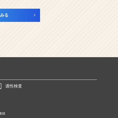
みる
適性検査
者様