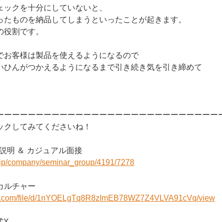
ェックを十分にしていないと、
ったものを納品してしまうといったことが起きます。
の役割です。
でお客様は製品を使えるようになるので
いひんがつかえるようになるまで引き続き気を引き締めて
ーーーーーーーーーーーーーーーーーーーーーーーーーーーー
ックしてみてくださいね！
社説明 ＆ カジュアル面接
r.jp/company/seminar_group/4191/7278
onのカルチャー
ogle.com/file/d/1nYOELgTq8R8zImEB78WZ7Z4VLVA91cVq/view
公式X