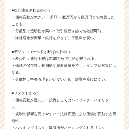
ト
が
■なぜ注目されるのか？
届
・価格変動が大きい：1BTC＝数万円から数万円まで急騰した
く
ことも。
就
・分散型で透明性が高い：取引履歴を誰でも確認可能。
活
・海外送金が簡単：銀行を介さず、手数料が安い。
サ
イ
ト
■デジタルゴールドと呼ばれる理由
チ
・希少性：発行上限は2100万枚で供給が限られる。
ア
・価値の保存性：長期的な資産価値を持ち、インフレ対策にも
キ
なる。
ャ
・分散性：中央管理者がいないため、影響を受けにくい。
リ
ア
■リスクもある？
（C
h
・価格変動が激しい：投資としてはハイリスク・ハイリター
e
ン。
e
・規制の影響を受けやすい：法律変更により価値が変動する可
r
能性。
C
・ハッキングリスク：取引所がハッキングされるリスク。