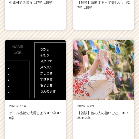
生成AIで遊ぼう #27卒 #28卒
【雑談】決断するって難しい。 #2
7卒 #28卒
2026.07.14
2026.07.09
ゲーム感覚で成長しよう #27卒 #2
【雑談】他の人の願いごと。 #27
8卒
卒 #28卒