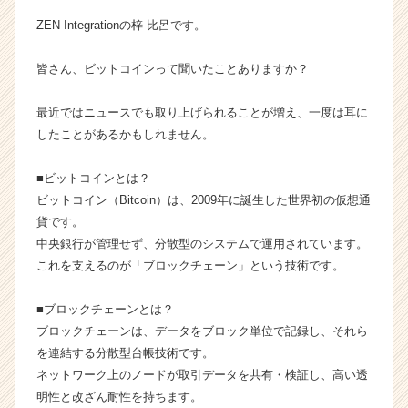
タ
ZEN Integrationの梓 比呂です。
イ
ム
皆さん、ビットコインって聞いたことありますか？
ラ
イ
ン】
最近ではニュースでも取り上げられることが増え、一度は耳に
|
したことがあるかもしれません。
ベ
ン
■ビットコインとは？
チ
ビットコイン（Bitcoin）は、2009年に誕生した世界初の仮想通
ャ
貨です。
ー・
中央銀行が管理せず、分散型のシステムで運用されています。
成
長
これを支えるのが「ブロックチェーン」という技術です。
企
業
■ブロックチェーンとは？
か
ブロックチェーンは、データをブロック単位で記録し、それら
ら
を連結する分散型台帳技術です。
ス
ネットワーク上のノードが取引データを共有・検証し、高い透
カ
明性と改ざん耐性を持ちます。
ウ