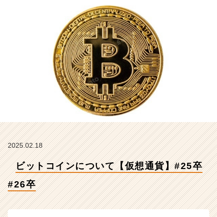
2
6
卒
【株
式
会
社
Z
E
N
I
n
t
e
g
2025.02.18
r
ビットコインについて【仮想通貨】#25卒
a
t
#26卒
i
o
n
の