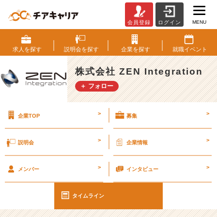
MENU
会員登録
ログイン
ビ
ッ
ト
求人を
探す
説明会を
探す
企業を
探す
就職
イベント
コ
イ
株式会社 ZEN Integration
ン
＋ フォロー
に
つ
い
>
>
企業TOP
募集
て
【仮
想
>
>
説明会
企業情報
通
貨】
>
>
#
メンバー
インタビュー
2
5
タイムライン
卒
#