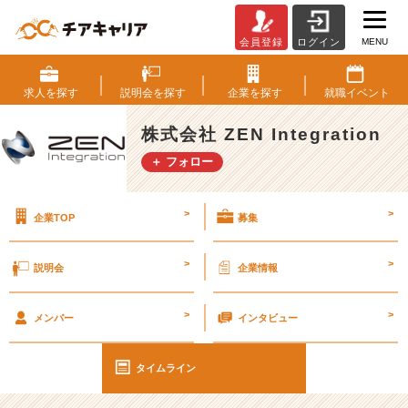
MENU
会員登録
ログイン
ゲ
ー
ム
求人を
探す
説明会を
探す
企業を
探す
就職
イベント
実
況
株式会社 ZEN Integration
動
＋ フォロー
画
に
思
>
>
企業TOP
募集
う
事
【ビ
>
>
説明会
企業情報
ジ
ネ
>
>
ス】
メンバー
インタビュー
#
2
タイムライン
5
卒