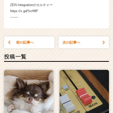
C
ZEN Integrationのカルチャー
a
https://x.gd/SvH8P
r
e
--------
e
r）
前の記事へ
次の記事へ
投稿一覧