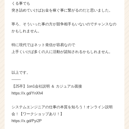
ウ
くる事でも
ト
突き詰めていけばお金を稼ぐ事に繋がるのだと思いました。
が
届
寧ろ、そういった事の方が競争相手もいないのでチャンスなの
く
かもしれません。
就
活
特に現代ではネット発信が容易なので
サ
イ
上手くいけば多くの人に活動が認知されるかもしれません。
ト
チ
ア
以上です。
キ
--------
ャ
【25卒】1on1会社説明 ＆ カジュアル面接
リ
https://x.gd/YnXh4
ア
（C
h
システムエンジニアの仕事の本質を知ろう！オンライン説明
e
会！【ワークショップあり！】
e
https://x.gd/Pyi2P
r