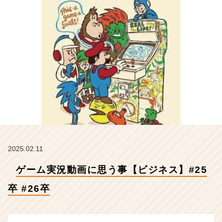
#
2
6
卒
【株
式
会
社
Z
E
N
I
n
t
e
2025.02.11
g
ゲーム実況動画に思う事【ビジネス】#25
r
a
卒 #26卒
t
i
o
n