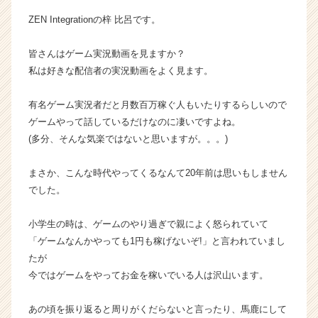
の
ZEN Integrationの梓 比呂です。
タ
イ
皆さんはゲーム実況動画を見ますか？
ム
私は好きな配信者の実況動画をよく見ます。
ラ
イ
ン】
有名ゲーム実況者だと月数百万稼ぐ人もいたりするらしいので
|
ゲームやって話しているだけなのに凄いですよね。
ベ
(多分、そんな気楽ではないと思いますが。。。)
ン
チ
まさか、こんな時代やってくるなんて20年前は思いもしません
ャ
でした。
ー・
成
長
小学生の時は、ゲームのやり過ぎで親によく怒られていて
企
「ゲームなんかやっても1円も稼げないぞ!」と言われていまし
業
たが
か
今ではゲームをやってお金を稼いでいる人は沢山います。
ら
ス
あの頃を振り返ると周りがくだらないと言ったり、馬鹿にして
カ