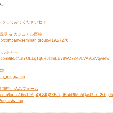
ぁ。
ーーーーーーーーーーーーーーーーーーーーーーーーーーーー
ックしてみてくださいね！
社説明 ＆ カジュアル面接
r.jp/company/seminar_group/4191/7278
onのカルチャー
ogle.com/file/d/1nYOELgTq8R8zImEB78WZ7Z4VLVA91cVq/view
公式X
zen_integration
参加申し込みフォーム
gle.com/forms/d/e/1FAIpQLSfQ2XBTqdEqbRlMn5QxsR_7_2s0
usp=sharing