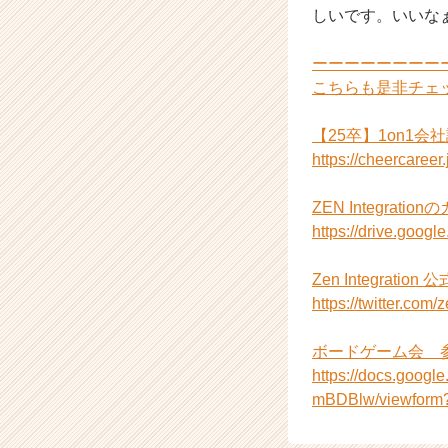
しいです。いいな
く
就
活
ーーーーーーーー
サ
こちらも是非チェ
イ
ト
【25卒】1on1会
チ
https://cheercaree
ア
キ
ZEN Integrati
ャ
リ
https://drive.go
ア
（C
Zen Integration 
h
https://twitter.com/
e
e
ボードゲーム会 
r
https://docs.goo
C
a
mBDBlw/viewform?
r
e