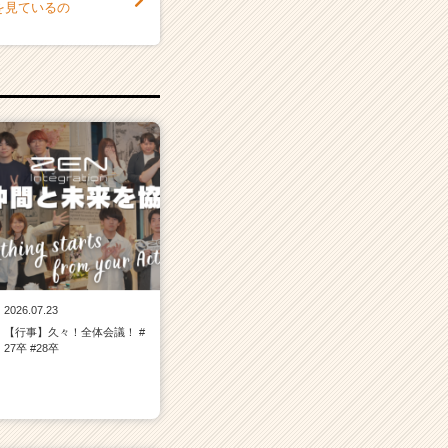
を見ているの
2026.07.23
【行事】久々！全体会議！ #
27卒 #28卒