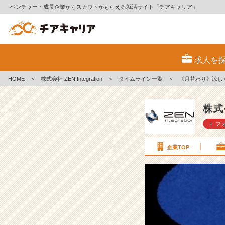
ベンチャー・成長企業からスカウトがもらえる就活サイト「チアキャリア」
《月
替
求人を
わ
り》
HOME
＞
株式会社 ZEN Integration
＞
タイムライン一覧
＞
《月替わり》涼しく
涼
し
く
株式会
な
＋ フ
っ
て
き
企業TOP
ま
し
た
#
2
5
卒