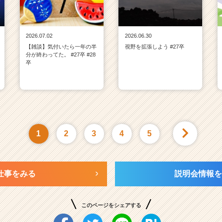
2026.07.02
2026.06.30
【雑談】気付いたら一年の半
視野を拡張しよう #27卒
分が終わってた。 #27卒 #28
卒
1
2
3
4
5
仕事をみる
説明会情報を
このページをシェアする