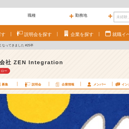
探す
説明会を
探す
企業を
探す
就職
イ
なってきました #25卒
社 ZEN Integration
ォロー
募集
説明会
企業情報
メンバー
イン