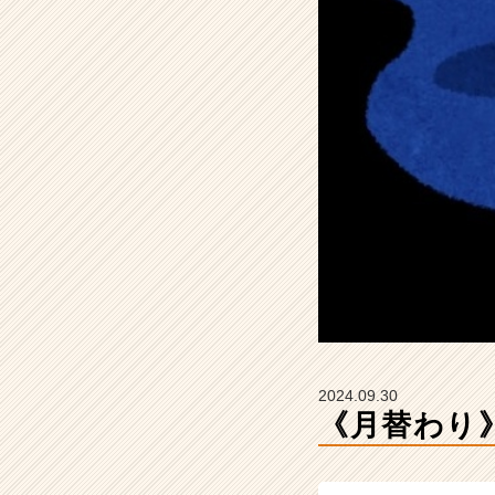
【株
式
会
社
Z
E
N
I
n
t
e
g
r
a
t
i
o
2024.09.30
n
《月替わり》
の
タ
イ