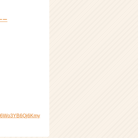
ーー
gJh6Wo3YB6Qj6Kmy