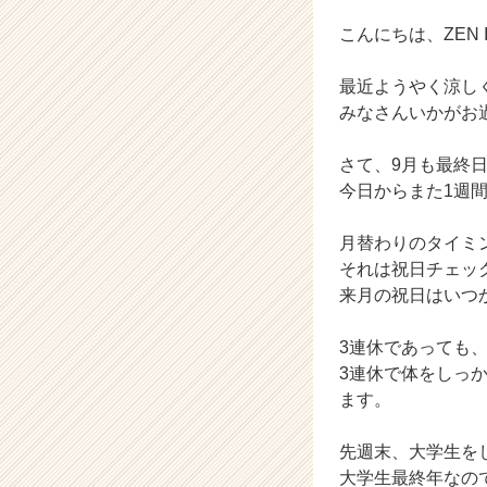
ム
ラ
こんにちは、ZEN In
イ
ン】
最近ようやく涼し
|
みなさんいかがお
ベ
ン
さて、9月も最終
チ
ャ
今日からまた1週
ー・
成
月替わりのタイミ
長
それは祝日チェッ
企
来月の祝日はいつ
業
か
3連休であっても
ら
ス
3連休で体をしっ
カ
ます。
ウ
ト
先週末、大学生を
が
大学生最終年なの
届