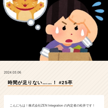
n
t
e
g
r
a
t
i
o
n
の
タ
イ
ム
ラ
2024.03.06
イ
時間が足りない……！ #25卒
ン】
|
ベ
ン
チ
こんにちは！株式会社ZEN Integration の内定者の松井です！
ャ