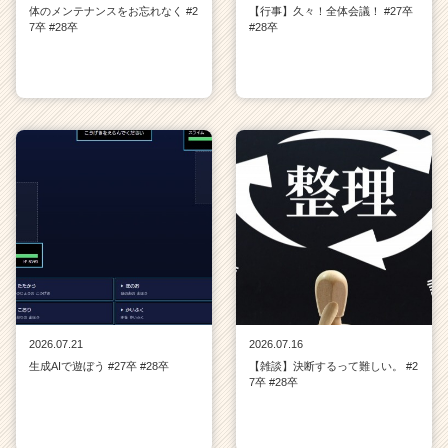
体のメンテナンスをお忘れなく #2
【行事】久々！全体会議！ #27卒
7卒 #28卒
#28卒
2026.07.21
2026.07.16
生成AIで遊ぼう #27卒 #28卒
【雑談】決断するって難しい。 #2
7卒 #28卒