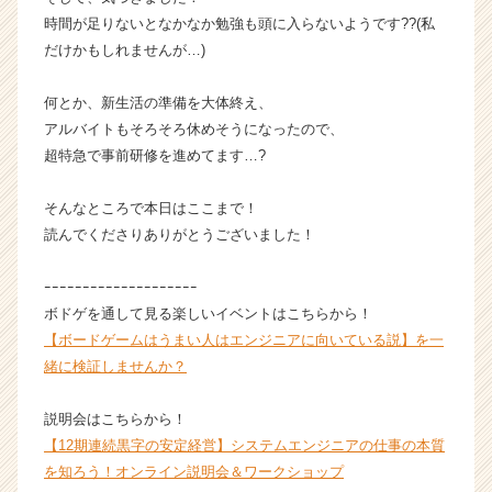
キ
時間が足りないとなかなか勉強も頭に入らないようです??(私
ャ
だけかもしれませんが…)
リ
ア
何とか、新生活の準備を大体終え、
（C
h
アルバイトもそろそろ休めそうになったので、
e
超特急で事前研修を進めてます…?
e
r
そんなところで本日はここまで！
C
読んでくださりありがとうございました！
a
r
ｰｰｰｰｰｰｰｰｰｰｰｰｰｰｰｰｰｰｰｰ
e
e
ボドゲを通して見る楽しいイベントはこちらから！
r）
【ボードゲームはうまい人はエンジニアに向いている説】を一
緒に検証しませんか？
説明会はこちらから！
【12期連続黒字の安定経営】システムエンジニアの仕事の本質
を知ろう！オンライン説明会＆ワークショップ