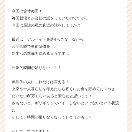
ー・
今回は箸休め回！
成
長
毎回就活とか会社の話をしていたのですが…
企
今回は最近の私の直近の話をしようかと
業
か
最近は、アルバイトを週4~6こなしながら
ら
合間合間で事前研修をし、
ス
新生活の準備を進める日々です…
カ
ウ
ト
圧倒的時間が足りない！！！
が
届
就活生の人にこれだけは言える！
く
上京や一人暮らしを考えたなら直ぐにお金を貯めておくべき！
就
だいたい60万ぐらいあると安心だと思います！
活
さもないと、ギリギリまでバイトしないといけないという状況
サ
に…
イ
ト
そして、時間が足りなくなってしまうかも…？
チ
ア
そして、気づきました！