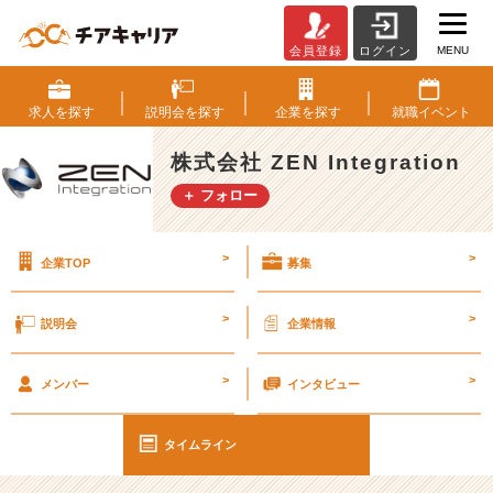
MENU
会員登録
ログイン
時
間
が
求人を
探す
説明会を
探す
企業を
探す
就職
イベント
足
り
株式会社 ZEN Integration
な
＋ フォロー
い……！
#
2
>
>
企業TOP
募集
5
卒
【株
>
>
説明会
企業情報
式
会
>
>
社
メンバー
インタビュー
Z
E
タイムライン
N
I