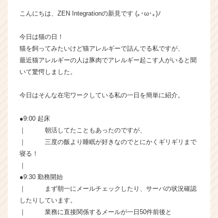
i
こんにちは、ZEN Integrationの新見です (｡･ω･｡)ﾉ
o
n
今日は猫の日！
の
猫を飼ってみたいけど猫アレルギーで詰んでる私ですが、
タ
イ
最近猫アレルギーの人は豚肉でアレルギー起こす人がいると聞
ム
いて驚愕しました。
ラ
イ
今日はそんな在宅ワークしている私の一日を簡単に紹介。
ン】
|
●9:00 起床
ベ
｜ 朝活してたこともあったのですが、
ン
チ
｜ 三度の飯より睡眠が好きなのでとにかくギリギリまで
ャ
寝る！
ー・
｜
成
●9:30 勤務開始
長
｜ まず朝一にメールチェックしたり、サーバの状況確認
企
したりしています。
業
｜ 業務に直接関係するメールが一日50件前後と
か