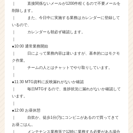
ら
｜ 直接関係ないメールが1200件程くるので不要メールを
ス
削除します。
カ
｜ また、今日中に実施する業務はカレンダーに登録して
ウ
いるので、
ト
｜ カレンダーも朝必ず確認します。
が
｜
届
●10:00 通常業務開始
く
就
｜ 日によって業務内容は違いますが、基本的にはモクモ
活
ク作業。
サ
｜ チームの人とはチャットでやり取りしています。
イ
｜
ト
●11:30 MTG資料に反映漏れがないか確認
チ
｜ 毎日MTGするので、進捗状況に漏れがないか確認して
ア
います。
キ
ャ
｜
リ
●12:00 お昼休憩
ア
｜ 自炊か、徒歩1分(?)にコンビニがあるので買ってきて
（C
お昼ごはん。
h
｜ メンテナンス業務等で12時に業務する必要がある場合