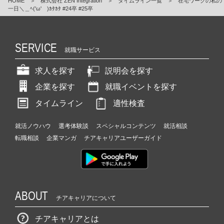
HOME
＞
株式会社 ZEN Integration
＞
タイムライン一覧
＞
在宅ワークの私の
一日＼＿ﾍ('ω' )ｶﾀｶﾀ #24卒 #25卒
SERVICE
就職サービス
求人を探す
説明会を探す
企業を探す
就職イベントを探す
タイムライン
適性検査
就活ノウハウ
選考体験談
スペシャルコンテンツ
就活相談
転職相談
企業マンガ
チアキャリアユーザーガイド
ABOUT
チアキャリアについて
チアキャリアとは