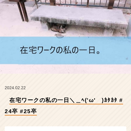
2
4
卒
#
2
5
卒
【株
式
会
社
Z
E
N
I
2024.02.22
n
在宅ワークの私の一日＼＿ﾍ('ω' )ｶﾀｶﾀ #
t
e
24卒 #25卒
g
r
a
t