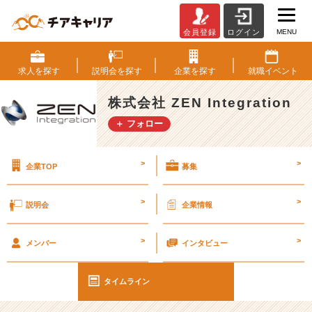
MENU
会員登録
ログイン
在
宅
ワ
求人を
探す
説明会を
探す
企業を
探す
就職
イベント
ー
ク
株式会社 ZEN Integration
の
＋ フォロー
私
の
一
>
>
企業TOP
募集
日
＼
＿
>
>
説明会
企業情報
ﾍ
('ω' )
>
>
ｶ
メンバー
インタビュー
ﾀ
ｶ
タイムライン
ﾀ
#