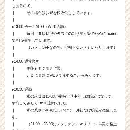
e
もあるので、
e
｜ その場合はお昼を後ろ倒ししています。
r
C
｜
a
●13:00 チームMTG（WEB会議）
r
｜ 毎日、進捗状況やタスクの割り振り等のためにTeams
e
でMTG実施しています。
e
｜ （カメラOFFなので、顔知らない人もいたりします）
r）
｜
●14:00 通常業務
｜ 午後もモクモク作業。
｜ たまに個別にWEB会議することもあります。
｜
●18:30 退勤
｜ 私の現場は18:00が定時で基本的には残業はなしで、
平均してみたら18:30退勤でした。
｜ 私の業務が月初忙しいので、月初だけ残業が発生しま
す。
｜ （21:00～23:00にメンテナンスやリリース作業が発生