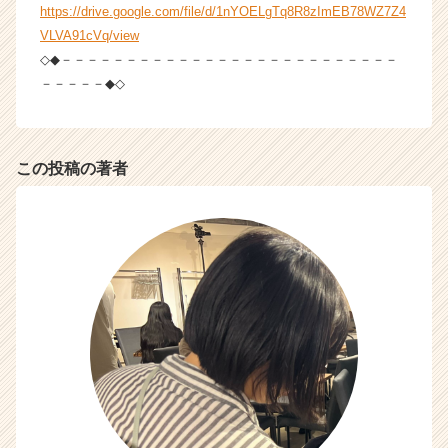
https://drive.google.com/file/d/1nYOELgTq8R8zImEB78WZ7Z4
VLVA91cVq/view
◇◆－－－－－－－－－－－－－－－－－－－－－－－－－－
－－－－－◆◇
この投稿の著者