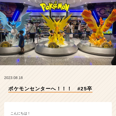
E
N
I
n
t
e
g
r
a
t
i
o
n
の
タ
2023.08.18
イ
ポケモンセンターへ！！！ #25卒
ム
ラ
イ
ン】
|
こんにちは！
ベ