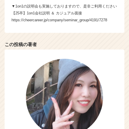
ト
▼1on1の説明会も実施しておりますので、是非ご利用ください
チ
【25卒】1on1会社説明 ＆ カジュアル面接
ア
https://cheercareer.jp/company/seminar_group/4191/7278
キ
ャ
リ
ア
この投稿の著者
（C
h
e
e
r
C
a
r
e
e
r）