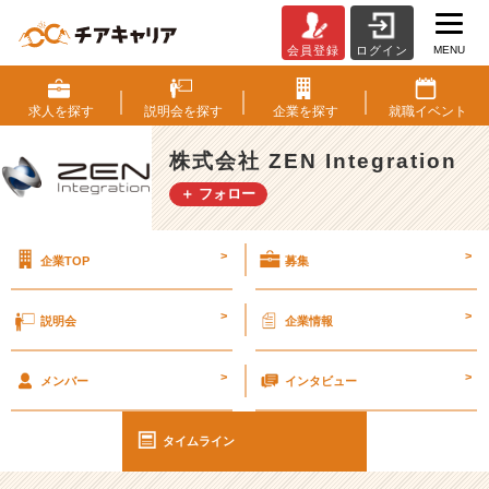
MENU
会員登録
ログイン
ポ
ケ
モ
求人を
探す
説明会を
探す
企業を
探す
就職
イベント
ン
セ
株式会社 ZEN Integration
ン
＋ フォロー
タ
ー
へ！！！
>
>
企業TOP
募集
#
2
>
>
説明会
企業情報
5
卒
>
>
【株
メンバー
インタビュー
式
会
タイムライン
社
Z