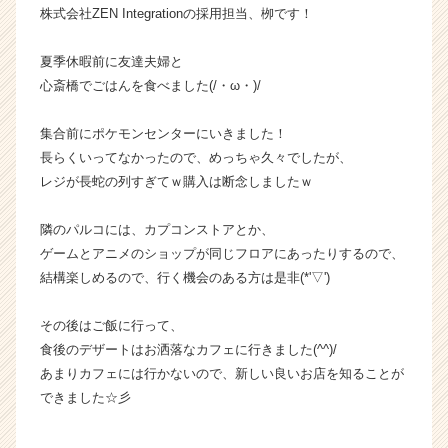
株式会社ZEN Integrationの採用担当、栁です！
ン
チ
ャ
夏季休暇前に友達夫婦と
ー・
心斎橋でごはんを食べました(/・ω・)/
成
長
集合前にポケモンセンターにいきました！
企
長らくいってなかったので、めっちゃ久々でしたが、
業
レジが長蛇の列すぎてｗ購入は断念しましたｗ
か
ら
ス
隣のパルコには、カプコンストアとか、
カ
ゲームとアニメのショップが同じフロアにあったりするので、
ウ
結構楽しめるので、行く機会のある方は是非(*'▽')
ト
が
その後はご飯に行って、
届
食後のデザートはお洒落なカフェに行きました(^^)/
く
あまりカフェには行かないので、新しい良いお店を知ることが
就
活
できました☆彡
サ
イ