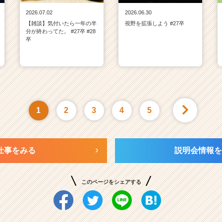
2026.07.02
2026.06.30
【雑談】気付いたら一年の半
視野を拡張しよう #27卒
分が終わってた。 #27卒 #28
卒
1
2
3
4
5
仕事をみる
説明会情報を
このページをシェアする