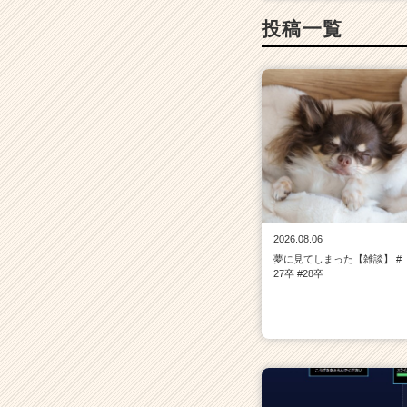
e
投稿一覧
e
r
C
a
r
e
e
r）
2026.08.06
夢に見てしまった【雑談】 #
27卒 #28卒