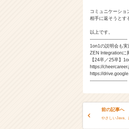
ら
コミュニケーショ
ス
カ
相手に返そうとす
ウ
ト
以上です。
が
--------------------------
届
1on1の説明会も
く
ZEN Integr
就
【24卒／25卒】1
活
サ
https://cheercar
イ
https://drive.go
ト
--------------------------
チ
ア
キ
ャ
リ
前の記事へ
ア
やさしいJava、
（C
h