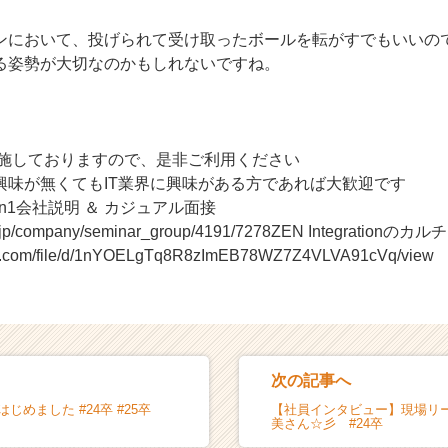
ンにおいて、投げられて受け取ったボールを転がすでもいいの
る姿勢が大切なのかもしれないですね。
実施しておりますので、是非ご利用ください
ationに興味が無くてもIT業界に興味がある方であれば大歓迎です
on1会社説明 ＆ カジュアル面接
eer.jp/company/seminar_group/4191/7278ZEN Integrationのカ
ogle.com/file/d/1nYOELgTq8R8zImEB78WZ7Z4VLVA91cVq/view
次の記事へ
はじめました #24卒 #25卒
【社員インタビュー】現場リ
美さん☆彡 #24卒