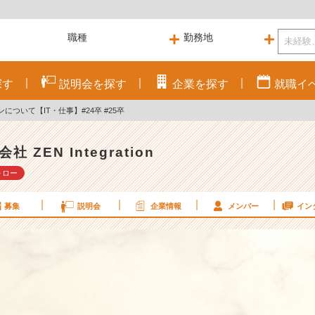
探す
説明会を
探す
企業を
探す
就職
イ
について【IT・仕事】#24卒 #25卒
社 ZEN Integration
ォロー
募集
説明会
企業情報
メンバー
イン