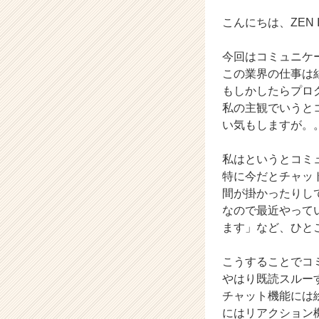
t
i
こんにちは、ZEN In
o
n
今回はコミュニケ
の
この業界の仕事は
タ
もしかしたらプロ
イ
私の主観でいうと
ム
ラ
い気もしますが。
イ
ン】
私はというとコミ
|
特に今だとチャッ
ベ
間が掛かったりし
ン
なので最近やって
チ
ます」など、ひと
ャ
ー・
成
こうすることでコ
長
やはり既読スルー
企
チャット機能には
業
にはリアクション
か