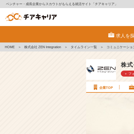
ベンチャー・成長企業からスカウトがもらえる就活サイト「チアキャリア」
コ
ミ
求人を
ュ
ニ
HOME
＞
株式会社 ZEN Integration
＞
タイムライン一覧
＞
コミュニケーション
ケ
ー
シ
株式会
ョ
＋ フ
ン
に
つ
企業TOP
い
て
【I
T・
仕
事】
#