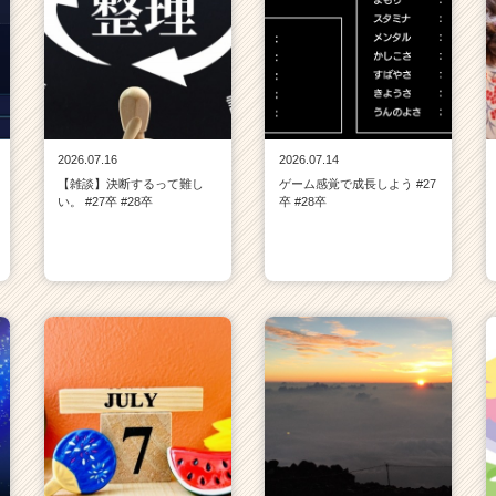
2026.07.16
2026.07.14
【雑談】決断するって難し
ゲーム感覚で成長しよう #27
い。 #27卒 #28卒
卒 #28卒