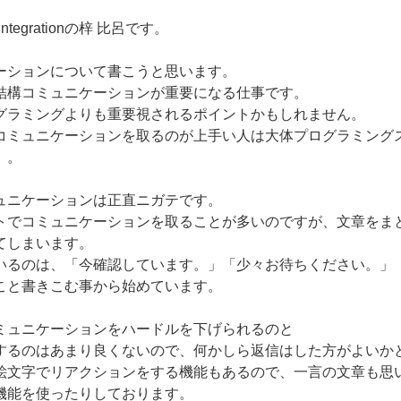
tegrationの梓 比呂です。
ーションについて書こうと思います。
結構コミュニケーションが重要になる仕事です。
グラミングよりも重要視されるポイントかもしれません。
コミュニケーションを取るのが上手い人は大体プログラミング
。。
ュニケーションは正直ニガテです。
トでコミュニケーションを取ることが多いのですが、文章をま
てしまいます。
いるのは、「今確認しています。」「少々お待ちください。」
こと書きこむ事から始めています。
ミュニケーションをハードルを下げられるのと
するのはあまり良くないので、何かしら返信はした方がよいか
絵文字でリアクションをする機能もあるので、一言の文章も思
機能を使ったりしております。