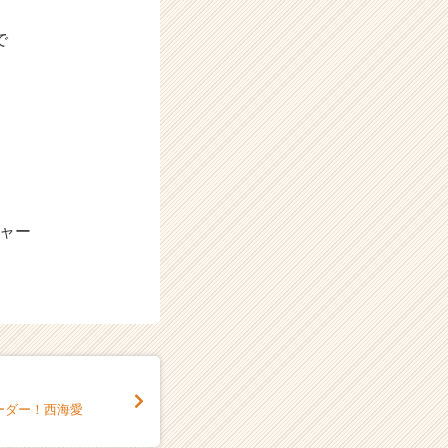
で
ルチャー
ーダー！西海愛