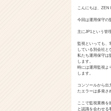
イ
ン】
こんにちは、ZEN In
|
ベ
今回は運用保守の
ン
チ
主にJP1という
ャ
ー・
成
監視といっても、
長
している別会社と
企
私たち運用保守は
業
します。
か
時には運用監視よ
ら
します。
ス
カ
ウ
コンソールから出
ト
たエラーは多発さ
が
届
ここで監視業務を
く
と認識を会わせる
就