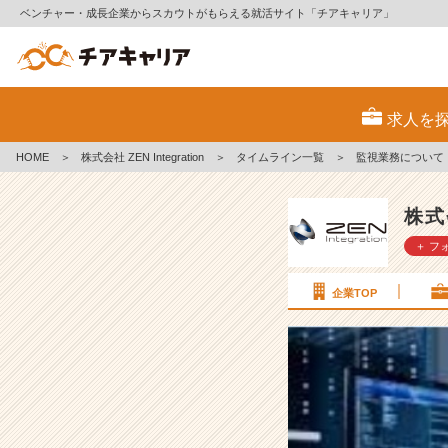
ベンチャー・成長企業からスカウトがもらえる就活サイト「チアキャリア」
監
視
求人を
業
務
HOME
＞
株式会社 ZEN Integration
＞
タイムライン一覧
＞
監視業務について【
に
つ
い
株式会
て
＋ フ
【I
T・
仕
企業TOP
事】
#
2
4
卒
【株
式