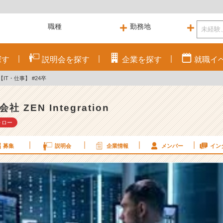
探す
説明会を
探す
企業を
探す
就職
イ
IT・仕事】 #24卒
社 ZEN Integration
ォロー
募集
説明会
企業情報
メンバー
イン