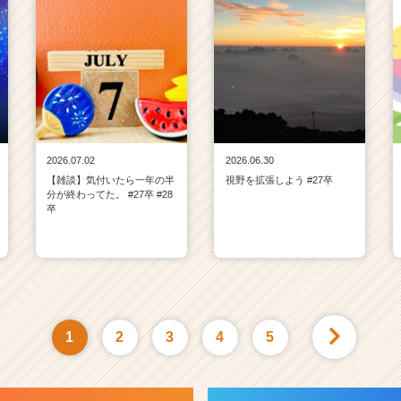
2026.07.02
2026.06.30
【雑談】気付いたら一年の半
視野を拡張しよう #27卒
分が終わってた。 #27卒 #28
卒
1
2
3
4
5