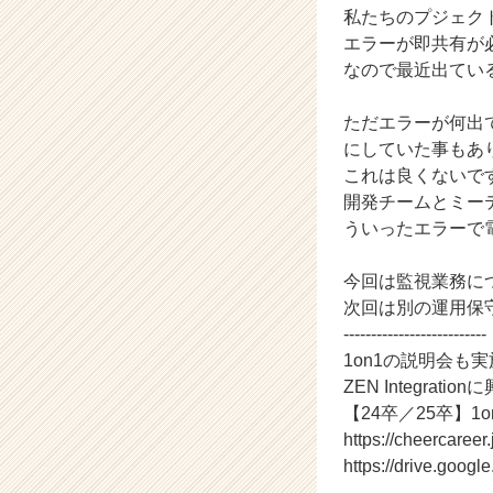
私たちのプジェク
活
エラーが即共有が
サ
イ
なので最近出てい
ト
チ
ただエラーが何出
ア
にしていた事もあ
キ
これは良くないで
ャ
開発チームとミー
リ
ういったエラーで
ア
（C
h
今回は監視業務に
e
次回は別の運用保
e
--------------------------
r
1on1の説明会も
C
ZEN Integr
a
【24卒／25卒】1
r
e
https://cheercar
e
https://drive.go
r）
--------------------------