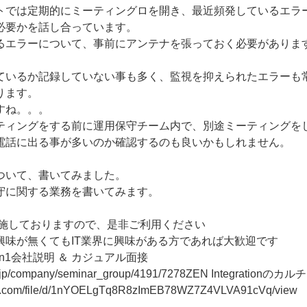
トでは定期的にミーティングロを開き、最近頻発しているエラ
必要かを話し合っています。
るエラーについて、事前にアンテナを張っておく必要がありま
ているか記録していない事も多く、監視を抑えられたエラーも
ります。
すね。。。
ティングをする前に運用保守チーム内で、別途ミーティングを
電話に出る事が多いのか確認するのも良いかもしれません。
ついて、書いてみました。
守に関する業務を書いてみます。
実施しておりますので、是非ご利用ください
ationに興味が無くてもIT業界に興味がある方であれば大歓迎です
on1会社説明 ＆ カジュアル面接
eer.jp/company/seminar_group/4191/7278ZEN Integrationのカ
ogle.com/file/d/1nYOELgTq8R8zImEB78WZ7Z4VLVA91cVq/view