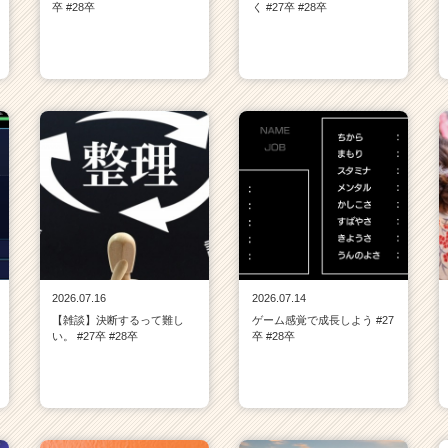
卒 #28卒
く #27卒 #28卒
2026.07.16
2026.07.14
【雑談】決断するって難し
ゲーム感覚で成長しよう #27
い。 #27卒 #28卒
卒 #28卒