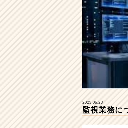
会
社
Z
E
N
I
n
t
e
g
r
a
t
i
o
n
の
2023.05.23
タ
監視業務につ
イ
ム
ラ