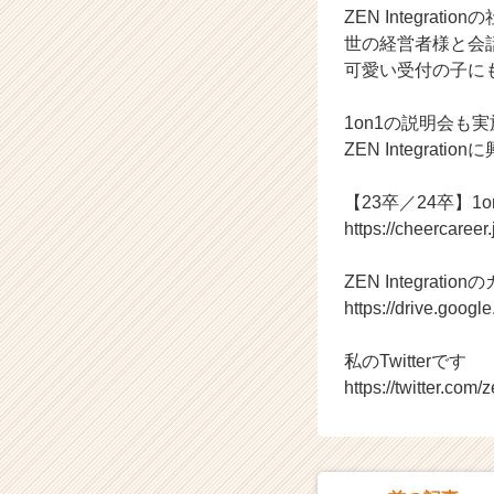
ZEN Integra
企
世の経営者様と会
業
か
可愛い受付の子に
ら
ス
1on1の説明会も
カ
ZEN Integr
ウ
ト
【23卒／24卒】1
が
https://cheercaree
届
く
就
ZEN Integrati
活
https://drive.go
サ
イ
私のTwitterです
ト
https://twitter.com
チ
ア
キ
ャ
リ