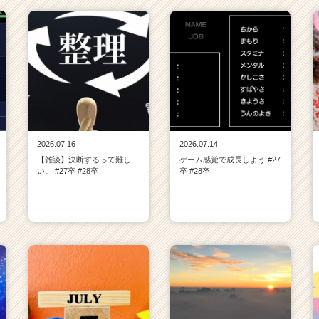
2026.07.16
2026.07.14
【雑談】決断するって難し
ゲーム感覚で成長しよう #27
い。 #27卒 #28卒
卒 #28卒