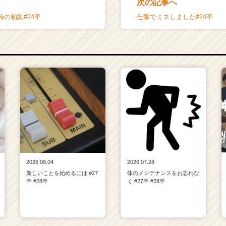
次の記事へ
の初動#24卒
仕事でミスしました#24卒
2026.08.04
2026.07.28
新しいことを始めるには #27
体のメンテナンスをお忘れな
卒 #28卒
く #27卒 #28卒