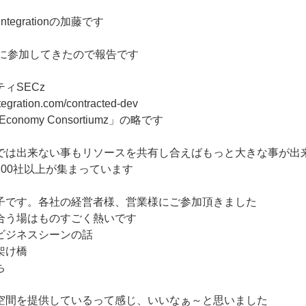
tegrationの加藤です
会に参加してきたので報告です
ィSECz
ntegration.com/contracted-dev
 Economy Consortiumz」の略です
では出来ない事もリソースを共有し合えばもっと大きな事が出
00社以上が集まっています
子です。各社の経営者様、営業様にご参加頂きました
合う場はものすごく熱いです
ビジネスシーンの話
架け橋
ち
空間を提供しているって感じ、いいなぁ～と思いました