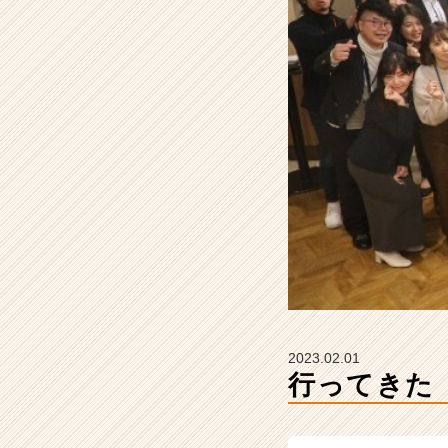
会
-
賀
詞
交
歓
会-
#
2
4
【株
式
会
社
Z
E
N
2023.02.01
I
行ってきた【
n
t
e