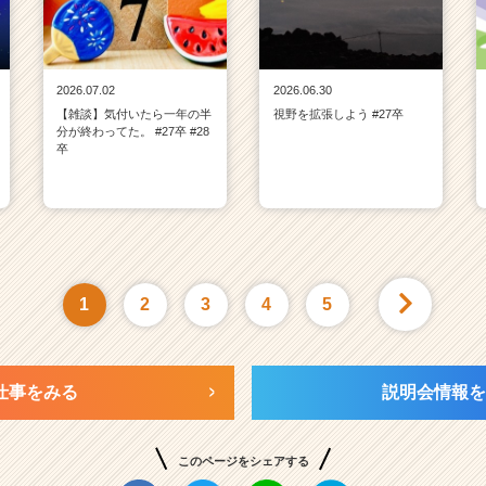
2026.07.02
2026.06.30
【雑談】気付いたら一年の半
視野を拡張しよう #27卒
分が終わってた。 #27卒 #28
卒
1
2
3
4
5
仕事をみる
説明会情報を
このページをシェアする