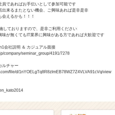
tionの社員であればお手伝いとして参加可能です
話出来るまたとない機会、ご興味あれば是非是非
も会えるかも！！！
実施しておりますので、是非ご利用ください
ationに興味が無くてもIT業界に興味がある方であれば大歓迎です
on1会社説明 ＆ カジュアル面接
r.jp/company/seminar_group/4191/7278
onのカルチャー
ogle.com/file/d/1nYOELgTq8R8zImEB78WZ7Z4VLVA91cVq/view
/zen_kato2014