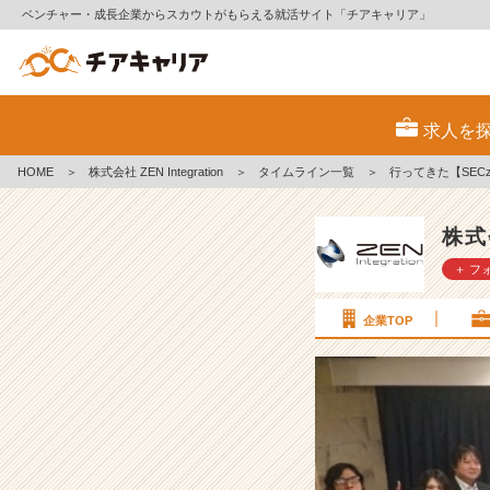
ベンチャー・成長企業からスカウトがもらえる就活サイト「チアキャリア」
行
っ
求人を
て
き
HOME
＞
株式会社 ZEN Integration
＞
タイムライン一覧
＞
行ってきた【SECz
た
【S
E
株式会
C
＋ フ
z】
第
4
企業TOP
回
S
E
C
z
交
流