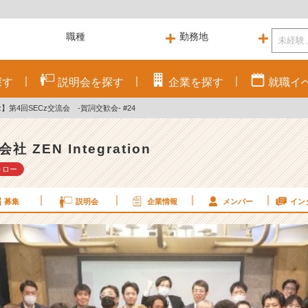
探す
説明会を
探す
企業を
探す
就職
イ
】第4回SECz交流会 -賀詞交歓会- #24
社 ZEN Integration
ォロー
募集
説明会
企業情報
メンバー
イン