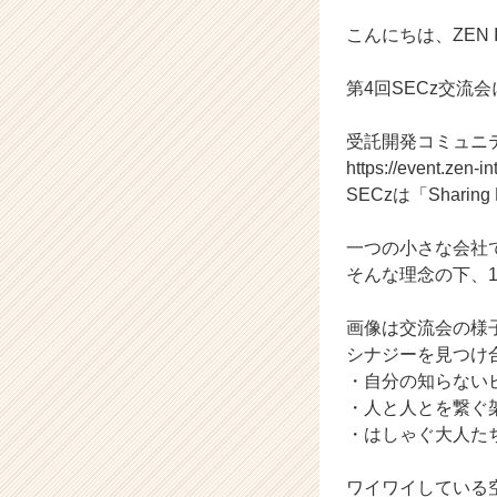
g
r
こんにちは、ZEN In
a
t
第4回SECz交流
i
o
受託開発コミュニテ
n
https://event.zen-i
の
タ
SECzは「Sharing
イ
ム
一つの小さな会社
ラ
そんな理念の下、1
イ
ン】
画像は交流会の様
|
シナジーを見つけ
ベ
ン
・自分の知らない
チ
・人と人とを繋ぐ
ャ
・はしゃぐ大人た
ー・
成
ワイワイしている
長