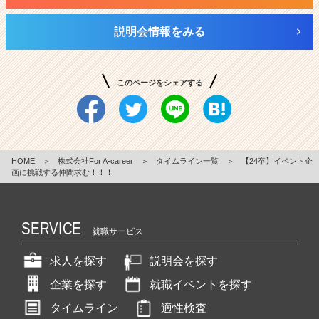
説明会情報をみる
このページをシェアする
HOME
＞
株式会社For A-career
＞
タイムライン一覧
＞
【24卒】イベント企
画に挑戦する仲間求む！！！
SERVICE
就職サービス
求人を探す
説明会を探す
企業を探す
就職イベントを探す
タイムライン
適性検査