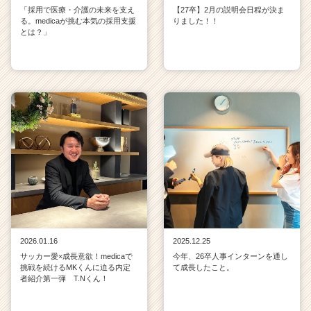
「採用で医療・介護の未来を支え
【27卒】2月の説明会日程が決ま
る。medicaが挑む本気の採用支援
りました！！
とは？」
2026.01.16
2025.12.25
サッカー愛×成長意欲！medicaで
今年、26卒人事インターンを通し
挑戦を続けるMKくんに迫る内定
て成長したこと。
者紹介第一弾 T.Nくん！