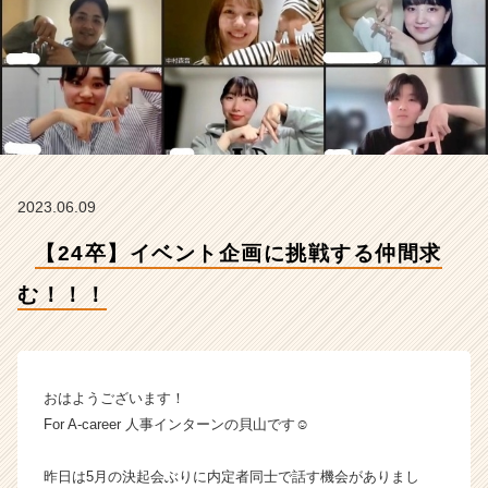
式
会
社
F
o
r
A
-
c
2023.06.09
a
r
【24卒】イベント企画に挑戦する仲間求
e
e
む！！！
r
の
タ
イ
ム
おはようございます！
ラ
For A-career 人事インターンの貝山です☺
イ
ン】
昨日は5月の決起会ぶりに内定者同士で話す機会がありまし
|