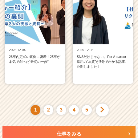
2025.12.04
2025.12.03
26卒内定式の裏側に密着！25卒が
SNSだけじゃない。For A-career
本気で創った“最初の一歩”
採用の“本質”が5分でわかる記事、
公開しました！
1
2
3
4
5
仕事をみる