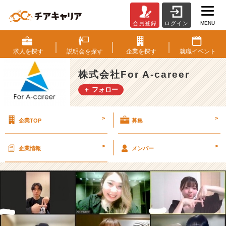
MENU
会員登録
ログイン
【2
4
卒】
求人を
探す
説明会を
探す
企業を
探す
就職
イベント
イ
ベ
株式会社For A-career
ン
＋ フォロー
ト
企
画
>
>
企業TOP
募集
に
挑
戦
>
>
企業情報
メンバー
す
る
仲
間
求
む！！！
【株