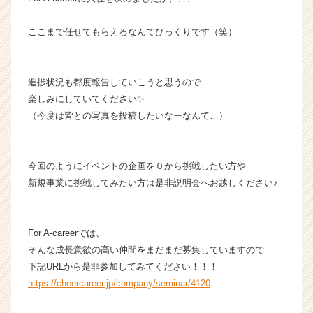
イ
ト
ここまで任せてもらえるなんてびっくりです（笑）
チ
ア
キ
ャ
進捗状況も都度報告していこうと思うので
リ
楽しみにしていてください✨
ア
（今度は皆との写真を投稿したいなーなんて…）
（C
h
e
今回のようにイベントの企画を０から挑戦したい方や
e
新規事業に挑戦してみたい方は是非説明会へお越しください♪
r
C
a
r
For A-careerでは、
e
そんな成長意欲の高い仲間をまだまだ募集していますので
e
下記URLから是非参加してみてください！！！
r）
https://cheercareer.jp/company/seminar/4120