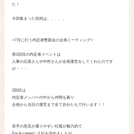
た！
ベ
ン
チ
今回集まった目的は、、、、、
ャ
ー・
成
⭐️7月に行う内定者懇親会の企画ミーティング⭐️
長
企
第1回目の内定者イベントは
業
人事の石黒さんや中村さんが企画運営をしてくれたのです
か
ら
が・・・
ス
カ
ウ
2回目は
ト
内定者メンバーの中から仲間を募り
が
企画から当日の運営まで全て自分たちで行います！！
届
く
就
活
若手の意見が通りやすい社風が魅力的で
サ
For A-careerに入社を決めましたが、、、