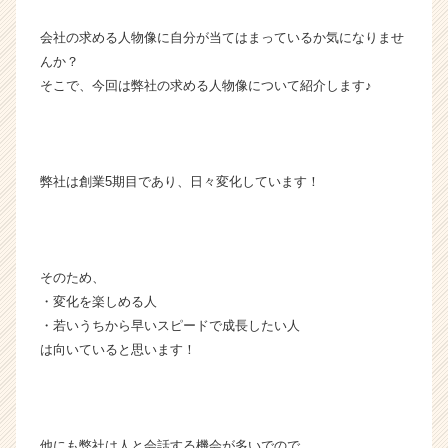
タ
会社の求める人物像に自分が当てはまっているか気になりませ
イ
ム
んか？
ラ
そこで、今回は弊社の求める人物像について紹介します♪
イ
ン】
|
ベ
弊社は創業5期目であり、日々変化しています！
ン
チ
ャ
ー・
成
そのため、
長
・変化を楽しめる人
企
・若いうちから早いスピードで成長したい人
業
は向いていると思います！
か
ら
ス
カ
ウ
他にも弊社は人と会話する機会が多いでので、