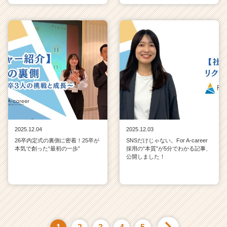
2025.12.04
2025.12.03
26卒内定式の裏側に密着！25卒が
SNSだけじゃない。For A-career
本気で創った“最初の一歩”
採用の“本質”が5分でわかる記事、
公開しました！