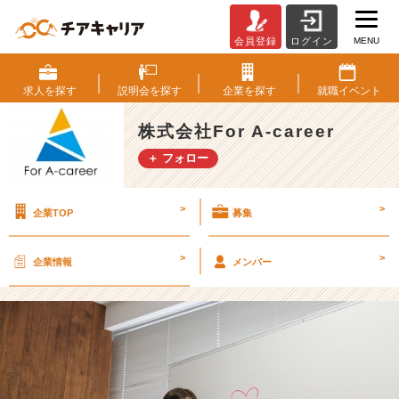
MENU
会員登録
ログイン
☆
挑
戦
求人を
探す
説明会を
探す
企業を
探す
就職
イベント
好
き・
株式会社For A-career
起
＋ フォロー
業
し
た
>
>
企業TOP
募集
い
人
集
>
>
企業情報
メンバー
ま
れ
～！
弊
社
の
求