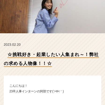
め
る
人
物
像！！
☆
【株
式
会
2023.02.20
社
F
☆挑戦好き・起業したい人集まれ～！弊社
o
r
の求める人物像！！☆
A
-
c
a
r
こんにちは！
e
23卒人事インターンの阿部です(´>∀<｀)ゝ
e
r
の