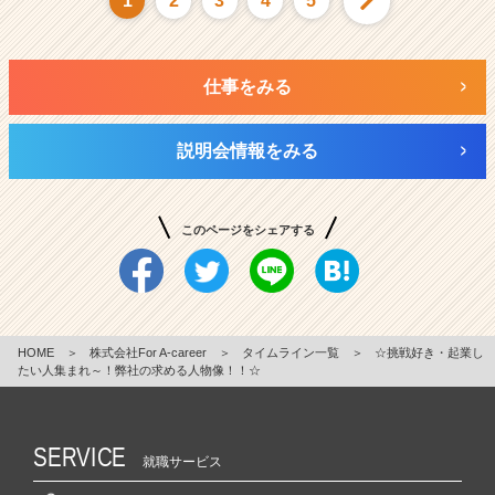
1
2
3
4
5
仕事をみる
説明会情報をみる
このページをシェアする
HOME
＞
株式会社For A-career
＞
タイムライン一覧
＞
☆挑戦好き・起業し
たい人集まれ～！弊社の求める人物像！！☆
SERVICE
就職サービス