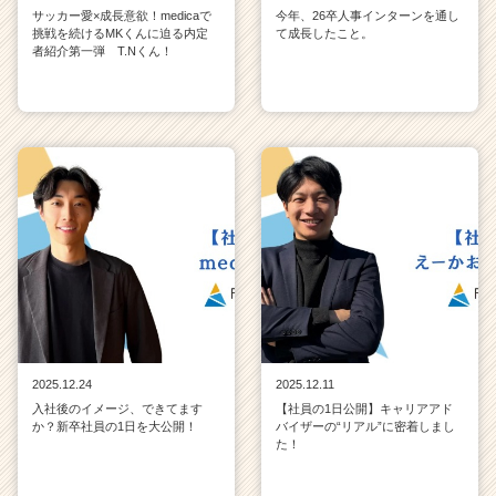
サッカー愛×成長意欲！medicaで
今年、26卒人事インターンを通し
挑戦を続けるMKくんに迫る内定
て成長したこと。
者紹介第一弾 T.Nくん！
2025.12.24
2025.12.11
入社後のイメージ、できてます
【社員の1日公開】キャリアアド
か？新卒社員の1日を大公開！
バイザーの“リアル”に密着しまし
た！