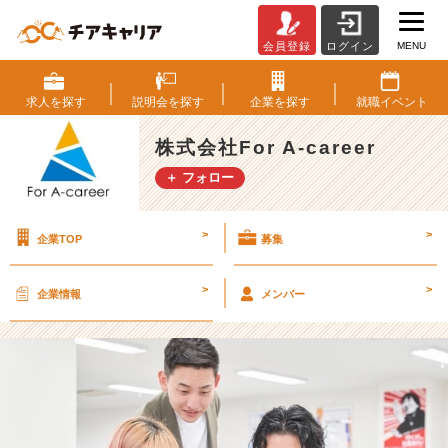
MENU
会員登録
ログイン
☆
イ
ン
求人を
探す
説明会を
探す
企業を
探す
就職
イベント
フ
ル
株式会社For A-career
エ
＋ フォロー
ン
サ
ー
>
>
企業TOP
募集
マ
ー
ケ
>
>
企業情報
メンバー
テ
ィ
ン
グ
に
興
味