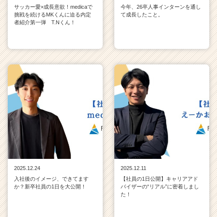
サッカー愛×成長意欲！medicaで
今年、26卒人事インターンを通し
挑戦を続けるMKくんに迫る内定
て成長したこと。
者紹介第一弾 T.Nくん！
2025.12.24
2025.12.11
入社後のイメージ、できてます
【社員の1日公開】キャリアアド
か？新卒社員の1日を大公開！
バイザーの“リアル”に密着しまし
た！