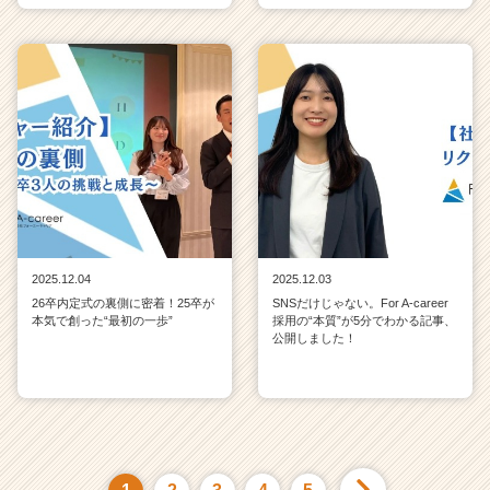
2025.12.04
2025.12.03
26卒内定式の裏側に密着！25卒が
SNSだけじゃない。For A-career
本気で創った“最初の一歩”
採用の“本質”が5分でわかる記事、
公開しました！