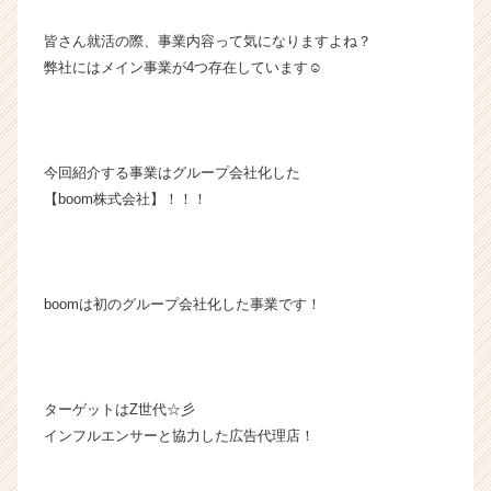
の
皆さん就活の際、事業内容って気になりますよね？
タ
イ
弊社にはメイン事業が4つ存在しています☺
ム
ラ
イ
ン】
今回紹介する事業はグループ会社化した
|
【boom株式会社】！！！
ベ
ン
チ
ャ
ー・
boomは初のグループ会社化した事業です！
成
長
企
業
ターゲットはZ世代☆彡
か
ら
インフルエンサーと協力した広告代理店！
ス
カ