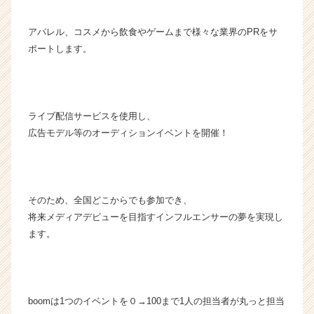
ウ
ト
アパレル、コスメから飲食やゲームまで様々な業界のPRをサ
が
ポートします。
届
く
就
活
サ
ライブ配信サービスを使用し、
イ
広告モデル等のオーディションイベントを開催！
ト
チ
ア
キ
ャ
そのため、全国どこからでも参加でき、
リ
将来メディアデビューを目指すインフルエンサーの夢を実現し
ア
ます。
（C
h
e
e
boomは1つのイベントを０→100まで1人の担当者が丸っと担当
r