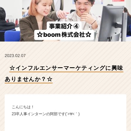
あ
り
ま
せ
ん
か？
☆
【株
式
2023.02.07
会
社
☆インフルエンサーマーケティングに興味
F
o
ありませんか？☆
r
A
-
c
a
こんにちは！
r
23卒人事インターンの阿部です(´>∀<｀)ゝ
e
e
r