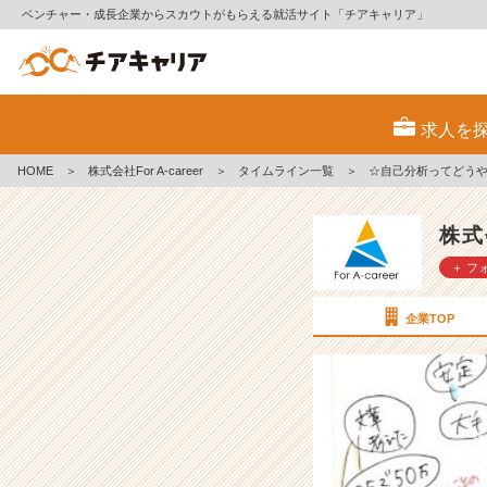
ベンチャー・成長企業からスカウトがもらえる就活サイト「チアキャリア」
☆
自
求人を
己
分
HOME
＞
株式会社For A-career
＞
タイムライン一覧
＞
☆自己分析ってどうや
析
っ
て
株式会
ど
＋ フ
う
や
る？！
企業TOP
2
3
卒
内
定
者
が