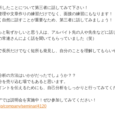
析したことについて第三者に話してみて下さい！
整理や文章作りの練習だけでなく、面接の練習にもなります！
く自然に話すことが重要なため、第三者に話してみましょう！
と恥ずかしいと思う人は、アルバイト先の人や先生などに話してみて
の常連さんによく話を聞いてもらっていました（笑）
で長所だけでなく短所も発見し、自分のことを理解してもらい
分析の方法はいかがだったでしょうか？？
分を売り込む場でもあると思います。
イントを伝えるためにも、自己分析をしっかりと行ってみてく
アでは説明会を実施中！ぜひ参加してみてください！
r.jp/company/seminar/4120