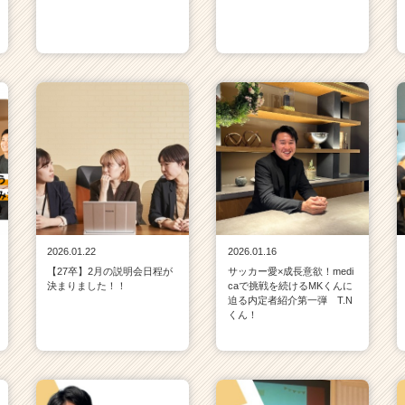
2026.01.22
2026.01.16
【27卒】2月の説明会日程が
サッカー愛×成長意欲！medi
決まりました！！
caで挑戦を続けるMKくんに
迫る内定者紹介第一弾 T.N
くん！