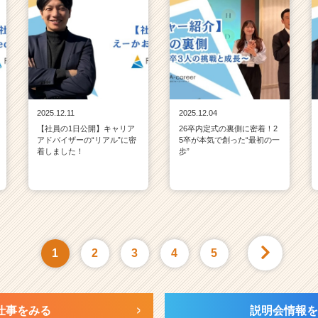
2025.12.11
2025.12.04
【社員の1日公開】キャリア
26卒内定式の裏側に密着！2
アドバイザーの“リアル”に密
5卒が本気で創った“最初の一
着しました！
歩”
1
2
3
4
5
仕事をみる
説明会情報を