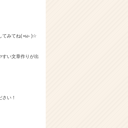
ね( •ω- )☆
やすい文章作りが出
ださい！