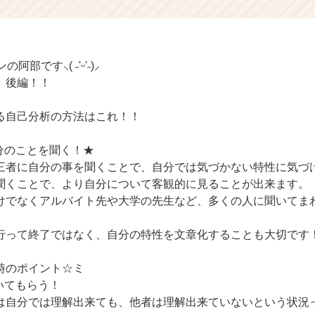
部です‪⸜( ˶'ᵕ'˶)⸝
」後編！！
る自己分析の方法はこれ！！
分のことを聞く！★
三者に自分の事を聞くことで、自分では気づかない特性に気づ
聞くことで、より自分について客観的に見ることが出来ます。
けでなくアルバイト先や大学の先生など、多くの人に聞いてま
行って終了ではなく、自分の特性を文章化することも大切です
時のポイント☆ミ
いてもらう！
は自分では理解出来ても、他者は理解出来ていないという状況