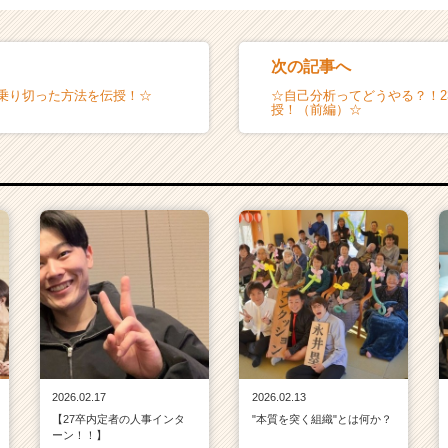
次の記事へ
を乗り切った方法を伝授！☆
☆自己分析ってどうやる？！2
授！（前編）☆
2026.02.17
2026.02.13
【27卒内定者の人事インタ
"本質を突く組織"とは何か？
ーン！！】