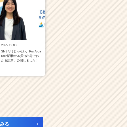
2025.12.03
SNSだけじゃない。For A-ca
reer採用の“本質”が5分でわ
かる記事、公開しました！
みる