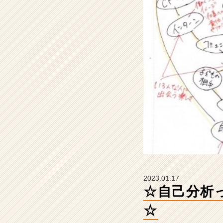
伝
授！
（後
編）
☆
【株
式
会
社
F
o
r
A
-
c
a
r
2023.01.17
e
☆自己分析
e
r
☆
の