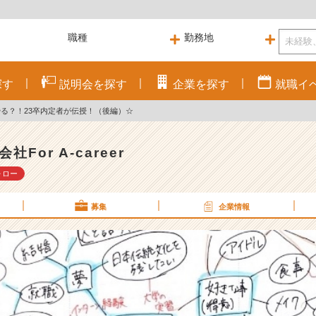
探す
説明会を
探す
企業を
探す
就職
イ
る？！23卒内定者が伝授！（後編）☆
社For A-career
ォロー
募集
企業情報