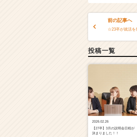
r
e
e
前の記事へ
r）
☆23卒が就活
投稿一覧
2026.02.26
【27卒】3月の説明会日程が
決まりました！！