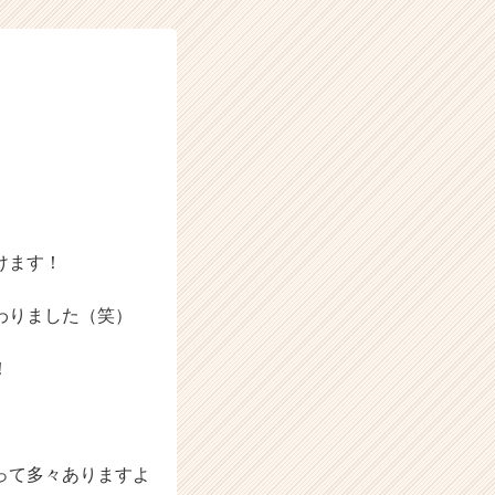
けます！
わりました（笑）
！
って多々ありますよ