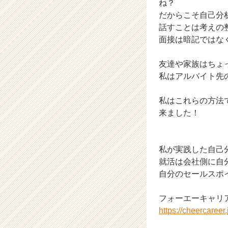
ね？
が
だからこそ自己分
届
話すことは考えの
く
面接は暗記ではな
就
活
サ
友達や家族はちょっ
イ
私はアルバイト先
ト
チ
私はこれらの方法
ア
来ました！
キ
ャ
リ
ア
私が実践した自己
（C
就活は会社側に自
h
自分のセールスポ
e
e
フォーエーキャリ
r
https://cheercaree
C
a