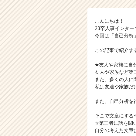
タ
イ
ム
ラ
こんにちは！
イ
23卒人事インターンの阿
ン】
今回は「自己分析
|
ベ
この記事で紹介す
ン
チ
★友人や家族に自
ャ
ー・
友人や家族など第
成
また、多くの人に
長
私は友達や家族だ
企
業
また、自己分析を
か
ら
そこで文章にする
ス
カ
☆第三者に話を聞
ウ
自分の考えた文章
ト