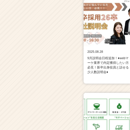
C
a
r
e
e
r）
2025.08.28
9月説明会日程追加！♦webマ
ーケ業界で内定獲得したい方
必見！新卒出身役員と話せる
少人数説明会♦