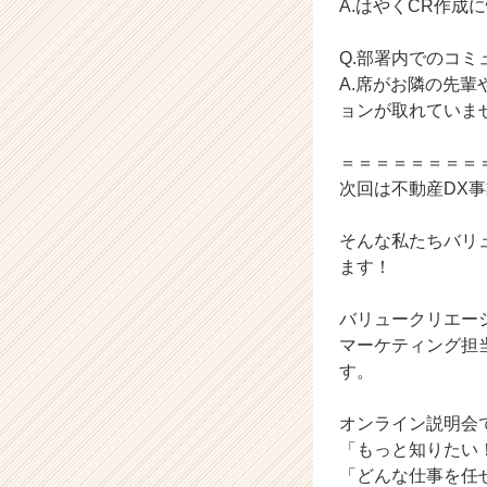
ィ
A.はやくCR作
ン
グ
Q.部署内でのコ
デ
A.席がお隣の先
ス
ョンが取れていま
ク
編)
＝＝＝＝＝＝＝＝
【バ
リ
次回は不動産DX
ュ
ー
そんな私たちバリ
ク
ます！
リ
エ
バリュークリエー
ー
マーケティング担
シ
ョ
す。
ン
株
オンライン説明会
式
「もっと知りたい
会
「どんな仕事を任
社