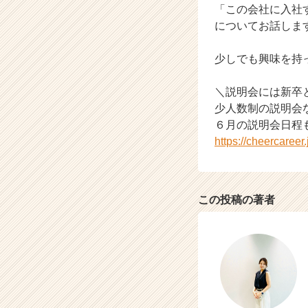
「この会社に入社
の
についてお話しま
タ
イ
ム
少しでも興味を持っ
ラ
イ
＼説明会には新卒
ン】
少人数制の説明会
|
６月の説明会日程
ベ
https://cheercaree
ン
チ
ャ
ー・
この投稿の著者
成
長
企
業
か
ら
ス
カ