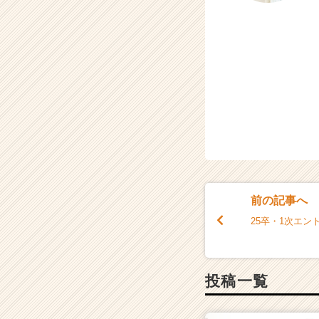
ウ
ト
が
届
く
就
活
サ
イ
ト
チ
ア
キ
前の記事へ
ャ
リ
25卒・1次エ
ア
（C
h
e
投稿一覧
e
r