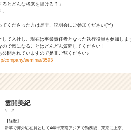
するとどんな将来を描ける？」
す。
てくださった方は是非、説明会にご参加ください(^^)
として入社し、現在は事業責任者となった執行役員も参加しま
なので気になることはどんどん質問してください！
も公開されていますので是非ご覧ください♪
r.jp/company/seminar/3593
雲開美紀
リーダー
【経歴】
新卒で海外駐在員として4年半東南アジアで勤務後、東京に上京。