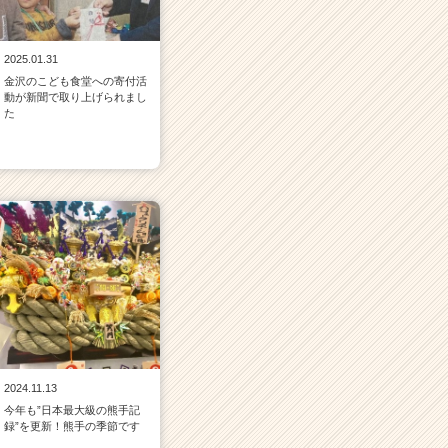
2025.01.31
金沢のこども食堂への寄付活
動が新聞で取り上げられまし
た
2024.11.13
今年も”日本最大級の熊手記
録”を更新！熊手の季節です