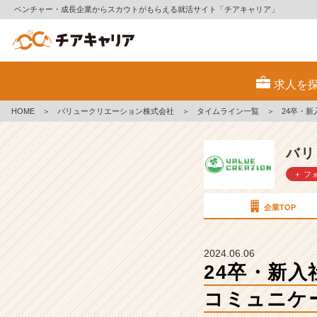
ベンチャー・成長企業からスカウトがもらえる就活サイト「チアキャリア」
2
4
求人を
卒・
新
HOME
＞
バリュークリエーション株式会社
＞
タイムライン一覧
＞
24卒・
入
社
員
バリ
イ
＋ フ
ン
タ
ビ
企業TOP
ュ
ー
／
2024.06.06
苦
24卒・新
戦
コミュニケ
し
て