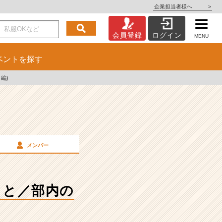
企業担当者様へ
>
会員登録
ログイン
MENU
ベント
を探す
編)
メンバー
こと／部内の