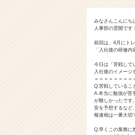
い
る
こ
みなさんこんにち
と
人事部の雲開です
／
部
内
前回は、4月にト
の
「入社後の研修内
コ
ミ
今日は「苦戦して
ュ
入社後のイメージ
ニ
＝＝＝＝＝＝＝＝
ケ
ー
Q.苦戦しているこ
シ
A.本当に勉強が
ョ
が難しかったです
ン
安を予想するなど
(ト
報連相は一番大切
レ
ー
Q.早くこの業務
デ