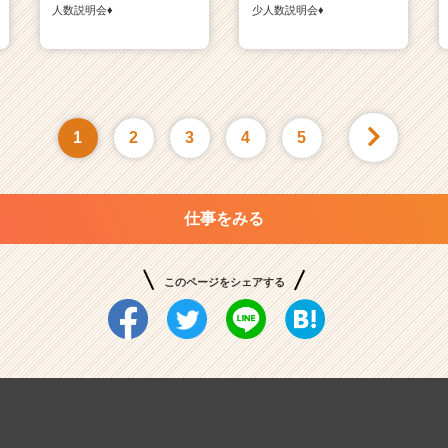
人数説明会♦
少人数説明会♦
1
2
3
4
5
仕事をみる
このページをシェアする