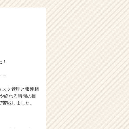
た！
＝＝
タスク管理と報連相
方や終わる時間の目
で苦戦しました。