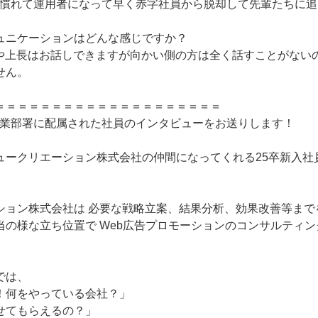
成に慣れて運用者になって早く赤字社員から脱却して先輩たちに
ミュニケーションはどんな感じですか？
輩や上長はお話しできますが向かい側の方は全く話すことがない
せん。
＝＝＝＝＝＝＝＝＝＝＝＝＝＝＝＝＝＝＝＝
事業部署に配属された社員のインタビューをお送りします！
ュークリエーション株式会社の仲間になってくれる25卒新入社
ション株式会社は 必要な戦略立案、結果分析、効果改善等まで
当の様な立ち位置で Web広告プロモーションのコンサルティ
では、
！何をやっている会社？」
せてもらえるの？」