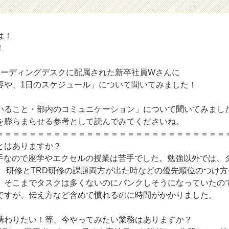
は！
！
レーディングデスクに配属された新卒社員Wさんに
容や、1日のスケジュール」について聞いてみました！
いること・部内のコミュニケーション」について聞いてみまし
を膨らまらせる参考として読んでみてくださいね。
＝＝＝＝＝＝＝＝＝＝＝＝＝＝＝＝＝＝＝＝＝＝＝＝＝＝＝＝
とはありますか？
苦手なので座学やエクセルの授業は苦手でした。勉強以外では、
。 研修とTRD研修の課題両方が出た時などの優先順位のつけ
、そこまでタスクは多くないのにパンクしそうになっていたの
ですが、伝え方など含めて慣れるのに時間がかかりました。
に携わりたい！等、今やってみたい業務はありますか？