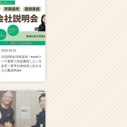
2025.05.01
5月説明会日程追加！♦webマ
ーケ業界で内定獲得したい方
必見！新卒出身役員と話せる
少人数説明会♦