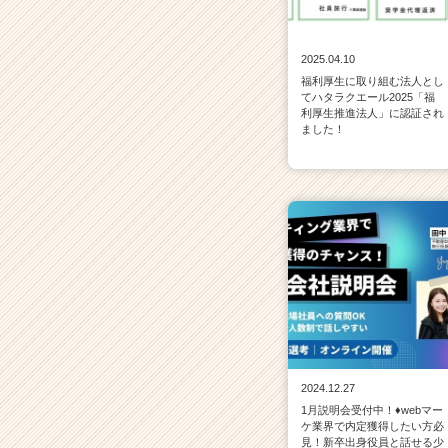
2025.04.10
福利厚生に取り組む法人とし
てハタラクエール2025「福
利厚生推進法人」に認証され
ました！
2024.12.27
1月説明会受付中！♦webマー
ケ業界で内定獲得したい方必
見！新卒出身役員と話せる少