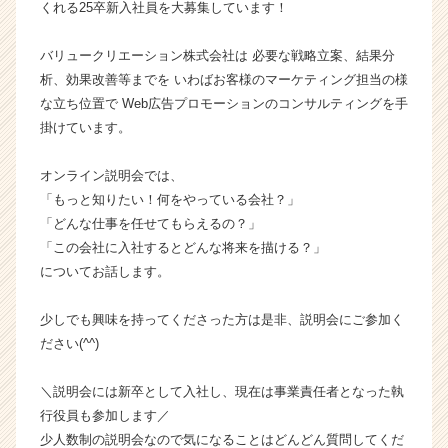
くれる25卒新入社員を大募集しています！
イ
ム
ラ
バリュークリエーション株式会社は 必要な戦略立案、結果分
イ
析、効果改善等までを いわばお客様のマーケティング担当の様
ン】
な立ち位置で Web広告プロモーションのコンサルティングを手
|
掛けています。
ベ
ン
オンライン説明会では、
チ
「もっと知りたい！何をやっている会社？」
ャ
ー・
「どんな仕事を任せてもらえるの？」
成
「この会社に入社するとどんな将来を描ける？」
長
についてお話します。
企
業
少しでも興味を持ってくださった方は是非、説明会にご参加く
か
ださい(^^)
ら
ス
カ
＼説明会には新卒として入社し、現在は事業責任者となった執
ウ
行役員も参加します／
ト
少人数制の説明会なので気になることはどんどん質問してくだ