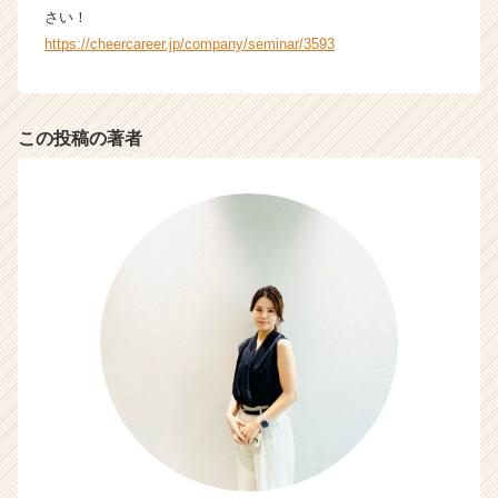
が
さい！
届
https://cheercareer.jp/company/seminar/3593
く
就
活
サ
この投稿の著者
イ
ト
チ
ア
キ
ャ
リ
ア
（C
h
e
e
r
C
a
r