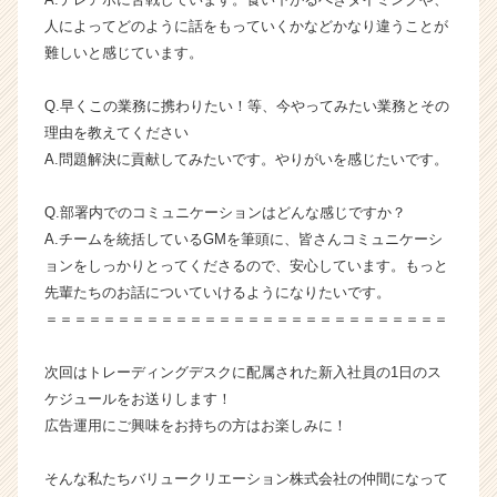
ン
人によってどのように話をもっていくかなどかなり違うことが
サ
難しいと感じています。
ル
編)
Q.早くこの業務に携わりたい！等、今やってみたい業務とその
【バ
理由を教えてください
リ
A.問題解決に貢献してみたいです。やりがいを感じたいです。
ュ
ー
ク
Q.部署内でのコミュニケーションはどんな感じですか？
リ
A.チームを統括しているGMを筆頭に、皆さんコミュニケーシ
エ
ョンをしっかりとってくださるので、安心しています。もっと
ー
先輩たちのお話についていけるようになりたいです。
シ
＝＝＝＝＝＝＝＝＝＝＝＝＝＝＝＝＝＝＝＝＝＝＝＝＝＝＝＝
ョ
ン
株
次回はトレーディングデスクに配属された新入社員の1日のス
式
ケジュールをお送りします！
会
広告運用にご興味をお持ちの方はお楽しみに！
社
の
そんな私たちバリュークリエーション株式会社の仲間になって
タ