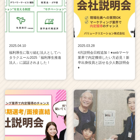
2025.04.10
2025.03.28
福利厚生に取り組む法人としてハ
4月説明会日程追加！♦webマーケ
タラクエール2025「福利厚生推進
業界で内定獲得したい方必見！新
法人」に認証されました！
卒出身役員と話せる少人数説明会
♦