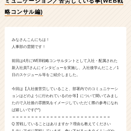
ミュニケーション／苦労している事(WEB戦
ミ
ュ
略コンサル編)
ニ
ケ
ー
シ
ョ
みなさんこんにちは！
ン
人事部の雲開です！
／
苦
前回は4月にWEB戦略コンサルタントとして入社・配属された
労
新入社員Tさんにインタビューを実施し、入社後学んだこと／1
し
日のスケジュール等をご紹介しました。
て
い
る
今回は【入社後苦労していること、部署内でのコミュニケーシ
事
ョンはどのように行われているのか等】について聞いてみまし
(W
たので入社後の雰囲気をイメージしていただく際の参考になれ
E
ば嬉しいです(^^)
B
＝＝＝＝＝＝＝＝＝＝＝＝＝＝＝＝＝＝＝＝＝＝＝＝＝＝
戦
Q.苦戦していることはありますか？理由も教えてください
略
コ
A.テレアポに苦戦しています。食い下がるべきタイミングや、