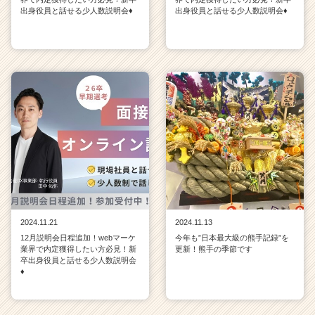
出身役員と話せる少人数説明会♦
出身役員と話せる少人数説明会♦
2024.11.21
2024.11.13
12月説明会日程追加！webマーケ
今年も”日本最大級の熊手記録”を
業界で内定獲得したい方必見！新
更新！熊手の季節です
卒出身役員と話せる少人数説明会
♦