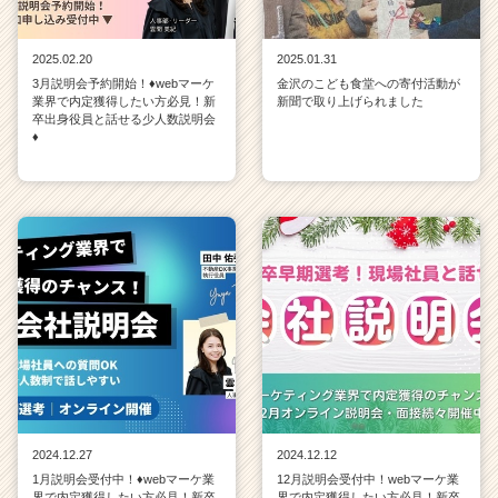
2025.02.20
2025.01.31
3月説明会予約開始！♦webマーケ
金沢のこども食堂への寄付活動が
業界で内定獲得したい方必見！新
新聞で取り上げられました
卒出身役員と話せる少人数説明会
♦
2024.12.27
2024.12.12
1月説明会受付中！♦webマーケ業
12月説明会受付中！webマーケ業
界で内定獲得したい方必見！新卒
界で内定獲得したい方必見！新卒