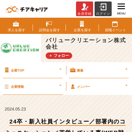
MENU
会員登録
ログイン
2
4
卒・
求人を
探す
説明会を
探す
企業を
探す
就職
イベント
新
バリュークリエーション株式
入
会社
社
員
＋ フォロー
イ
ン
>
>
企業TOP
募集
タ
ビ
ュ
>
>
企業情報
メンバー
ー
／
部
署
2024.05.23
内
24卒・新入社員インタビュー／部署内のコ
の
コ