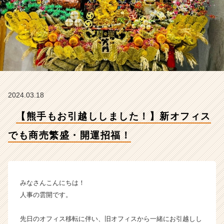
売
繁
盛・
開
運
招
福！
【バ
リ
2024.03.18
ュ
ー
【熊手もお引越ししました！】新オフィス
ク
リ
でも商売繁盛・開運招福！
エ
ー
シ
ョ
ン
みなさんこんにちは！
株
人事の雲開です。
式
会
先日のオフィス移転に伴い、旧オフィスから一緒にお引越しし
社