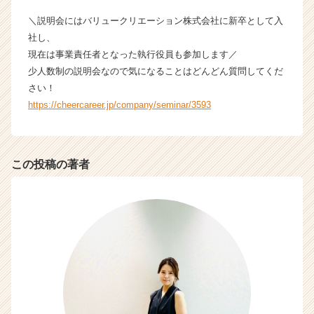
C
a
＼説明会にはバリュークリエーション株式会社に新卒として入
r
社し、
e
現在は事業責任者となった執行役員も参加します／
e
少人数制の説明会なので気になることはどんどん質問してくだ
r）
さい！
https://cheercareer.jp/company/seminar/3593
この投稿の著者