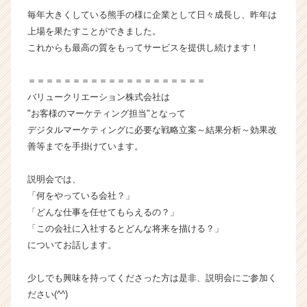
ウ
毎年大きくしている熊手の様に企業として日々成長し、昨年は
ト
上場を果たすことができました。
が
これからも最高の質をもってサービスを提供し続けます！
届
く
就
＝＝＝＝＝＝＝＝＝＝＝＝＝＝＝＝＝＝＝＝
活
バリュークリエーション株式会社は
サ
"お客様のマーケティング担当"となって
イ
デジタルマーケティングに必要な戦略立案～結果分析～効果改
ト
善等までを手掛けています。
チ
ア
説明会では、
キ
ャ
「何をやっている会社？」
リ
「どんな仕事を任せてもらえるの？」
ア
「この会社に入社するとどんな将来を描ける？」
（C
についてお話します。
h
e
少しでも興味を持ってくださった方は是非、説明会にご参加く
e
ださい(^^)
r