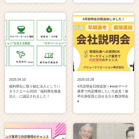
2025.04.10
2025.03.28
福利厚生に取り組む法人としてハ
4月説明会日程追加！♦webマーケ
タラクエール2025「福利厚生推進
業界で内定獲得したい方必見！新
法人」に認証されました！
卒出身役員と話せる少人数説明会
♦