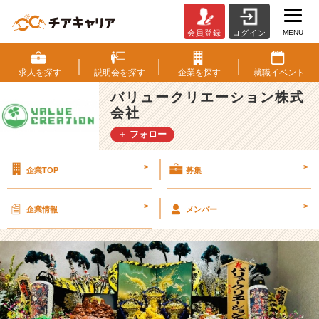
MENU
会員登録
ログイン
【熊
手
も
求人を
探す
説明会を
探す
企業を
探す
就職
イベント
お
バリュークリエーション株式
引
会社
越
し
＋ フォロー
し
ま
>
>
企業TOP
募集
し
た！】
新
>
>
企業情報
メンバー
オ
フ
ィ
ス
で
も
商