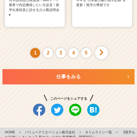
12月説明会日程追加！webマーケ
今年も”日本最大級の熊手記録”を
業界で内定獲得したい方必見！新
更新！熊手の季節です
卒出身役員と話せる少人数説明会
♦
1
2
3
4
5
仕事をみる
このページをシェアする
HOME
＞
バリュークリエーション株式会社
＞
タイムライン一覧
＞
【熊手も