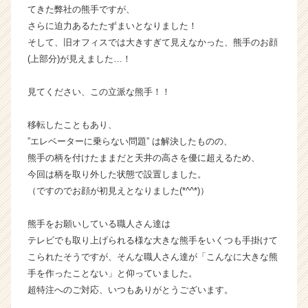
てきた弊社の熊手ですが、
の
さらに迫力あるたたずまいとなりました！
タ
イ
そして、旧オフィスでは大きすぎて見えなかった、熊手のお顔
ム
(上部分)が見えました…！
ラ
イ
見てください、この立派な熊手！！
ン】
|
移転したこともあり、
ベ
”エレベーターに乗らない問題” は解決したものの、
ン
チ
熊手の柄を付けたままだと天井の高さを優に超えるため、
ャ
今回は柄を取り外した状態で設置しました。
ー・
（ですのでお顔が初見えとなりました(*^^*)）
成
長
熊手をお願いしている職人さん達は
企
テレビでも取り上げられる様な大きな熊手をいくつも手掛けて
業
こられたそうですが、そんな職人さん達が「こんなに大きな熊
か
ら
手を作ったことない」と仰っていました。
ス
超特注へのご対応、いつもありがとうございます。
カ