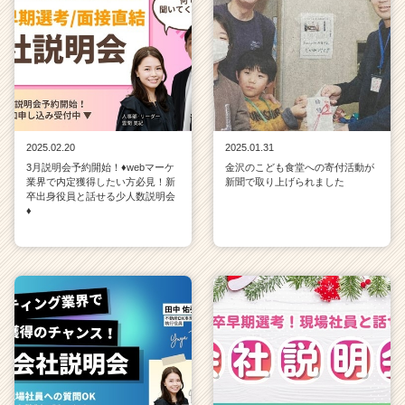
2025.02.20
2025.01.31
3月説明会予約開始！♦webマーケ
金沢のこども食堂への寄付活動が
業界で内定獲得したい方必見！新
新聞で取り上げられました
卒出身役員と話せる少人数説明会
♦