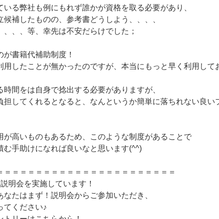
ている弊社も例にもれず誰かが資格を取る必要があり、
立候補したものの、参考書どうしよう、、、、
、、、、等、幸先は不安だらけでした；
のが書籍代補助制度！
利用したことが無かったのですが、本当にもっと早く利用して
る時間をは自身で捻出する必要がありますが、
負担してくれるとなると、なんというか簡単に落ちれない良い
用が高いものもあるため、このような制度があることで
む手助けになれば良いなと思います(^^)
＝＝＝＝＝＝＝＝＝＝＝＝＝＝＝＝＝＝＝＝＝＝＝
回説明会を実施しています！
あなたはまず！説明会からご参加いただき、
ってください♪
ントリーはこちらから！