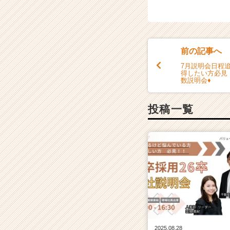
r
e
e
r）
前の記事へ
7月説明会日程追
得したい方必見
数説明会♦
投稿一覧
2025.08.28