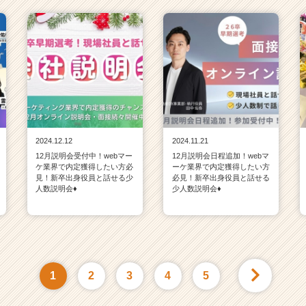
2024.12.12
2024.11.21
12月説明会受付中！webマー
12月説明会日程追加！webマ
ケ業界で内定獲得したい方必
ーケ業界で内定獲得したい方
見！新卒出身役員と話せる少
必見！新卒出身役員と話せる
人数説明会♦
少人数説明会♦
1
2
3
4
5