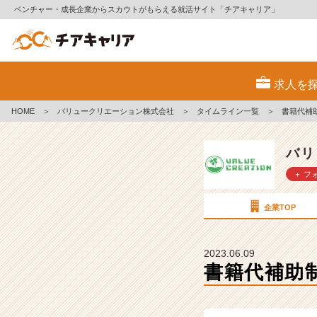
ベンチャー・成長企業からスカウトがもらえる就活サイト「チアキャリア」
書
籍
求人を
代
補
HOME
＞
バリュークリエーション株式会社
＞
タイムライン一覧
＞
書籍代補
助
制
度
バリ
を
＋ フ
利
用
し
企業TOP
て
〇
〇
2023.06.09
の
書籍代補助
資
格
を