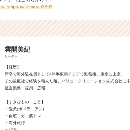
r.jp/company/seminar/3593
雲開美紀
リーダー
【経歴】
新卒で海外駐在員として4年半東南アジアで勤務後、東京に上京。
その後数社で経験を積んだ後、バリュークリエーション株式会社に
担当業務：採用、広報
【すきなもの・こと】
・愛犬(ポメラニアン)
・自宅ヨガ、筋トレ
・海外旅行
・和食