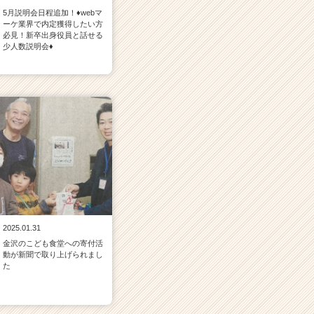
5月説明会日程追加！♦webマ
ーケ業界で内定獲得したい方
必見！新卒出身役員と話せる
少人数説明会♦
2025.01.31
金沢のこども食堂への寄付活
動が新聞で取り上げられまし
た