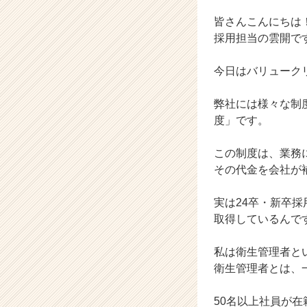
取
皆さんこんにちは
得
し
採用担当の雲開で
た
話
今日はバリューク
【バ
リ
弊社には様々な制
ュ
度」です。
ー
ク
リ
この制度は、業務
エ
その代金を会社が
ー
シ
実は24卒・新卒
ョ
取得しているんで
ン
株
私は衛生管理者と
式
会
衛生管理者とは、
社
の
50名以上社員が