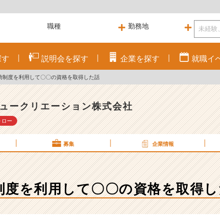
探す
説明会を
探す
企業を
探す
就職
イ
助制度を利用して〇〇の資格を取得した話
ュークリエーション株式会社
ォロー
募集
企業情報
制度を利用して〇〇の資格を取得し