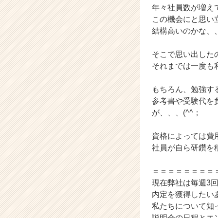
タ
年々社員数が増え
イ
この機会にと思い
ム
結構高いのかな、
ラ
イ
ン】
そこで思い出した
|
それまでは一度も
ベ
ン
もちろん、勉強す
チ
参考書や受験代を
ャ
が、、、(^^；
ー・
成
長
資格によっては費
企
社員が自ら研鑽を積
業
か
＝＝＝＝＝＝＝＝
ら
現在弊社は毎週3
ス
内定を獲得したい
カ
私たちについて知
ウ
ト
説明会の日程とエ