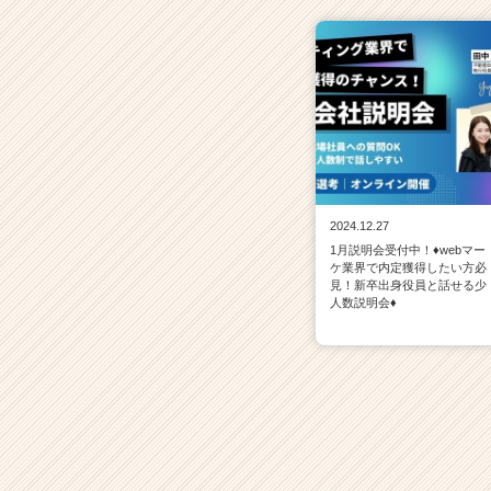
2024.12.27
1月説明会受付中！♦webマー
ケ業界で内定獲得したい方必
見！新卒出身役員と話せる少
人数説明会♦