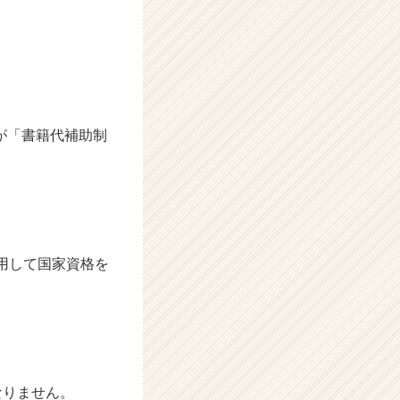
が「書籍代補助制
、
用して国家資格を
なりません。