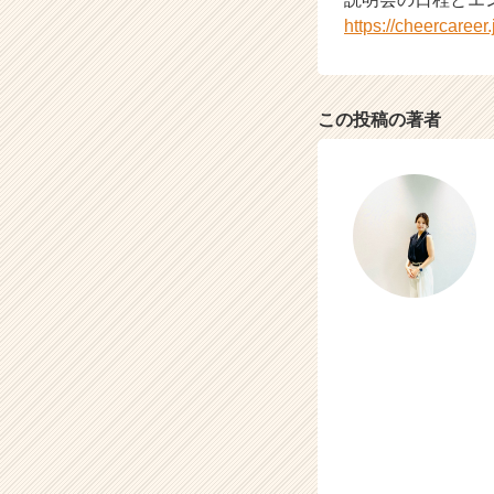
が
https://cheercaree
届
く
就
活
この投稿の著者
サ
イ
ト
チ
ア
キ
ャ
リ
ア
（C
h
e
e
r
C
a