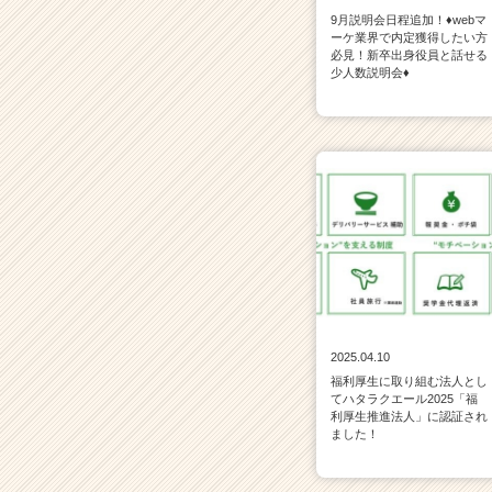
9月説明会日程追加！♦webマ
ーケ業界で内定獲得したい方
必見！新卒出身役員と話せる
少人数説明会♦
2025.04.10
福利厚生に取り組む法人とし
てハタラクエール2025「福
利厚生推進法人」に認証され
ました！