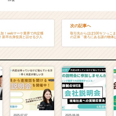
次の記事へ
加！webマーケ業界で内定獲
取引先からほぼ100％ツっこ
！新卒出身役員と話せる少人
の正体「後ろにある謎の物体
2025.07.07
2025.06.06