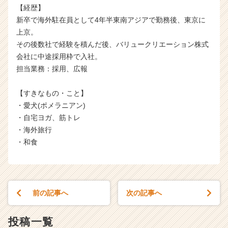
が
【経歴】
届
新卒で海外駐在員として4年半東南アジアで勤務後、東京に
く
上京。
就
その後数社で経験を積んだ後、バリュークリエーション株式
活
サ
会社に中途採用枠で入社。
イ
担当業務：採用、広報
ト
チ
【すきなもの・こと】
ア
・愛犬(ポメラニアン)
キ
・自宅ヨガ、筋トレ
ャ
・海外旅行
リ
ア
・和食
（C
h
e
e
前の記事へ
次の記事へ
r
C
a
投稿一覧
r