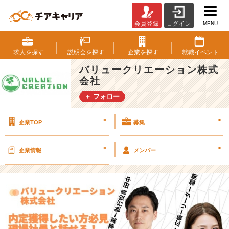
MENU
会員登録
ログイン
【2
4
卒】
求人を
探す
説明会を
探す
企業を
探す
就職
イベント
休
バリュークリエーション株式
み
会社
明
け
＋ フォロー
か
ら
>
>
企業TOP
募集
良
い
ス
>
>
企業情報
メンバー
タ
ー
ト
を
切
ろ
う！