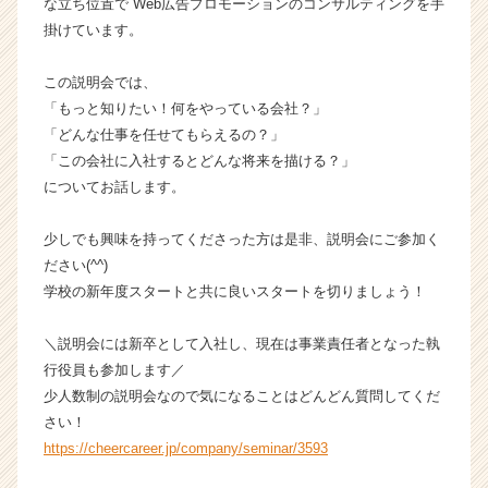
な立ち位置で Web広告プロモーションのコンサルティングを手
話
掛けています。
せ
る
この説明会では、
♪
「もっと知りたい！何をやっている会社？」
【バ
「どんな仕事を任せてもらえるの？」
リ
ュ
「この会社に入社するとどんな将来を描ける？」
ー
についてお話します。
ク
リ
少しでも興味を持ってくださった方は是非、説明会にご参加く
エ
ださい(^^)
ー
学校の新年度スタートと共に良いスタートを切りましょう！
シ
ョ
ン
＼説明会には新卒として入社し、現在は事業責任者となった執
株
行役員も参加します／
式
少人数制の説明会なので気になることはどんどん質問してくだ
会
さい！
社
https://cheercareer.jp/company/seminar/3593
の
タ