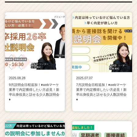
e
e
r）
2025.08.28
2025.07.07
9月説明会日程追加！♦webマーケ
7月説明会日程追加！♦webマーケ
業界で内定獲得したい方必見！新
業界で内定獲得したい方必見！新
卒出身役員と話せる少人数説明会
卒出身役員と話せる少人数説明会
♦
♦