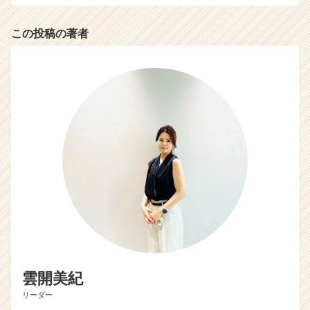
イ
ム
この投稿の著者
ラ
イ
ン】
|
ベ
ン
チ
ャ
ー・
成
長
企
業
か
ら
ス
カ
雲開美紀
ウ
リーダー
ト