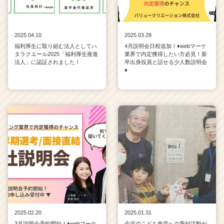
2025.04.10
2025.03.28
福利厚生に取り組む法人としてハ
4月説明会日程追加！♦webマーケ
タラクエール2025「福利厚生推進
業界で内定獲得したい方必見！新
法人」に認証されました！
卒出身役員と話せる少人数説明会
♦
2025.02.20
2025.01.31
3月説明会予約開始！♦webマーケ
金沢のこども食堂への寄付活動が