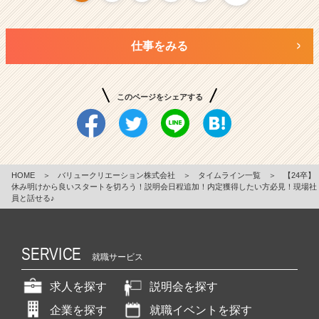
仕事をみる
このページをシェアする
HOME
＞
バリュークリエーション株式会社
＞
タイムライン一覧
＞
【24卒】
休み明けから良いスタートを切ろう！説明会日程追加！内定獲得したい方必見！現場社
員と話せる♪
SERVICE
就職サービス
求人を探す
説明会を探す
企業を探す
就職イベントを探す