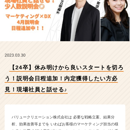
説
明
会
日
程
追
加！
内
定
2023.03.30
獲
得
【24卒】休み明けから良いスタートを切ろ
し
た
う！説明会日程追加！内定獲得したい方必
い
方
見！現場社員と話せる♪
必
見！
現
場
バリュークリエーション株式会社は 必要な戦略立案、結果分
社
員
析、効果改善等までを いわばお客様のマーケティング担当の様
と