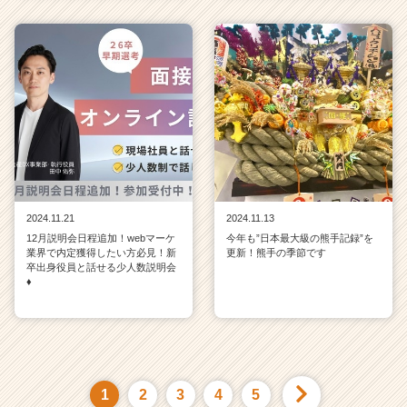
2024.11.21
2024.11.13
12月説明会日程追加！webマーケ
今年も”日本最大級の熊手記録”を
業界で内定獲得したい方必見！新
更新！熊手の季節です
卒出身役員と話せる少人数説明会
♦
1
2
3
4
5