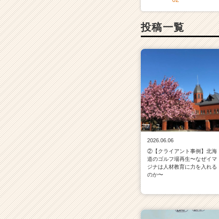
投稿一覧
2026.06.06
②【クライアント事例】北海
道のゴルフ場再生〜なぜイマ
ジナは人材教育に力を入れる
のか〜