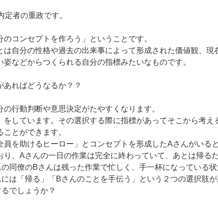
卒内定者の重政です。
分のコンセプトを作ろう」ということです。
とは自分の性格や過去の出来事によって形成された価値観、現
い姿などからつくられる自分の指標みたいなものです。
があればどうなるか？？
分の行動判断や意思決定がたやすくなります。
」をしています。その選択する際に指標があってそこから考え
ることができます。
全員を助けるヒーロー」とコンセプトを形成したAさんがいると
おり、Aさんの一日の作業は完全に終わっていて、あとは帰る
んの同僚のBさんは残った作業で忙しく、手一杯になっている状
んには「帰る」「Bさんのことを手伝う」という２つの選択肢が
するでしょうか？