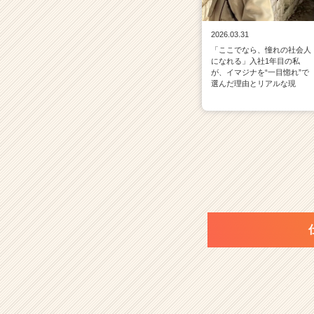
2026.03.31
「ここでなら、憧れの社会人
になれる」入社1年目の私
が、イマジナを“一目惚れ”で
選んだ理由とリアルな現