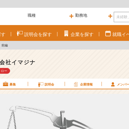
探す
説明会を
探す
企業を
探す
就職
イ
 前編
会社イマジナ
ォロー
募集
説明会
企業情報
メンバ