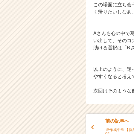
この場面に立ち会
e
く帰りたいしなあ
r
C
a
r
Aさんも心の中で
e
い出して、そのコ
e
助ける選択は「B
r）
以上のように、迷
やすくなると考え
次回はそのような
前の記事へ
※作成中※【就活
02