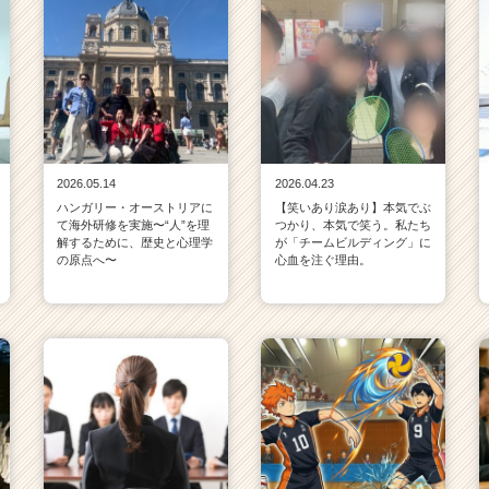
2026.05.14
2026.04.23
ハンガリー・オーストリアに
【笑いあり涙あり】本気でぶ
て海外研修を実施〜“人”を理
つかり、本気で笑う。私たち
解するために、歴史と心理学
が「チームビルディング」に
の原点へ〜
心血を注ぐ理由。