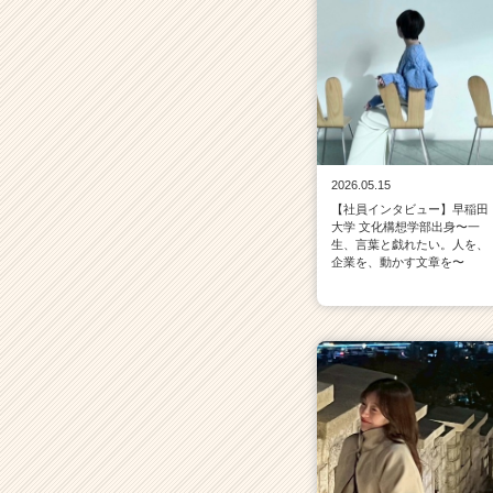
2026.05.15
【社員インタビュー】早稲田
大学 文化構想学部出身〜一
生、言葉と戯れたい。人を、
企業を、動かす文章を〜