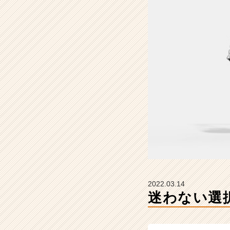
マ
ジ
ナ
の
タ
イ
ム
ラ
イ
ン】
|
ベ
ン
チ
ャ
ー・
成
2022.03.14
長
迷わない選
企
業
か