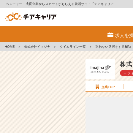
ベンチャー・成長企業からスカウトがもらえる就活サイト「チアキャリア」
迷
わ
求人を
な
い
HOME
＞
株式会社イマジナ
＞
タイムライン一覧
＞
迷わない選択をする秘訣
選
択
を
株式
す
＋ フ
る
秘
訣
企業TOP
前
編
【株
式
会
社
イ