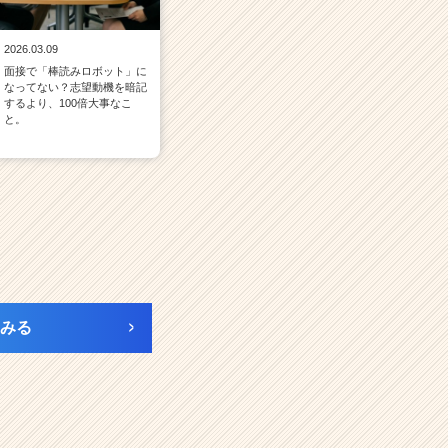
2026.03.09
面接で「棒読みロボット」に
なってない？志望動機を暗記
するより、100倍大事なこ
と。
みる