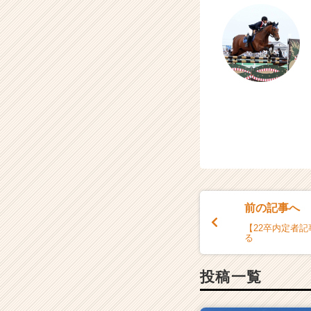
ト
チ
ア
キ
ャ
リ
ア
（C
h
e
e
r
C
a
前の記事へ
r
【22卒内定者記
e
る
e
r）
投稿一覧