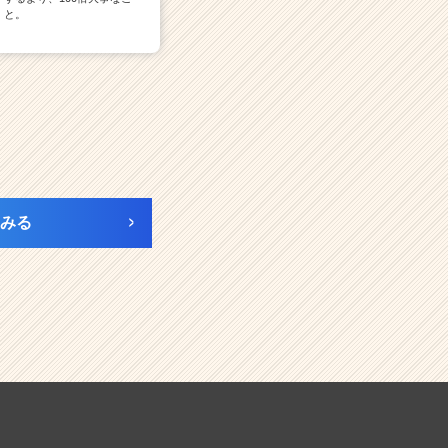
と。
みる