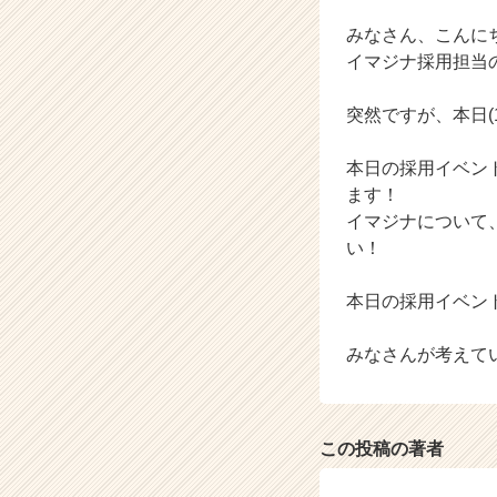
ベ
ン
みなさん、こんに
チ
イマジナ採用担当
ャ
ー・
突然ですが、本日(1
成
長
本日の採用イベン
企
業
ます！
か
イマジナについて
ら
い！
ス
カ
本日の採用イベン
ウ
ト
みなさんが考えて
が
届
く
就
活
この投稿の著者
サ
イ