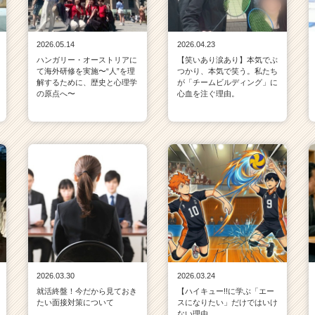
2026.05.14
2026.04.23
ハンガリー・オーストリアに
【笑いあり涙あり】本気でぶ
て海外研修を実施〜“人”を理
つかり、本気で笑う。私たち
解するために、歴史と心理学
が「チームビルディング」に
の原点へ〜
心血を注ぐ理由。
2026.03.30
2026.03.24
就活終盤！今だから見ておき
【ハイキュー!!に学ぶ「エー
たい面接対策について
スになりたい」だけではいけ
ない理由。