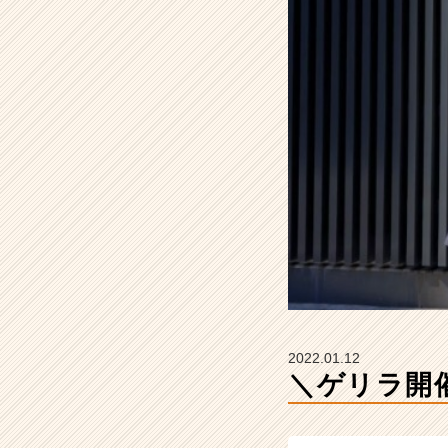
実
施
し
ま
す！
【株
式
会
社
イ
マ
ジ
ナ
の
タ
イ
ム
2022.01.12
ラ
＼ゲリラ開
イ
ン】
|