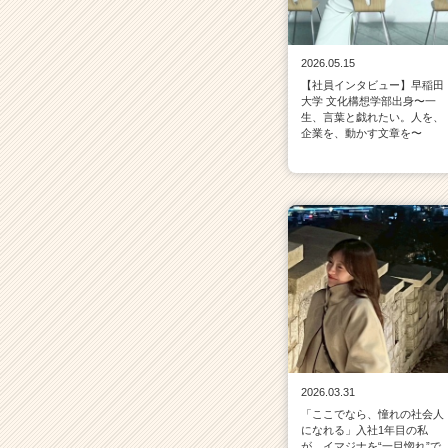
2026.05.15
【社員インタビュー】早稲田
大学 文化構想学部出身〜一
生、言葉と戯れたい。人を、
企業を、動かす文章を〜
2026.03.31
「ここでなら、憧れの社会人
になれる」入社1年目の私
が、イマジナを“一目惚れ”で