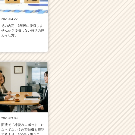
2026.04.22
その内定、1年後に後悔しま
せんか？後悔しない就活の終
わらせ方。
2026.03.09
面接で「棒読みロボット」に
なってない？志望動機を暗記
するより、100倍大事なこ