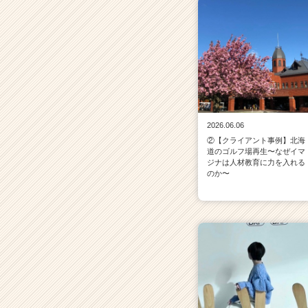
2026.06.06
②【クライアント事例】北海
道のゴルフ場再生〜なぜイマ
ジナは人材教育に力を入れる
のか〜