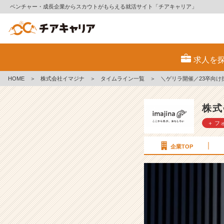
ベンチャー・成長企業からスカウトがもらえる就活サイト「チアキャリア」
＼
ゲ
求人を
リ
ラ
HOME
＞
株式会社イマジナ
＞
タイムライン一覧
＞
＼ゲリラ開催／23卒向け
開
催
／
株式
2
＋ フ
3
卒
向
企業TOP
け
採
用
イ
ベ
ン
ト