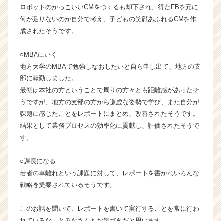
e
ロボットのかっこいいCMをつくるも却下され、得たFBを元に
r
何が足りないのか自分で考え、子どもの笑顔あふれるCMを作
C
成されたそうです。
a
r
○MBAにいく
e
地方大学のMBAで勉強しなおしたいと自ら申し出て、地方の支
e
部に転勤しました。
r）
最初は本社の方ということで周りの方々とも距離感があったそ
うですが、地方の支部の方から謙虚な姿勢で学び、また自分が
課題に感じたことをレポートにまとめ、改善されたそうです。
結果として業務プロセスの効率化に貢献し、評価されたそうで
す。
○課長になる
若者の車離れという課題に対して、レポートを書かれいろんな
戦略を提案されているそうです。
このお話を聞いて、レポートを書いて実行することを常に行わ
れているな、とみなさんもお気づきだと思います、