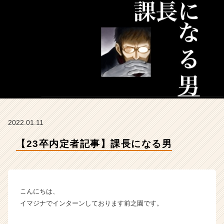
マ
ジ
ナ
の
タ
イ
ム
ラ
イ
ン】
|
ベ
2022.01.11
ン
チ
【23卒内定者記事】課長になる男
ャ
ー・
成
長
こんにちは、
企
業
イマジナでインターンしております前之園です。
か
ら