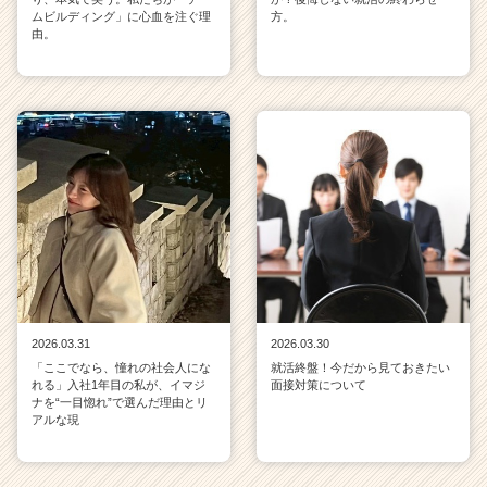
ムビルディング」に心血を注ぐ理
方。
由。
2026.03.31
2026.03.30
「ここでなら、憧れの社会人にな
就活終盤！今だから見ておきたい
れる」入社1年目の私が、イマジ
面接対策について
ナを“一目惚れ”で選んだ理由とリ
アルな現