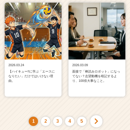
2026.03.24
2026.03.09
【ハイキュー!!に学ぶ「エースに
面接で「棒読みロボット」になっ
なりたい」だけではいけない理
てない？志望動機を暗記するよ
由。
り、100倍大事なこと。
1
2
3
4
5