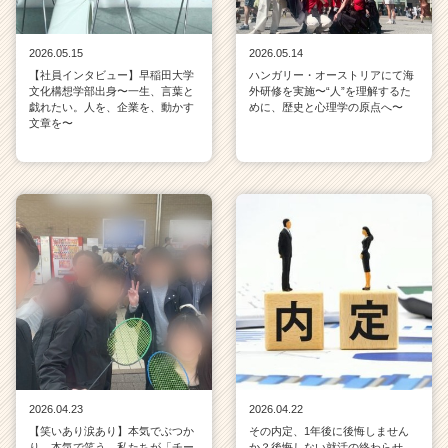
2026.05.15
2026.05.14
【社員インタビュー】早稲田大学
ハンガリー・オーストリアにて海
文化構想学部出身〜一生、言葉と
外研修を実施〜“人”を理解するた
戯れたい。人を、企業を、動かす
めに、歴史と心理学の原点へ〜
文章を〜
2026.04.23
2026.04.22
【笑いあり涙あり】本気でぶつか
その内定、1年後に後悔しません
り、本気で笑う。私たちが「チー
か？後悔しない就活の終わらせ