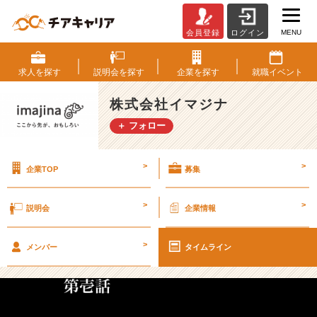
MENU
会員登録
ログイン
【2
3
卒
求人を
探す
説明会を
探す
企業を
探す
就職
イベント
内
定
株式会社イマジナ
者
＋ フォロー
記
事】
課
>
>
企業TOP
募集
長
に
な
>
>
説明会
企業情報
る
男
>
【株
メンバー
タイムライン
式
会
社
イ