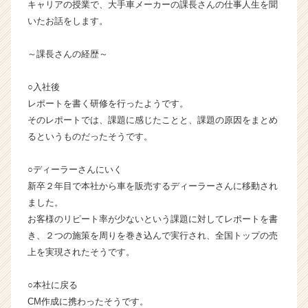
キャリアの授業で、大手車メーカーの課長さんの仕事人生を聞
ス
いたお話をします。
カ
ウ
～課長さんの経歴～
ト
が
届
○入社後
く
レポートを書く研修を行ったようです。
就
そのレポートでは、課題に感じたことと、課題の原因をまとめ
活
るというものだったそうです。
サ
イ
○ディーラーさんにいく
ト
新卒２年目で本社から車を販売するディーラーさんに移動され
チ
ア
ました。
キ
お客様のリピート率が少ないという課題に対してレポートを書
ャ
き、２つの施策を周りを巻き込んで実行され、全国トップの売
リ
上を実現されたそうです。
ア
（C
○本社に戻る
h
CM作成に携わったそうです。
e