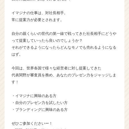
ン】
|
イマジナの仕事は、対社長相手。
ベ
常に提案力が必要とされます。
ン
チ
自分の親くらいの世代の第一線で戦ってきた社長相手にどうや
ャ
って提案していったら良いのでしょうか？
ー・
それができるようになったらどんなモノでも売れるようになる
成
長
はず。
企
業
今回は、世界各国で様々な経営者に対し提案してきた
か
代表関野が審査員を務め、あなたのプレゼン力をジャッジしま
ら
す！
ス
カ
・イマジナに興味のある方
ウ
ト
・自分のプレゼン力を試したい方
が
・ブランディングに興味のある方
届
く
ぜひご参加くださいー！
就