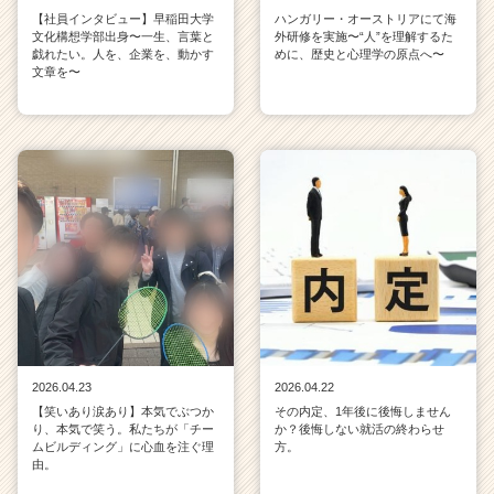
【社員インタビュー】早稲田大学
ハンガリー・オーストリアにて海
文化構想学部出身〜一生、言葉と
外研修を実施〜“人”を理解するた
戯れたい。人を、企業を、動かす
めに、歴史と心理学の原点へ〜
文章を〜
2026.04.23
2026.04.22
【笑いあり涙あり】本気でぶつか
その内定、1年後に後悔しません
り、本気で笑う。私たちが「チー
か？後悔しない就活の終わらせ
ムビルディング」に心血を注ぐ理
方。
由。