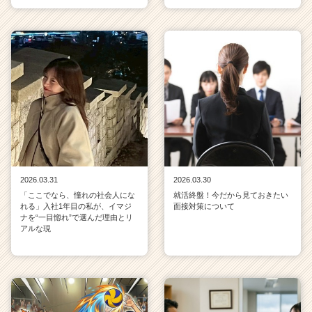
2026.03.31
2026.03.30
「ここでなら、憧れの社会人にな
就活終盤！今だから見ておきたい
れる」入社1年目の私が、イマジ
面接対策について
ナを“一目惚れ”で選んだ理由とリ
アルな現