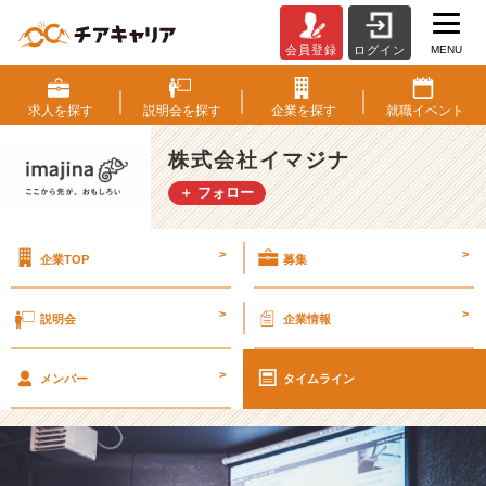
MENU
会員登録
ログイン
【2
2
卒】
求人を
探す
説明会を
探す
企業を
探す
就職
イベント
7/
1
株式会社イマジナ
5
＋ フォロー
特
別
開
>
>
企業TOP
募集
催
社
長
>
>
説明会
企業情報
参
加
>
の
メンバー
タイムライン
「内
定
直
結」