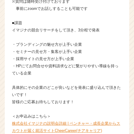
※質問は随時受け付けております
活
事前にzoomでお話しすることも可能です
サ
イ
ト
■課題
チ
イマジナの競合リサーチをして頂き、3分程で発表
ア
キ
・ブランディングの魅せ方が上手い企業
ャ
・セミナーの見せ方・集客が上手い企業
リ
・採用サイトの見せ方が上手い企業
ア
・HPにてお問合せや資料請求などに繋がりやすい導線を持っ
（C
h
ている企業
e
e
具体的にその企業のどこが良いなどを発表に盛り込んで頂きた
r
いです！
C
皆様のご応募お待ちしております！
a
r
＜お申込みはこちら＞
e
e
株式会社イマジナの説明会詳細 | ベンチャー・成長企業からス
r）
カウトが届く就活サイトCheerCareer(チアキャリア)