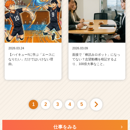
2026.03.24
2026.03.09
【ハイキュー!!に学ぶ「エースに
面接で「棒読みロボット」になっ
なりたい」だけではいけない理
てない？志望動機を暗記するよ
由。
り、100倍大事なこと。
1
2
3
4
5
仕事をみる