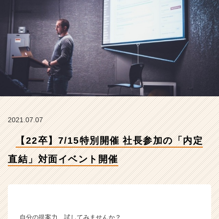
対
面
イ
ベ
ン
ト
開
催
【株
式
会
社
2021.07.07
イ
マ
【22卒】7/15特別開催 社長参加の「内定
ジ
ナ
直結」対面イベント開催
の
タ
イ
ム
ラ
自分の提案力、試してみませんか？
イ