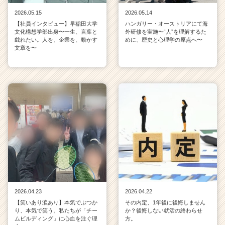
2026.05.15
2026.05.14
【社員インタビュー】早稲田大学
ハンガリー・オーストリアにて海
文化構想学部出身〜一生、言葉と
外研修を実施〜“人”を理解するた
戯れたい。人を、企業を、動かす
めに、歴史と心理学の原点へ〜
文章を〜
2026.04.23
2026.04.22
【笑いあり涙あり】本気でぶつか
その内定、1年後に後悔しません
り、本気で笑う。私たちが「チー
か？後悔しない就活の終わらせ
ムビルディング」に心血を注ぐ理
方。