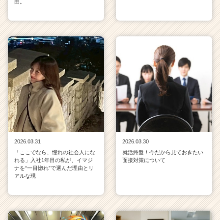
由。
2026.03.31
2026.03.30
「ここでなら、憧れの社会人にな
就活終盤！今だから見ておきたい
れる」入社1年目の私が、イマジ
面接対策について
ナを“一目惚れ”で選んだ理由とリ
アルな現