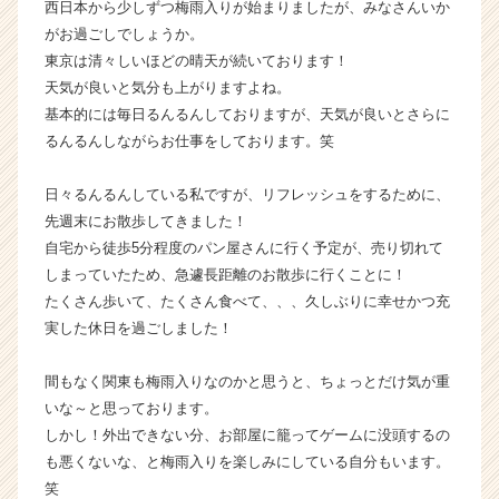
西日本から少しずつ梅雨入りが始まりましたが、みなさんいか
ウ
がお過ごしでしょうか。
ト
東京は清々しいほどの晴天が続いております！
が
天気が良いと気分も上がりますよね。
届
基本的には毎日るんるんしておりますが、天気が良いとさらに
く
就
るんるんしながらお仕事をしております。笑
活
サ
日々るんるんしている私ですが、リフレッシュをするために、
イ
先週末にお散歩してきました！
ト
自宅から徒歩5分程度のパン屋さんに行く予定が、売り切れて
チ
しまっていたため、急遽長距離のお散歩に行くことに！
ア
たくさん歩いて、たくさん食べて、、、久しぶりに幸せかつ充
キ
ャ
実した休日を過ごしました！
リ
ア
間もなく関東も梅雨入りなのかと思うと、ちょっとだけ気が重
（C
いな～と思っております。
h
しかし！外出できない分、お部屋に籠ってゲームに没頭するの
e
も悪くないな、と梅雨入りを楽しみにしている自分もいます。
e
笑
r