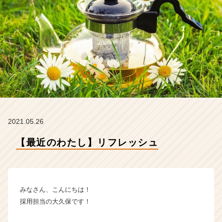
ナ
の
タ
イ
ム
ラ
イ
ン】
|
ベ
ン
チ
2021.05.26
ャ
ー・
【最近のわたし】リフレッシュ
成
長
企
業
みなさん、こんにちは！
か
ら
採用担当の大久保です！
ス
カ