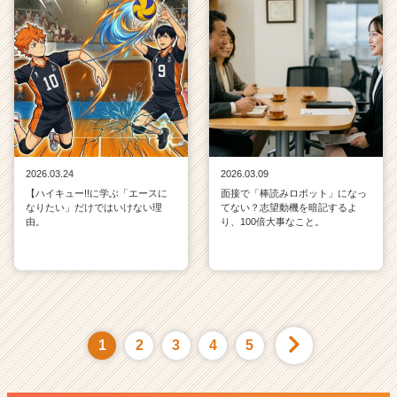
2026.03.24
2026.03.09
【ハイキュー!!に学ぶ「エースに
面接で「棒読みロボット」になっ
なりたい」だけではいけない理
てない？志望動機を暗記するよ
由。
り、100倍大事なこと。
1
2
3
4
5