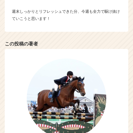
C
a
週末しっかりとリフレッシュできた分、今週も全力で駆け抜け
r
ていこうと思います！
e
e
r）
この投稿の著者