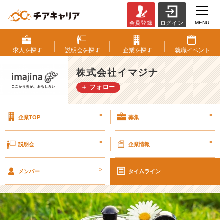
MENU
会員登録
ログイン
【最
近
の
求人を
探す
説明会を
探す
企業を
探す
就職
イベント
わ
た
株式会社イマジナ
し】
＋ フォロー
リ
フ
レ
>
>
企業TOP
募集
ッ
シ
ュ
>
>
説明会
企業情報
【株
式
>
会
メンバー
タイムライン
社
イ
マ
ジ