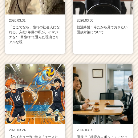
2026.03.31
2026.03.30
「ここでなら、憧れの社会人にな
就活終盤！今だから見ておきたい
れる」入社1年目の私が、イマジ
面接対策について
ナを“一目惚れ”で選んだ理由とリ
アルな現
2026.03.24
2026.03.09
【ハイキュー!!に学ぶ「エースに
面接で「棒読みロボット」になっ