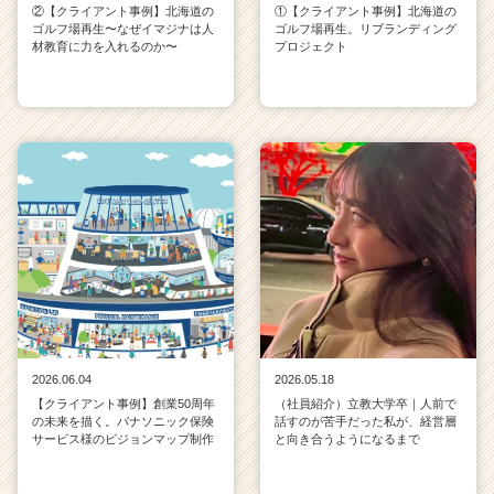
②【クライアント事例】北海道の
①【クライアント事例】北海道の
ゴルフ場再生〜なぜイマジナは人
ゴルフ場再生。リブランディング
材教育に力を入れるのか〜
プロジェクト
2026.06.04
2026.05.18
【クライアント事例】創業50周年
（社員紹介）立教大学卒｜人前で
の未来を描く。パナソニック保険
話すのが苦手だった私が、経営層
サービス様のビジョンマップ制作
と向き合うようになるまで