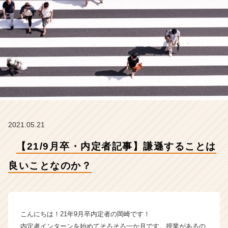
こ
と
な
の
か？
【株
式
会
社
イ
マ
ジ
2021.05.21
ナ
の
【21/9月卒・内定者記事】謙遜することは
タ
イ
良いことなのか？
ム
ラ
イ
ン】
こんにちは！21年9月卒内定者の岡崎です！
|
内定者インターンを始めてそろそろ一か月です。授業があるの
ベ