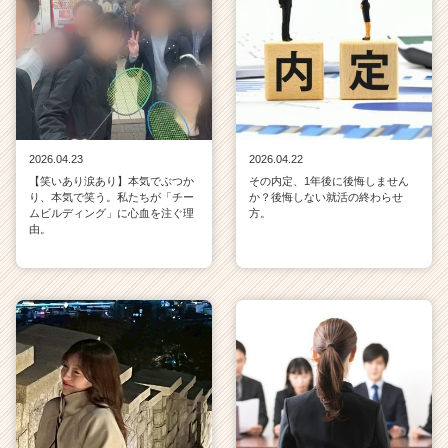
2026.04.23
2026.04.22
【笑いあり涙あり】本気でぶつか
その内定、1年後に後悔しません
り、本気で笑う。私たちが「チー
か？後悔しない就活の終わらせ
ムビルディング」に心血を注ぐ理
方。
由。