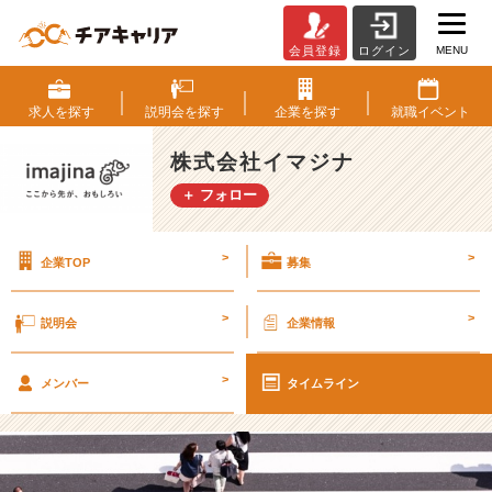
MENU
会員登録
ログイン
【2
1/
9
求人を
探す
説明会を
探す
企業を
探す
就職
イベント
月
卒・
株式会社イマジナ
内
＋ フォロー
定
者
記
>
>
企業TOP
募集
事】
謙
遜
>
>
説明会
企業情報
す
る
>
こ
メンバー
タイムライン
と
は
良
い