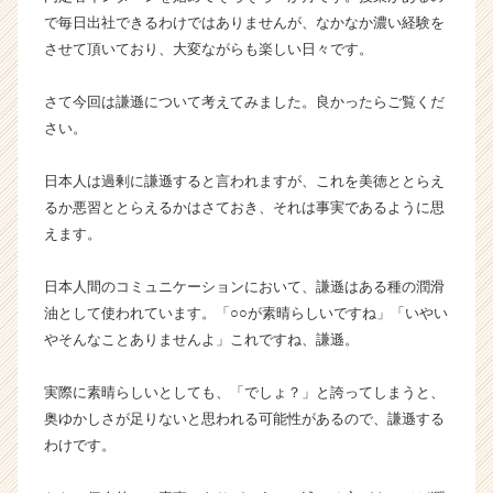
ン
で毎日出社できるわけではありませんが、なかなか濃い経験を
チ
させて頂いており、大変ながらも楽しい日々です。
ャ
ー・
さて今回は謙遜について考えてみました。良かったらご覧くだ
成
さい。
長
企
日本人は過剰に謙遜すると言われますが、これを美徳ととらえ
業
か
るか悪習ととらえるかはさておき、それは事実であるように思
ら
えます。
ス
カ
日本人間のコミュニケーションにおいて、謙遜はある種の潤滑
ウ
油として使われています。「○○が素晴らしいですね」「いやい
ト
やそんなことありませんよ」これですね、謙遜。
が
届
く
実際に素晴らしいとしても、「でしょ？」と誇ってしまうと、
就
奥ゆかしさが足りないと思われる可能性があるので、謙遜する
活
わけです。
サ
イ