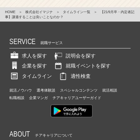
HOME
＞
株式会社イマジナ
＞
タイムライン一覧
＞
【21/9月卒・内定者記
事】謙遜することは良いことなのか？
SERVICE
就職サービス
求人を探す
説明会を探す
企業を探す
就職イベントを探す
タイムライン
適性検査
就活ノウハウ
選考体験談
スペシャルコンテンツ
就活相談
転職相談
企業マンガ
チアキャリアユーザーガイド
ABOUT
チアキャリアについて