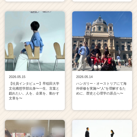
2026.05.15
2026.05.14
【社員インタビュー】早稲田大学
ハンガリー・オーストリアにて海
文化構想学部出身〜一生、言葉と
外研修を実施〜“人”を理解するた
戯れたい。人を、企業を、動かす
めに、歴史と心理学の原点へ〜
文章を〜