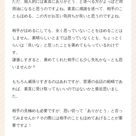
ただ、個人的には素直にありがとう、と述べる方がよっぽど潤
ト
滑油になると思うのですよね。素直に感謝を述べて、相手のこ
チ
ともほめる。この方がお互い気持ちが良いと思うのですよね。
ア
キ
ャ
相手がほめるにしても、全く思っていないことをほめることは
リ
しません。素晴らしいとまでは思っていなくとも、ちょっとく
ア
らいは「良いな」と思ったことを褒めてもらっているわけで
（C
す。
h
謙遜しすぎると、褒めてくれた相手にも少し失礼かな～とも思
e
いませんか？
e
r
C
もちろん威張りすぎるのはあれですが、普通の会話の範疇であ
a
れば、素直に受け取ってもいいのではないかと最近思いまし
r
た。
e
e
相手の見極めも必要ですが、思い切って「ありがとう」と言っ
r）
てみませんか？その際には相手のこともほめてあげることが重
要ですよ！