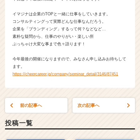
チ
ャ
イマジナは企業のTOPと一緒に仕事をしていきます。
ー・
コンサルティングって実際どんな仕事なんだろう。
成
企業を「ブランディング」するって何？などなど…
長
素朴な疑問から、仕事のやりがい・楽しい所
企
ぶっちゃけ大変な事まで色々語ります！
業
か
ら
今年最後の開催になりますので、みなさん申し込みお待ちして
ス
ます。
カ
https://cheercareer.jp/company/seminar_detail/3146/87451
ウ
ト
が
届
く
前の記事へ
次の記事へ
就
活
投稿一覧
サ
イ
ト