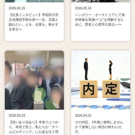
2026.05.15
2026.05.14
【社員インタビュー】早稲田大学
ハンガリー・オーストリアにて海
文化構想学部出身〜一生、言葉と
外研修を実施〜“人”を理解するた
戯れたい。人を、企業を、動かす
めに、歴史と心理学の原点へ〜
文章を〜
2026.04.23
2026.04.22
【笑いあり涙あり】本気でぶつか
その内定、1年後に後悔しません
り、本気で笑う。私たちが「チー
か？後悔しない就活の終わらせ
ムビルディング」に心血を注ぐ理
方。