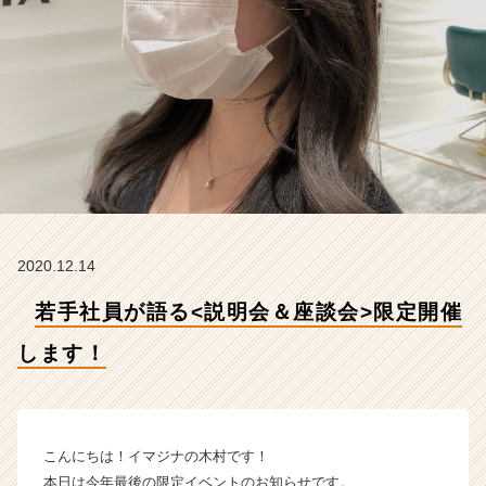
催
し
ま
す！
【株
式
会
社
イ
マ
ジ
ナ
2020.12.14
の
タ
若手社員が語る<説明会＆座談会>限定開催
イ
ム
します！
ラ
イ
ン】
|
こんにちは！イマジナの木村です！
ベ
本日は今年最後の限定イベントのお知らせです。
ン