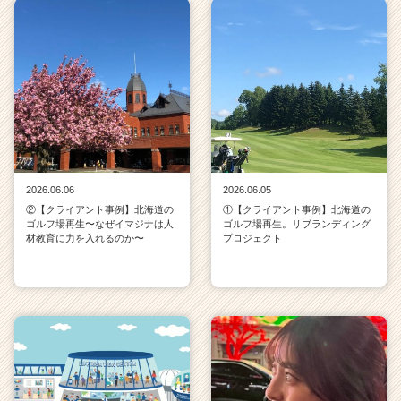
チ
ア
キ
ャ
リ
ア
（C
h
e
e
2026.06.06
2026.06.05
r
②【クライアント事例】北海道の
①【クライアント事例】北海道の
C
ゴルフ場再生〜なぜイマジナは人
ゴルフ場再生。リブランディング
a
材教育に力を入れるのか〜
プロジェクト
r
e
e
r）