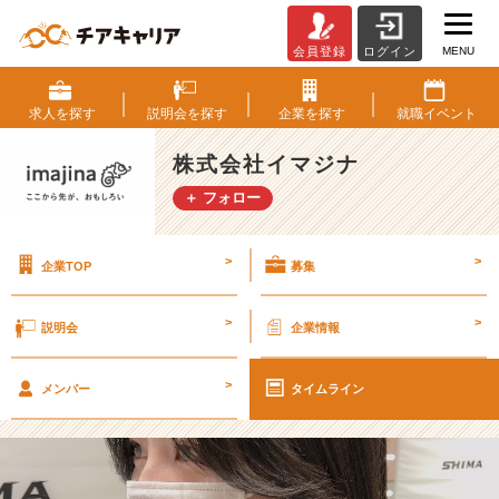
MENU
会員登録
ログイン
若
手
社
求人を
探す
説明会を
探す
企業を
探す
就職
イベント
員
が
株式会社イマジナ
語
＋ フォロー
る
<
説
>
>
企業TOP
募集
明
会
＆
>
>
説明会
企業情報
座
談
>
会
メンバー
タイムライン
>
限
定
開