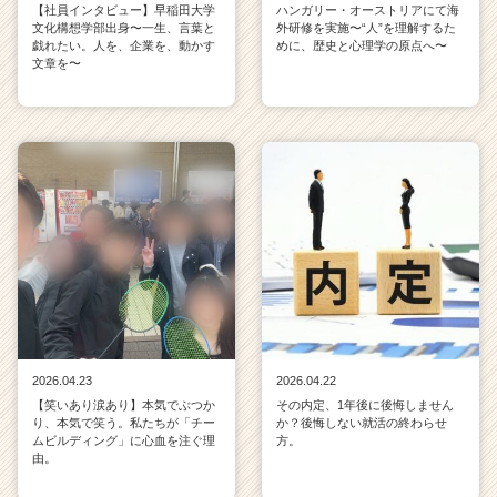
【社員インタビュー】早稲田大学
ハンガリー・オーストリアにて海
文化構想学部出身〜一生、言葉と
外研修を実施〜“人”を理解するた
戯れたい。人を、企業を、動かす
めに、歴史と心理学の原点へ〜
文章を〜
2026.04.23
2026.04.22
【笑いあり涙あり】本気でぶつか
その内定、1年後に後悔しません
り、本気で笑う。私たちが「チー
か？後悔しない就活の終わらせ
ムビルディング」に心血を注ぐ理
方。
由。