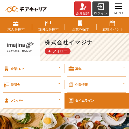
MENU
会員登録
ログイン
【2
1
卒・
求人を
探す
説明会を
探す
企業を
探す
就職
イベント
内
定
株式会社イマジナ
者
＋ フォロー
記
事】
チ
>
>
企業TOP
募集
ー
ム
と
>
>
説明会
企業情報
個
人
>
と。
メンバー
タイムライン
お
昼
ご
は