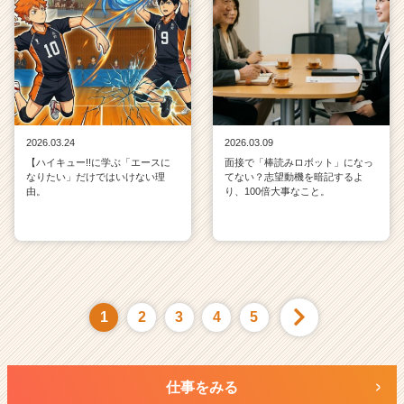
2026.03.24
2026.03.09
【ハイキュー!!に学ぶ「エースに
面接で「棒読みロボット」になっ
なりたい」だけではいけない理
てない？志望動機を暗記するよ
由。
り、100倍大事なこと。
1
2
3
4
5
仕事をみる