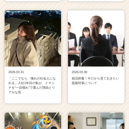
2026.03.31
2026.03.30
「ここでなら、憧れの社会人にな
就活終盤！今だから見ておきたい
れる」入社1年目の私が、イマジ
面接対策について
ナを“一目惚れ”で選んだ理由とリ
アルな現