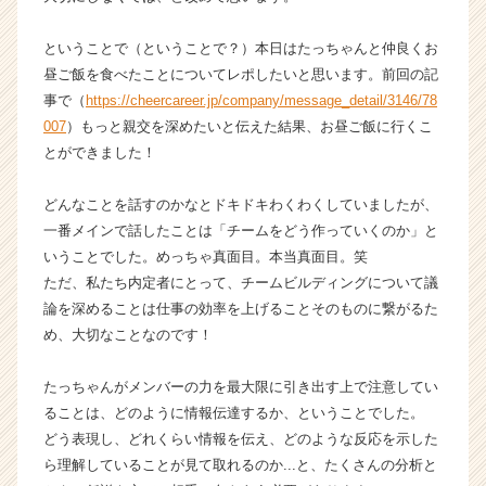
成
長
ということで（ということで？）本日はたっちゃんと仲良くお
企
昼ご飯を食べたことについてレポしたいと思います。前回の記
業
事で（
https://cheercareer.jp/company/message_detail/3146/78
か
007
）もっと親交を深めたいと伝えた結果、お昼ご飯に行くこ
ら
とができました！
ス
カ
ウ
どんなことを話すのかなとドキドキわくわくしていましたが、
ト
一番メインで話したことは「チームをどう作っていくのか」と
が
いうことでした。めっちゃ真面目。本当真面目。笑
届
ただ、私たち内定者にとって、チームビルディングについて議
く
論を深めることは仕事の効率を上げることそのものに繋がるた
就
め、大切なことなのです！
活
サ
イ
たっちゃんがメンバーの力を最大限に引き出す上で注意してい
ト
ることは、どのように情報伝達するか、ということでした。
チ
どう表現し、どれくらい情報を伝え、どのような反応を示した
ア
ら理解していることが見て取れるのか...と、たくさんの分析と
キ