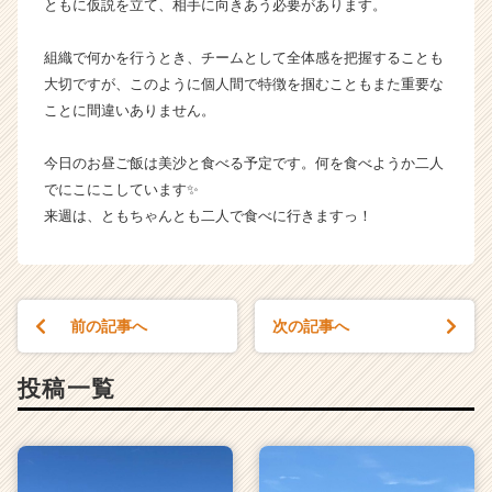
ともに仮説を立て、相手に向きあう必要があります。
ャ
リ
組織で何かを行うとき、チームとして全体感を把握することも
ア
（C
大切ですが、このように個人間で特徴を掴むこともまた重要な
h
ことに間違いありません。
e
e
今日のお昼ご飯は美沙と食べる予定です。何を食べようか二人
r
でにこにこしています✨
C
来週は、ともちゃんとも二人で食べに行きますっ！
a
r
e
e
r）
前の記事へ
次の記事へ
投稿一覧