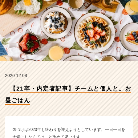
ん
【株
式
会
社
イ
マ
ジ
ナ
の
タ
イ
2020.12.08
ム
ラ
【21卒・内定者記事】チームと個人と。お
イ
ン】
昼ごはん
|
ベ
ン
チ
気づけば2020年も終わりを迎えようとしています。一日一日を
ャ
大切にしなくては、と改めて思います。
ー・