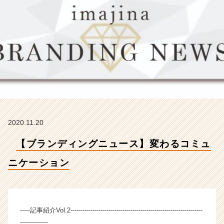
ー
シ
ョ
ン
【株
式
会
社
イ
マ
ジ
ナ
2020.11.20
の
タ
【ブランディングニュース】変わるコミュ
イ
ム
ニケーション
ラ
イ
ン】
|
-----記事紹介Vol.2------------------------------------------------------------------
ベ
--------------
ン