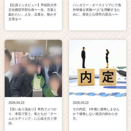
【社員インタビュー】早稲田大学
ハンガリー・オーストリアにて海
文化構想学部出身〜一生、言葉と
外研修を実施〜“人”を理解するた
戯れたい。人を、企業を、動かす
めに、歴史と心理学の原点へ〜
文章を〜
2026.04.23
2026.04.22
【笑いあり涙あり】本気でぶつか
その内定、1年後に後悔しません
り、本気で笑う。私たちが「チー
か？後悔しない就活の終わらせ
ムビルディング」に心血を注ぐ理
方。
由。