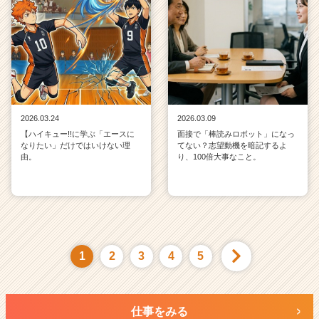
2026.03.24
2026.03.09
【ハイキュー!!に学ぶ「エースに
面接で「棒読みロボット」になっ
なりたい」だけではいけない理
てない？志望動機を暗記するよ
由。
り、100倍大事なこと。
1
2
3
4
5
仕事をみる