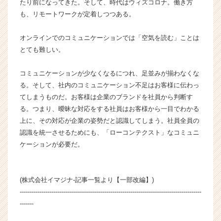
たり前になってきた。そして、時代はウィズコロナ。働き方
チ
も、リモートワークが定着しつつある。
ア
キ
ャ
オンラインでのコミュニケーションでは「空気を読む」ことは
リ
とても難しい。
ア
（C
コミュニケーションが少なくなるにつれ、足並みが揃わなくな
h
る。そして、社内のコミュニケーション不足はお客様に伝わっ
e
てしまうものだ。お客様は企業のブランドを社員から判断す
e
る。つまり、曖昧な対応をする社員はお客様から一目でわかる
r
C
上に、その対応が企業の姿勢だと認識してしまう。社員全員の
a
認識を統一させるためにも、「ローコンテクスト」なコミュニ
r
ケーションが必要だ。
e
e
r）
(株式会社イマジナ-記事一覧より【一部改編】)
--------------------------------------------------------------------------------------------
-------