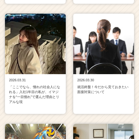
2026.03.31
2026.03.30
「ここでなら、憧れの社会人にな
就活終盤！今だから見ておきたい
れる」入社1年目の私が、イマジ
面接対策について
ナを“一目惚れ”で選んだ理由とリ
アルな現