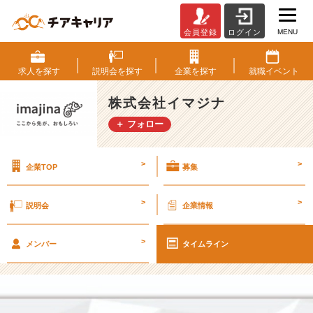
MENU
会員登録
ログイン
【ブ
ラ
ン
求人を
探す
説明会を
探す
企業を
探す
就職
イベント
デ
ィ
株式会社イマジナ
ン
＋ フォロー
グ
ニ
ュ
>
>
企業TOP
募集
ー
ス】
変
>
>
説明会
企業情報
わ
る
>
コ
メンバー
タイムライン
ミ
ュ
ニ
ケ