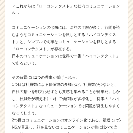
チ
＜これからは「ローコンテクスト」な社内コミュニケーション
ャ
を＞
ー・
成
コミュニケーションの傾向には、暗黙の了解が多く、行間を読
長
むようなコミュニケーションを良しとする「ハイコンテクス
企
ト」と、シンプルで明確なコミュニケーションを良しとする
業
「ローコンテクスト」が存在する。
か
ら
日本のコミュニケーションは世界で一番「ハイコンテクスト」
ス
であるという。
カ
ウ
その背景には2つの理由が挙げられる。
ト
1つ目は社員数による価値観の多様化だ。社員数が少ないと、
が
自社の想いを明文化せずとも共感を集めることが簡単だ。しか
届
し、社員数が増えるにつれて価値観が多様化し、従来の「ハイ
く
就
コンテクスト」なコミュニケーションでは問題が発生しやすく
活
なってしまう。
サ
2つ目はコミュニケーションのオンライン化である。最近ではS
イ
NSが普及し、顔を見ないコミュニケーションが昔に比べて当
ト