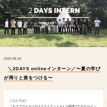
の
学
び
が
周
り
と
差
を
つ
け
る〜
2020.08.18
【株
式
＼2DAYS onlineインターン／〜夏の学び
会
社
が周りと差をつける〜
イ
マ
ジ
ナ
こんにちは！
の
これまでのイマジナはクライアントさんの関係でなかなかイン
タ