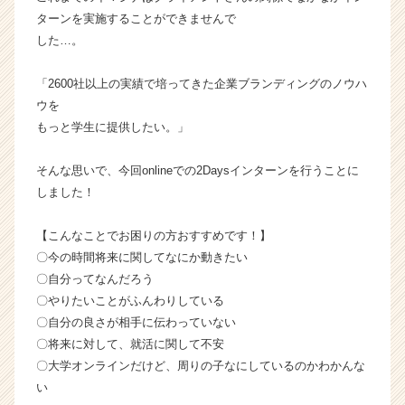
イ
ターンを実施することができませんで
ム
した…。
ラ
イ
「2600社以上の実績で培ってきた企業ブランディングのノウハ
ン】
ウを
|
もっと学生に提供したい。」
ベ
ン
チ
そんな思いで、今回onlineでの2Daysインターンを行うことに
ャ
しました！
ー・
成
【こんなことでお困りの方おすすめです！】
長
〇今の時間将来に関してなにか動きたい
企
〇自分ってなんだろう
業
〇やりたいことがふんわりしている
か
ら
〇自分の良さが相手に伝わっていない
ス
〇将来に対して、就活に関して不安
カ
〇大学オンラインだけど、周りの子なにしているのかわかんな
ウ
い
ト