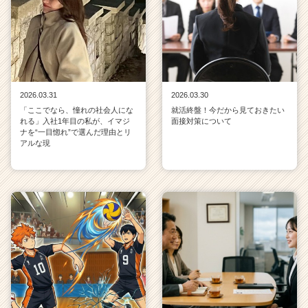
2026.03.31
2026.03.30
「ここでなら、憧れの社会人にな
就活終盤！今だから見ておきたい
れる」入社1年目の私が、イマジ
面接対策について
ナを“一目惚れ”で選んだ理由とリ
アルな現