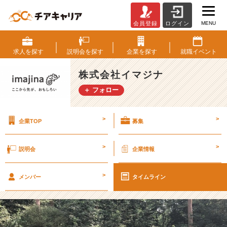
MENU
会員登録
ログイン
＼
2
D
求人を
探す
説明会を
探す
企業を
探す
就職
イベント
A
Y
株式会社イマジナ
S
＋ フォロー
o
n
l
>
>
企業TOP
募集
i
n
e
>
>
説明会
企業情報
イ
ン
>
タ
メンバー
タイムライン
ー
ン
／〜
夏