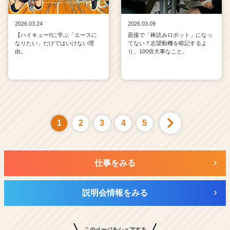
2026.03.24
2026.03.09
【ハイキュー!!に学ぶ「エースに
面接で「棒読みロボット」になっ
なりたい」だけではいけない理
てない？志望動機を暗記するよ
由。
り、100倍大事なこと。
1
2
3
4
5
仕事をみる
説明会情報をみる
このページをシェアする