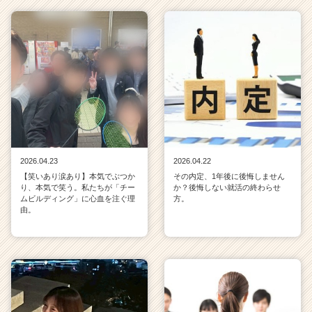
2026.04.23
2026.04.22
【笑いあり涙あり】本気でぶつか
その内定、1年後に後悔しません
り、本気で笑う。私たちが「チー
か？後悔しない就活の終わらせ
ムビルディング」に心血を注ぐ理
方。
由。