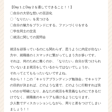
が
【Day１とDay２を通してできること！！】
届
〇自分の大切な想いの言語化
く
就
〇「なりたい」を見つける
活
〇自分の魅力をブランドにする。ファンづくりをする
サ
〇学生同士の交流
イ
〇就活に関しての質問会
ト
チ
就活を頑張っているのにも関わらず、思うように内定が出ない
ア
方や、就職後のミスマッチに繋がってしまう方が多いです。
キ
ャ
それは、何のために働くのか、「なりたい」自分が見つけられ
リ
ていないまま就活をしているからではないでしょうか。
ア
それってとてももったいないですよね。
（C
今から！！この「キャリアブランディング勉強会」でキャリア
h
の目的が決まれば、どのような道で、どのように行動すれば良
e
いのかが明確になり、あなたの就活を有意義なものにできるだ
e
けでなく、就職後のキャリアも描けるようになります。
r
C
少人数でディスカッションしながら、周りと差をつけてしまい
a
ましょう！！