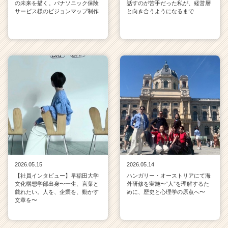
の未来を描く。パナソニック保険
話すのが苦手だった私が、経営層
サービス様のビジョンマップ制作
と向き合うようになるまで
2026.05.15
2026.05.14
【社員インタビュー】早稲田大学
ハンガリー・オーストリアにて海
文化構想学部出身〜一生、言葉と
外研修を実施〜“人”を理解するた
戯れたい。人を、企業を、動かす
めに、歴史と心理学の原点へ〜
文章を〜