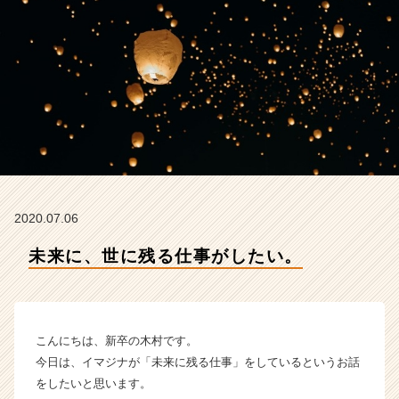
ジ
ナ
の
タ
イ
ム
ラ
イ
ン】
|
ベ
ン
2020.07.06
チ
ャ
未来に、世に残る仕事がしたい。
ー・
成
長
企
こんにちは、新卒の木村です。
業
か
今日は、イマジナが「未来に残る仕事」をしているというお話
ら
をしたいと思います。
ス