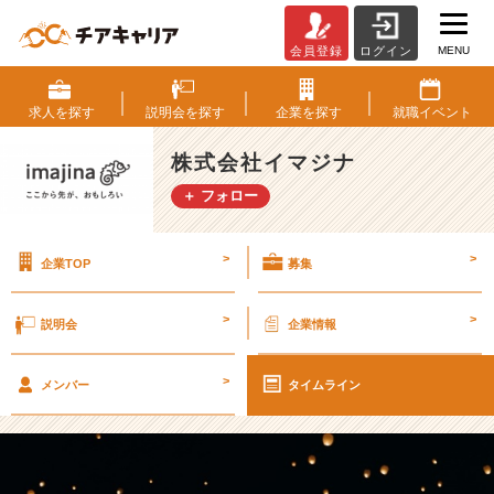
MENU
会員登録
ログイン
未
来
に、
求人を
探す
説明会を
探す
企業を
探す
就職
イベント
世
に
株式会社イマジナ
残
＋ フォロー
る
仕
事
>
>
企業TOP
募集
が
し
た
>
>
説明会
企業情報
い。
【株
>
式
メンバー
タイムライン
会
社
イ
マ