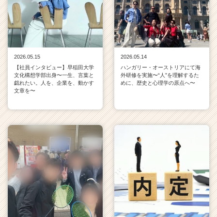
2026.05.15
2026.05.14
【社員インタビュー】早稲田大学
ハンガリー・オーストリアにて海
文化構想学部出身〜一生、言葉と
外研修を実施〜“人”を理解するた
戯れたい。人を、企業を、動かす
めに、歴史と心理学の原点へ〜
文章を〜