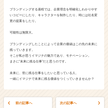
r
C
ブランディングする過程では、企業理念を明確化しわかりやす
a
いコピーにしたり、キャラクターを制作したり、時には社名変
r
更の提案をしたり。
e
e
可能性は無限大。
r）
ブランディングしたことによって企業の価値はこの先の未来に
残っていきます。
そこが私が思うイマジナの魅力であり、モチベーション。
まさに“未来に残る仕事”だと思うのです。
未来に、世に残る仕事をしたいと思っている人、
一緒にイマジナで未来に残る価値をつくっていきませんか？
前の記事へ
次の記事へ