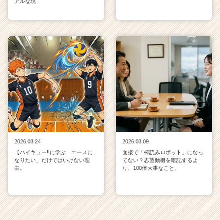
アルな現
2026.03.24
2026.03.09
【ハイキュー!!に学ぶ「エースに
面接で「棒読みロボット」になっ
なりたい」だけではいけない理
てない？志望動機を暗記するよ
由。
り、100倍大事なこと。