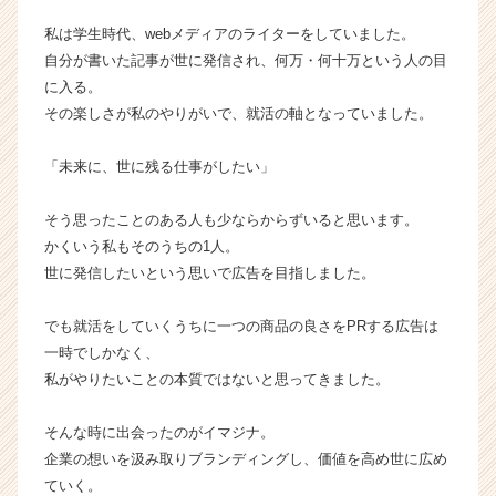
カ
私は学生時代、webメディアのライターをしていました。
ウ
自分が書いた記事が世に発信され、何万・何十万という人の目
ト
に入る。
が
その楽しさが私のやりがいで、就活の軸となっていました。
届
く
就
「未来に、世に残る仕事がしたい」
活
サ
そう思ったことのある人も少ならからずいると思います。
イ
かくいう私もそのうちの1人。
ト
世に発信したいという思いで広告を目指しました。
チ
ア
キ
でも就活をしていくうちに一つの商品の良さをPRする広告は
ャ
一時でしかなく、
リ
私がやりたいことの本質ではないと思ってきました。
ア
（C
そんな時に出会ったのがイマジナ。
h
企業の想いを汲み取りブランディングし、価値を高め世に広め
e
ていく。
e