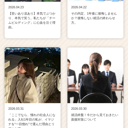
2026.04.23
2026.04.22
【笑いあり涙あり】本気でぶつか
その内定、1年後に後悔しません
り、本気で笑う。私たちが「チー
か？後悔しない就活の終わらせ
ムビルディング」に心血を注ぐ理
方。
由。
2026.03.31
2026.03.30
「ここでなら、憧れの社会人にな
就活終盤！今だから見ておきたい
れる」入社1年目の私が、イマジ
面接対策について
ナを“一目惚れ”で選んだ理由とリ