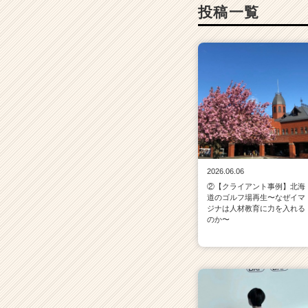
投稿一覧
ア
（C
h
e
e
r
C
a
r
e
e
r）
2026.06.06
②【クライアント事例】北海
道のゴルフ場再生〜なぜイマ
ジナは人材教育に力を入れる
のか〜