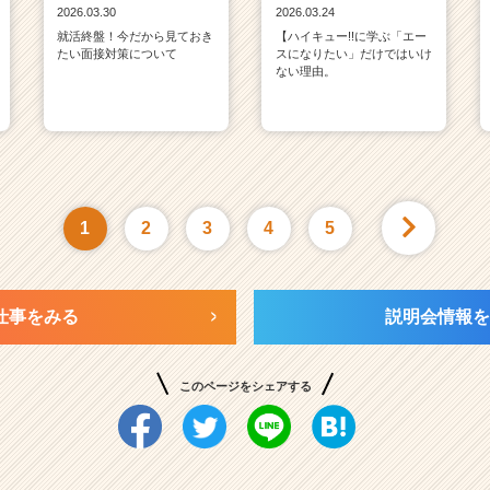
2026.03.30
2026.03.24
就活終盤！今だから見ておき
【ハイキュー!!に学ぶ「エー
たい面接対策について
スになりたい」だけではいけ
ない理由。
1
2
3
4
5
仕事をみる
説明会情報を
このページをシェアする