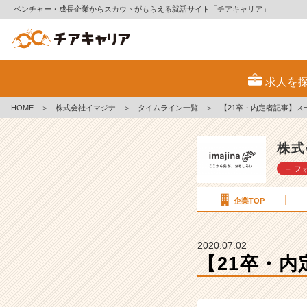
ベンチャー・成長企業からスカウトがもらえる就活サイト「チアキャリア」
【2
1
求人を
卒・
内
HOME
＞
株式会社イマジナ
＞
タイムライン一覧
＞
【21卒・内定者記事】ス
定
者
記
株式
事】
＋ フ
ス
ー
パ
企業TOP
ー
ポ
ジ
2020.07.02
テ
【21卒・
ィ
ブ
【株