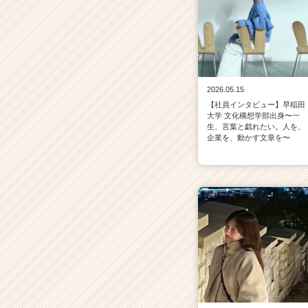
2026.05.15
【社員インタビュー】早稲田
大学 文化構想学部出身〜一
生、言葉と戯れたい。人を、
企業を、動かす文章を〜