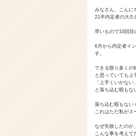
式
みなさん、こんに
会
社
21卒内定者の大久
イ
マ
早いもので10回目
ジ
ナ
6月から内定者イ
の
す。
タ
イ
ム
できる限り多くの
ラ
と思っていても上
イ
「上手くいかない
ン】
と落ち込む暇もな
|
ベ
落ち込む暇もない
ン
これはただ私がス
チ
ャ
ー・
なぜ失敗したのか
成
こんな事を考えて