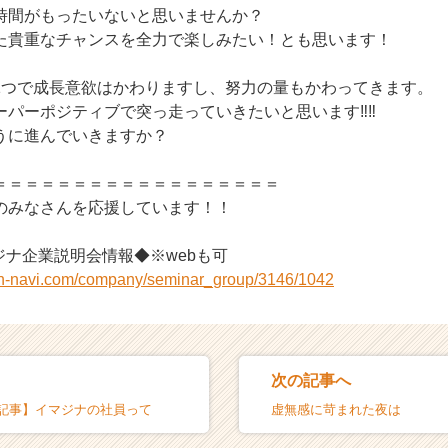
時間がもったいないと思いませんか？
た貴重なチャンスを全力で楽しみたい！とも思います！
1つで成長意欲はかわりますし、努力の量もかわってきます。
パーポジティブで突っ走っていきたいと思います‼️‼️
うに進んでいきますか？
＝＝＝＝＝＝＝＝＝＝＝＝＝＝＝＝＝＝
のみなさんを応援しています！！
ジナ企業説明会情報◆※webも可
on-navi.com/company/seminar_group/3146/1042
次の記事へ
者記事】イマジナの社員って
虚無感に苛まれた夜は