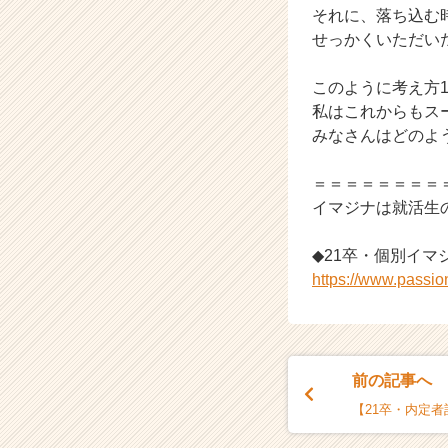
長
それに、落ち込む
企
せっかくいただい
業
か
このように考え方
ら
ス
私はこれからもスー
カ
みなさんはどのよ
ウ
ト
＝＝＝＝＝＝＝＝
が
イマジナは就活生
届
く
◆21卒・個別イマ
就
活
https://www.passi
サ
イ
ト
チ
前の記事へ
ア
キ
【21卒・内定
ャ
リ