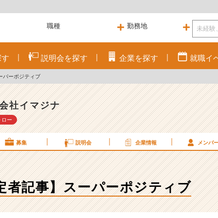
探す
説明会を
探す
企業を
探す
就職
イ
ーパーポジティブ
会社イマジナ
ォロー
募集
説明会
企業情報
メンバ
内定者記事】スーパーポジティブ