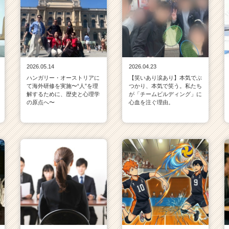
2026.05.14
2026.04.23
ハンガリー・オーストリアに
【笑いあり涙あり】本気でぶ
て海外研修を実施〜“人”を理
つかり、本気で笑う。私たち
解するために、歴史と心理学
が「チームビルディング」に
の原点へ〜
心血を注ぐ理由。