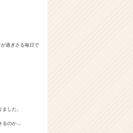
日が過ぎさる毎日で
りました。
きるのか…