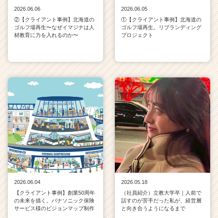
2026.06.06
2026.06.05
②【クライアント事例】北海道の
①【クライアント事例】北海道の
ゴルフ場再生〜なぜイマジナは人
ゴルフ場再生。リブランディング
材教育に力を入れるのか〜
プロジェクト
2026.06.04
2026.05.18
【クライアント事例】創業50周年
（社員紹介）立教大学卒｜人前で
の未来を描く。パナソニック保険
話すのが苦手だった私が、経営層
サービス様のビジョンマップ制作
と向き合うようになるまで