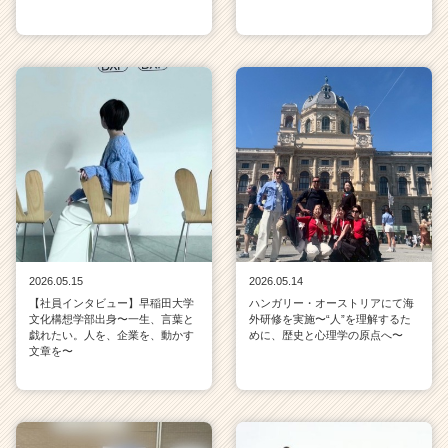
2026.05.15
2026.05.14
【社員インタビュー】早稲田大学
ハンガリー・オーストリアにて海
文化構想学部出身〜一生、言葉と
外研修を実施〜“人”を理解するた
戯れたい。人を、企業を、動かす
めに、歴史と心理学の原点へ〜
文章を〜