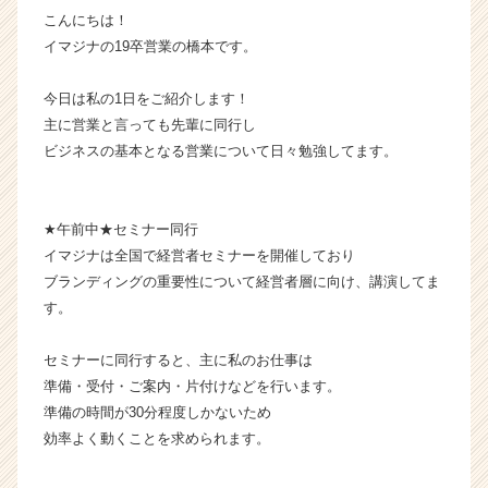
こんにちは！
カ
ウ
イマジナの19卒営業の橋本です。
ト
が
今日は私の1日をご紹介します！
届
主に営業と言っても先輩に同行し
く
ビジネスの基本となる営業について日々勉強してます。
就
活
サ
イ
★午前中★セミナー同行
ト
イマジナは全国で経営者セミナーを開催しており
チ
ブランディングの重要性について経営者層に向け、講演してま
ア
す。
キ
ャ
セミナーに同行すると、主に私のお仕事は
リ
準備・受付・ご案内・片付けなどを行います。
ア
（C
準備の時間が30分程度しかないため
h
効率よく動くことを求められます。
e
e