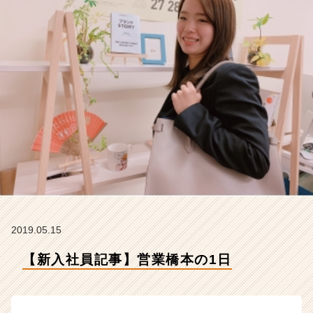
ジ
ナ
の
タ
イ
ム
ラ
イ
ン】
|
ベ
ン
チ
ャ
ー・
成
2019.05.15
長
企
【新入社員記事】営業橋本の1日
業
か
ら
ス