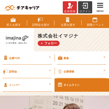
MENU
会員登録
ログイン
【新
入
社
求人を
探す
説明会を
探す
企業を
探す
就職
イベント
員
記
株式会社イマジナ
事】
＋ フォロー
営
業
橋
>
>
企業TOP
募集
本
の
1
>
>
説明会
企業情報
日
【株
>
式
メンバー
タイムライン
会
社
イ
マ