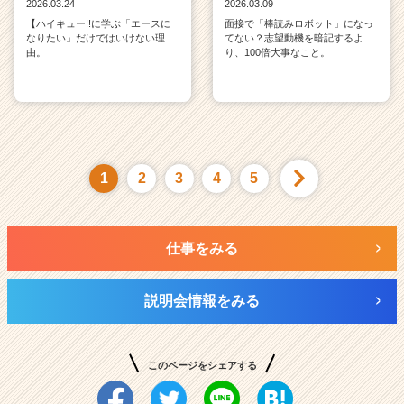
2026.03.24
2026.03.09
【ハイキュー!!に学ぶ「エースに
面接で「棒読みロボット」になっ
なりたい」だけではいけない理
てない？志望動機を暗記するよ
由。
り、100倍大事なこと。
1
2
3
4
5
仕事をみる
説明会情報をみる
このページをシェアする