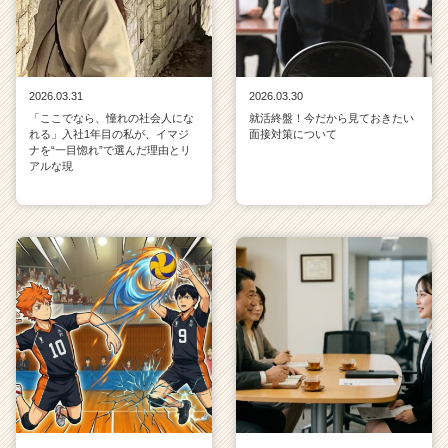
2026.03.31
2026.03.30
「ここでなら、憧れの社会人にな
就活終盤！今だから見ておきたい
れる」入社1年目の私が、イマジ
面接対策について
ナを“一目惚れ”で選んだ理由とリ
アルな現