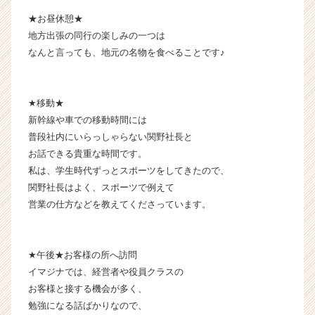
r
★お昼休憩★
C
地方出張の同行の楽しみの一つは
a
なんと言っても、地元の名物を食べることです♪
r
e
e
r）
★移動★
新幹線や車での移動時間には
普段社内にいらっしゃらない関野社長と
お話できる貴重な時間です。
私は、学生時代ずっとスポーツをしてきたので、
関野社長はよく、スポーツで例えて
営業の仕方などを教えてくださっています。
★午後★お客様の所へ訪問
イマジナでは、経営者や役員クラスの
お客様と接する機会が多く、
勉強になる話ばかりなので、