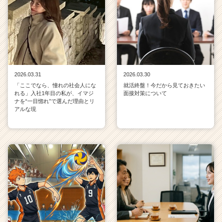
2026.03.31
2026.03.30
「ここでなら、憧れの社会人にな
就活終盤！今だから見ておきたい
れる」入社1年目の私が、イマジ
面接対策について
ナを“一目惚れ”で選んだ理由とリ
アルな現