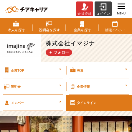
MENU
会員登録
ログイン
【イ
マ
ジ
求人を
探す
説明会を
探す
企業を
探す
就職
イベント
ナ
N
株式会社イマジナ
E
＋ フォロー
W
S】
体
>
>
企業TOP
募集
調
管
理
>
>
説明会
企業情報
っ
て
>
と
メンバー
タイムライン
っ
て
も
大