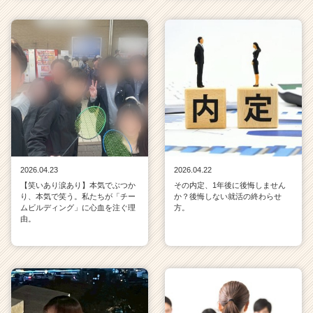
2026.04.23
2026.04.22
【笑いあり涙あり】本気でぶつか
その内定、1年後に後悔しません
り、本気で笑う。私たちが「チー
か？後悔しない就活の終わらせ
ムビルディング」に心血を注ぐ理
方。
由。