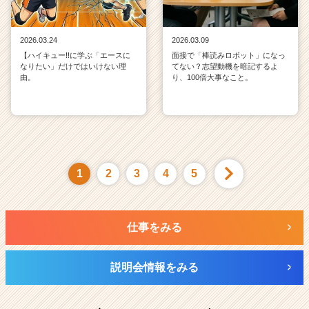
2026.03.24
2026.03.09
【ハイキュー!!に学ぶ「エースに
面接で「棒読みロボット」になっ
なりたい」だけではいけない理
てない？志望動機を暗記するよ
由。
り、100倍大事なこと。
1
2
3
4
5
仕事をみる
説明会情報をみる