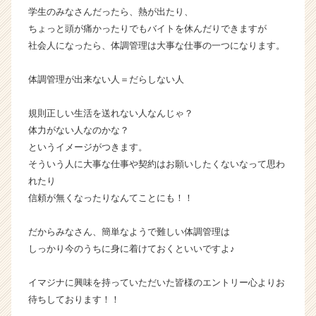
ャ
学生のみなさんだったら、熱が出たり、
リ
ちょっと頭が痛かったりでもバイトを休んだりできますが
ア
社会人になったら、体調管理は大事な仕事の一つになります。
（C
h
体調管理が出来ない人＝だらしない人
e
e
r
規則正しい生活を送れない人なんじゃ？
C
体力がない人なのかな？
a
というイメージがつきます。
r
そういう人に大事な仕事や契約はお願いしたくないなって思わ
e
れたり
e
信頼が無くなったりなんてことにも！！
r）
だからみなさん、簡単なようで難しい体調管理は
しっかり今のうちに身に着けておくといいですよ♪
イマジナに興味を持っていただいた皆様のエントリー心よりお
待ちしております！！