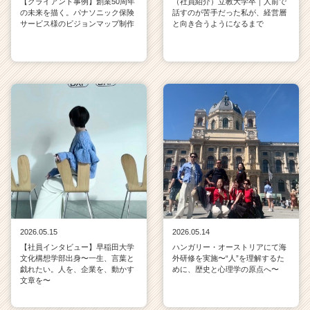
【クライアント事例】創業50周年
（社員紹介）立教大学卒｜人前で
の未来を描く。パナソニック保険
話すのが苦手だった私が、経営層
サービス様のビジョンマップ制作
と向き合うようになるまで
2026.05.15
2026.05.14
【社員インタビュー】早稲田大学
ハンガリー・オーストリアにて海
文化構想学部出身〜一生、言葉と
外研修を実施〜“人”を理解するた
戯れたい。人を、企業を、動かす
めに、歴史と心理学の原点へ〜
文章を〜