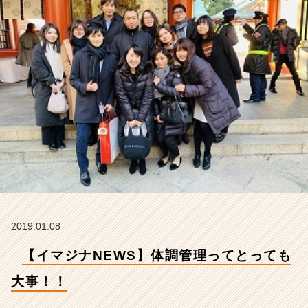
事！！
【株
式
会
社
イ
マ
ジ
ナ
の
タ
イ
ム
ラ
イ
ン】
2019.01.08
|
ベ
【イマジナNEWS】体調管理ってとっても
ン
チ
大事！！
ャ
ー・