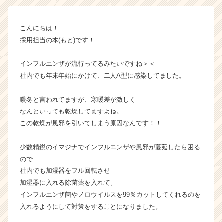
成
長
こんにちは！
企
採用担当の本(もと)です！
業
か
ら
インフルエンザが流行ってるみたいですね＞＜
ス
社内でも年末年始にかけて、二人A型に感染してました。
カ
ウ
暖冬と言われてますが、寒暖差が激しく
ト
なんといっても乾燥してますよね。
が
この乾燥が風邪を引いてしまう原因なんです！！
届
く
就
少数精鋭のイマジナでインフルエンザや風邪が蔓延したら困る
活
ので
サ
社内でも加湿器をフル回転させ
イ
加湿器に入れる除菌薬を入れて、
ト
インフルエンザ菌やノロウイルスを99％カットしてくれるのを
チ
入れるようにして対策をすることになりました。
ア
キ