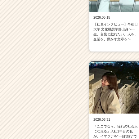
2026.05.15
【社員インタビュー】早稲田
大学 文化構想学部出身〜一
生、言葉と戯れたい。人を、
企業を、動かす文章を〜
2026.03.31
「ここでなら、憧れの社会人
になれる」入社1年目の私
が、イマジナを“一目惚れ”で