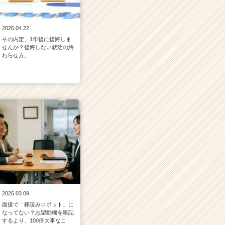
2026.04.22
その内定、1年後に後悔しま
せんか？後悔しない就活の終
わらせ方。
2026.03.09
面接で「棒読みロボット」に
なってない？志望動機を暗記
するより、100倍大事なこ