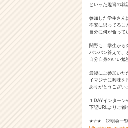
といった趣旨の就
ャ
リ
ア
参加した学生さん
（C
不安に思ってるこ
h
自分に何が合って
e
e
関野も、学生から
r
バンバン答えて、
C
自分自身のいい勉
a
r
e
最後にご参加いた
e
イマジナに興味を
r）
ありがとうござい
１DAYインター
下記URLよりご
★☆★ 説明会一
https://www.passi