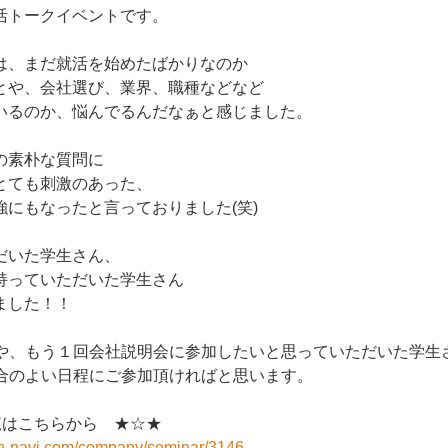
活トークイベントです。
は、まだ就活を始めたばかりなのか
とや、会社選び、業界、職種などなど
いるのか、悩んでるんだなぁと感じました。
の素朴な質問に
とても刺激のあった、
強にもなったと言っておりました(笑)
だいた学生さん、
持っていただいた学生さん
ました！！
ンや、もう１回会社説明会に参加したいと思っていただいた学生
都合のよい日程にご参加頂ければと思います。
覧はこちらから ★☆★
on-navi.com/company/seminar/3146