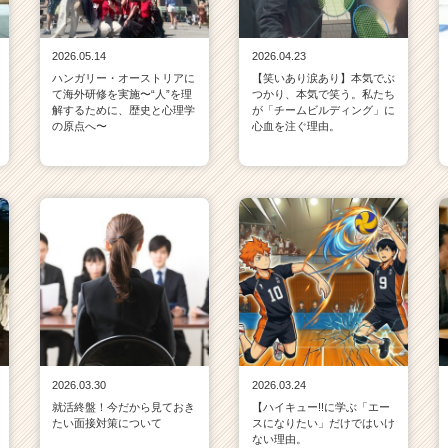
2026.05.14
2026.04.23
ハンガリー・オーストリアに
【笑いあり涙あり】本気でぶ
て海外研修を実施〜“人”を理
つかり、本気で笑う。私たち
解するために、歴史と心理学
が「チームビルディング」に
の原点へ〜
心血を注ぐ理由。
2026.03.30
2026.03.24
就活終盤！今だから見ておき
【ハイキュー!!に学ぶ「エー
たい面接対策について
スになりたい」だけではいけ
ない理由。