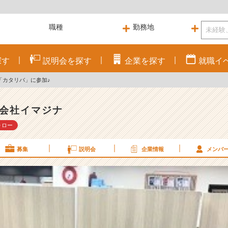
探す
説明会を
探す
企業を
探す
就職
イ
「カタリバ」に参加♪
会社イマジナ
ォロー
募集
説明会
企業情報
メンバ