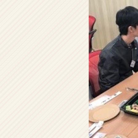
♪
【株
式
会
社
イ
マ
ジ
ナ
の
タ
イ
ム
ラ
イ
ン】
|
ベ
ン
チ
ャ