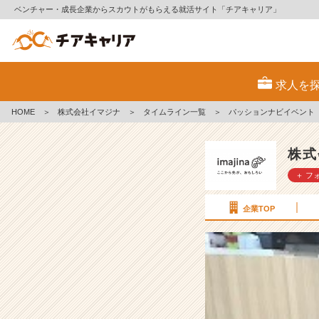
ベンチャー・成長企業からスカウトがもらえる就活サイト「チアキャリア」
パ
ッ
求人を
シ
ョ
HOME
＞
株式会社イマジナ
＞
タイムライン一覧
＞
パッションナビイベント
ン
ナ
ビ
株式
イ
＋ フ
ベ
ン
ト
企業TOP
「カ
タ
リ
バ」
に
参
加