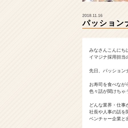
ー・
成
長
2018.11.16
企
パッション
業
か
ら
ス
カ
みなさんこんにち
ウ
イマジナ採用担当の
ト
が
先日、パッション
届
く
お寿司を食べなが
就
色々話が聞けちゃ
活
サ
イ
どんな業界・仕事
ト
社長や人事の話を
チ
ベンチャー企業と
ア
キ