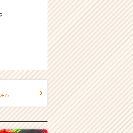
は
ORY』