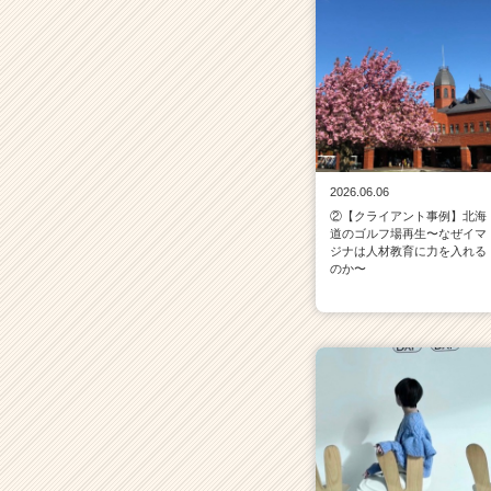
2026.06.06
②【クライアント事例】北海
道のゴルフ場再生〜なぜイマ
ジナは人材教育に力を入れる
のか〜