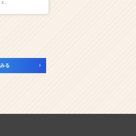
と。
みる