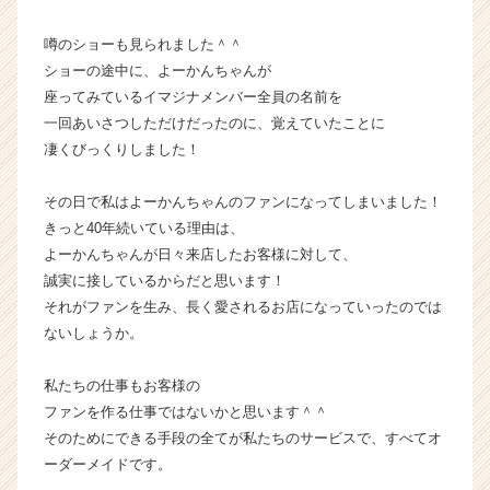
e
e
噂のショーも見られました＾＾
r
ショーの途中に、よーかんちゃんが
C
座ってみているイマジナメンバー全員の名前を
a
一回あいさつしただけだったのに、覚えていたことに
r
凄くびっくりしました！
e
e
r）
その日で私はよーかんちゃんのファンになってしまいました！
きっと40年続いている理由は、
よーかんちゃんが日々来店したお客様に対して、
誠実に接しているからだと思います！
それがファンを生み、長く愛されるお店になっていったのでは
ないしょうか。
私たちの仕事もお客様の
ファンを作る仕事ではないかと思います＾＾
そのためにできる手段の全てが私たちのサービスで、すべてオ
ーダーメイドです。