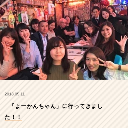
イ
マ
ジ
ナ
の
タ
イ
ム
ラ
イ
ン】
|
ベ
ン
チ
ャ
2018.05.11
ー・
成
「よーかんちゃん」に行ってきまし
長
企
た！！
業
か