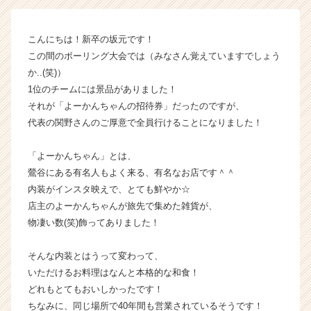
ら
ス
こんにちは！新卒の坂元です！
カ
この間のボーリング大会では（みなさん覚えていますでしょう
ウ
ト
か..(笑)）
が
1位のチームには景品がありました！
届
それが「よーかんちゃんの招待券」だったのですが、
く
代表の関野さんのご厚意で全員行けることになりました！
就
活
「よーかんちゃん」とは、
サ
鶯谷にある有名人もよく来る、有名なお店です＾＾
イ
ト
内装がインスタ映えで、とても鮮やか☆
チ
店主のよーかんちゃんが旅先で集めた雑貨が、
ア
物凄い数(笑)飾ってありました！
キ
ャ
そんな内装とはうって変わって、
リ
いただけるお料理はなんと本格的な和食！
ア
どれもとてもおいしかったです！
（C
h
ちなみに、同じ場所で40年間も営業されているそうです！