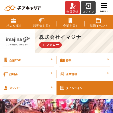
MENU
会員登録
ログイン
「よ
ー
か
求人を
探す
説明会を
探す
企業を
探す
就職
イベント
ん
ち
株式会社イマジナ
ゃ
＋ フォロー
ん」
に
行
>
>
企業TOP
募集
っ
て
き
>
>
説明会
企業情報
ま
し
>
た！！
メンバー
タイムライン
【株
式
会
社