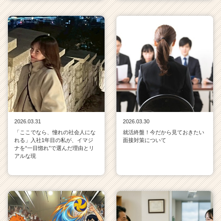
2026.03.31
2026.03.30
「ここでなら、憧れの社会人にな
就活終盤！今だから見ておきたい
れる」入社1年目の私が、イマジ
面接対策について
ナを“一目惚れ”で選んだ理由とリ
アルな現