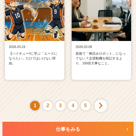
2026.03.24
2026.03.09
【ハイキュー!!に学ぶ「エースに
面接で「棒読みロボット」になっ
なりたい」だけではいけない理
てない？志望動機を暗記するよ
由。
り、100倍大事なこと。
1
2
3
4
5
仕事をみる