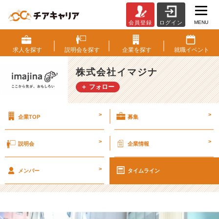
MENU
会員登録
ログイン
あ
っ
と
求人を
探す
説明会を
探す
企業を
探す
就職
イベント
い
う
株式会社イマジナ
間！！！
＋ フォロー
【株
式
会
>
>
企業TOP
募集
社
イ
マ
>
>
説明会
企業情報
ジ
ナ
>
の
メンバー
タイムライン
タ
イ
ム
ラ