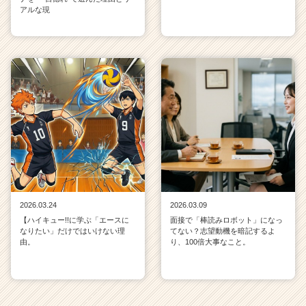
アルな現
2026.03.24
2026.03.09
【ハイキュー!!に学ぶ「エースに
面接で「棒読みロボット」になっ
なりたい」だけではいけない理
てない？志望動機を暗記するよ
由。
り、100倍大事なこと。