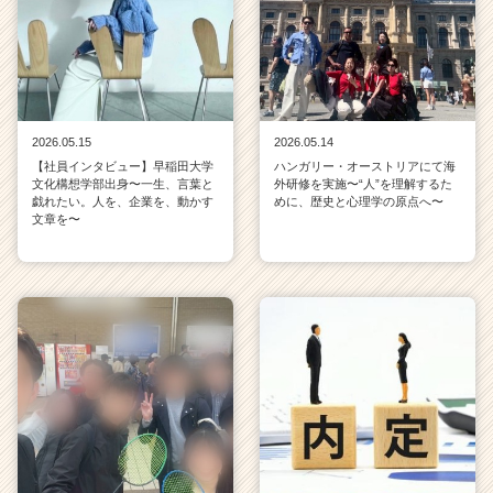
2026.05.15
2026.05.14
【社員インタビュー】早稲田大学
ハンガリー・オーストリアにて海
文化構想学部出身〜一生、言葉と
外研修を実施〜“人”を理解するた
戯れたい。人を、企業を、動かす
めに、歴史と心理学の原点へ〜
文章を〜