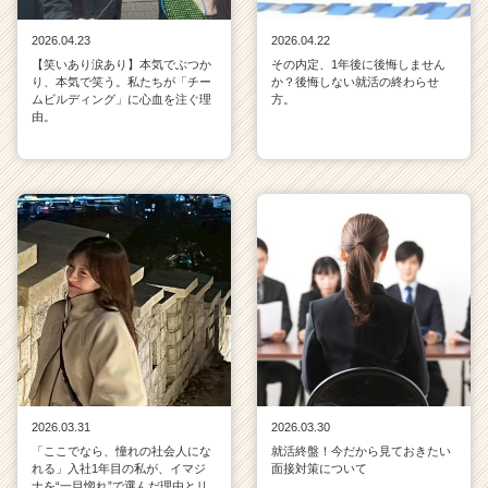
2026.04.23
2026.04.22
【笑いあり涙あり】本気でぶつか
その内定、1年後に後悔しません
り、本気で笑う。私たちが「チー
か？後悔しない就活の終わらせ
ムビルディング」に心血を注ぐ理
方。
由。
2026.03.31
2026.03.30
「ここでなら、憧れの社会人にな
就活終盤！今だから見ておきたい
れる」入社1年目の私が、イマジ
面接対策について
ナを“一目惚れ”で選んだ理由とリ