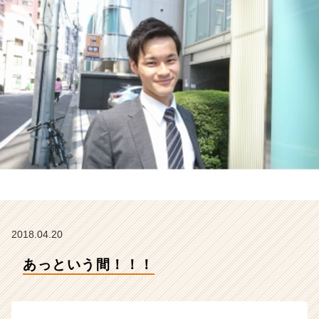
イ
ン】
|
ベ
ン
チ
ャ
ー・
成
長
企
業
か
ら
ス
カ
2018.04.20
ウ
ト
あっという間！！！
が
届
く
就