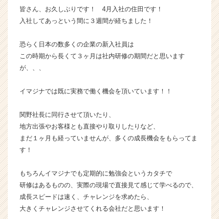
皆さん、お久しぶりです！ 4月入社の住田です！
活
サ
入社してあっという間に３週間が経ちました！
イ
ト
恐らく日本の数多くの企業の新入社員は
チ
この時期から長くて３ヶ月は社内研修の期間だと思います
ア
が、、、
キ
ャ
イマジナでは既に実務で働く機会を頂いています！！
リ
ア
（C
関野社長に同行させて頂いたり、
h
地方出張やお客様とも直接やり取りしたりなど、
e
まだ１ヶ月も経っていませんが、多くの成長機会をもらってま
e
す！
r
C
もちろんイマジナでも定期的に勉強会というカタチで
a
r
研修はあるものの、実際の現場で直接見て感じて学べるので、
e
成長スピードは速く、チャレンジを求めたら、
e
大きくチャレンジさせてくれる会社だと思います！
r）