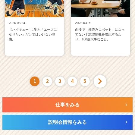
2026.03.24
2026.03.09
【ハイキュー!!に学ぶ「エースに
面接で「棒読みロボット」になっ
なりたい」だけではいけない理
てない？志望動機を暗記するよ
由。
り、100倍大事なこと。
1
2
3
4
5
仕事をみる
説明会情報をみる