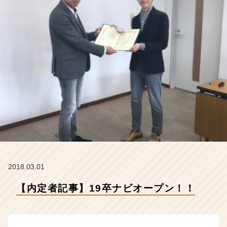
マ
ジ
ナ
の
タ
イ
ム
ラ
イ
ン】
|
ベ
ン
チ
ャ
ー・
2018.03.01
成
長
【内定者記事】19卒ナビオープン！！
企
業
か
ら