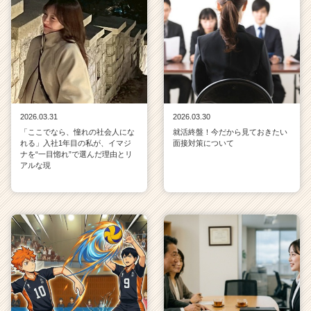
2026.03.31
2026.03.30
「ここでなら、憧れの社会人にな
就活終盤！今だから見ておきたい
れる」入社1年目の私が、イマジ
面接対策について
ナを“一目惚れ”で選んだ理由とリ
アルな現