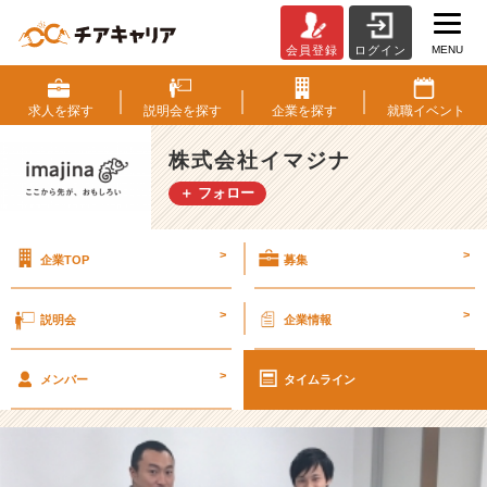
MENU
会員登録
ログイン
【内
定
者
求人を
探す
説明会を
探す
企業を
探す
就職
イベント
記
事】
株式会社イマジナ
1
＋ フォロー
9
卒
ナ
>
>
企業TOP
募集
ビ
オ
ー
>
>
説明会
企業情報
プ
ン！！
>
【株
メンバー
タイムライン
式
会
社
イ