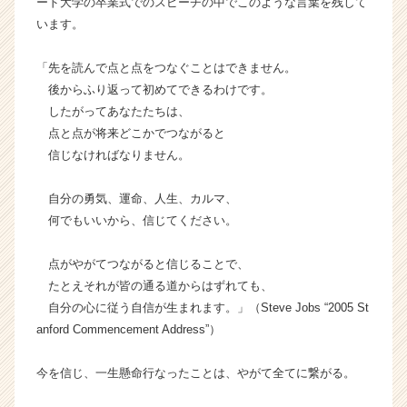
ード大学の卒業式でのスピーチの中でこのような言葉を残して
e
います。
r
C
「先を読んで点と点をつなぐことはできません。
a
r
後からふり返って初めてできるわけです。
e
したがってあなたたちは、
e
点と点が将来どこかでつながると
r）
信じなければなりません。
自分の勇気、運命、人生、カルマ、
何でもいいから、信じてください。
点がやがてつながると信じることで、
たとえそれが皆の通る道からはずれても、
自分の心に従う自信が生まれます。」（Steve Jobs “2005 St
anford Commencement Address”）
今を信じ、一生懸命行なったことは、やがて全てに繋がる。