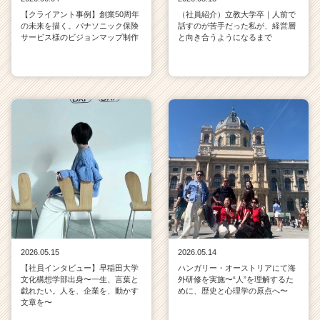
【クライアント事例】創業50周年
（社員紹介）立教大学卒｜人前で
の未来を描く。パナソニック保険
話すのが苦手だった私が、経営層
サービス様のビジョンマップ制作
と向き合うようになるまで
2026.05.15
2026.05.14
【社員インタビュー】早稲田大学
ハンガリー・オーストリアにて海
文化構想学部出身〜一生、言葉と
外研修を実施〜“人”を理解するた
戯れたい。人を、企業を、動かす
めに、歴史と心理学の原点へ〜
文章を〜