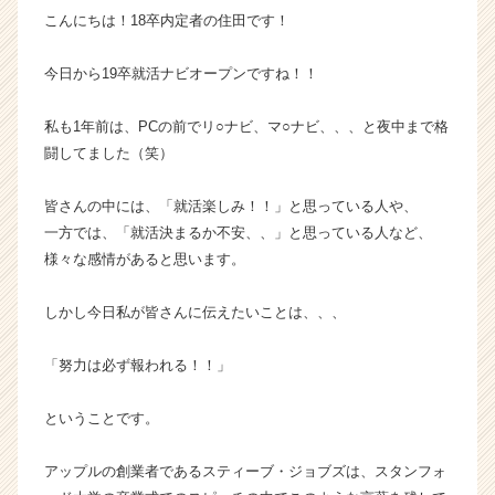
こんにちは！18卒内定者の住田です！
ス
カ
ウ
今日から19卒就活ナビオープンですね！！
ト
が
私も1年前は、PCの前でリ○ナビ、マ○ナビ、、、と夜中まで格
届
闘してました（笑）
く
就
皆さんの中には、「就活楽しみ！！」と思っている人や、
活
サ
一方では、「就活決まるか不安、、」と思っている人など、
イ
様々な感情があると思います。
ト
チ
しかし今日私が皆さんに伝えたいことは、、、
ア
キ
「努力は必ず報われる！！」
ャ
リ
ア
ということです。
（C
h
アップルの創業者であるスティーブ・ジョブズは、スタンフォ
e