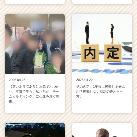
2026.04.23
2026.04.22
【笑いあり涙あり】本気でぶつか
その内定、1年後に後悔しません
り、本気で笑う。私たちが「チー
か？後悔しない就活の終わらせ
ムビルディング」に心血を注ぐ理
方。
由。