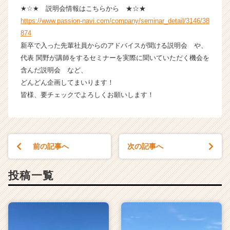
チ
★☆★ 説明会情報はこちらから ★☆★
ア
https://www.passion-navi.com/company/seminar_detail/3146/38
キ
874
ャ
新卒で入った先輩社員からのアドバイスが聞ける説明会 や、
リ
代表 関野が講師をするセミナーを実際に聞いていただく機会を
ア
含んだ説明会 など、
（C
h
どんどん企画してまいります！
e
皆様、要チェックでよろしくお願いします！
e
r
C
a
前の記事へ
次の記事へ
r
e
e
投稿一覧
r）