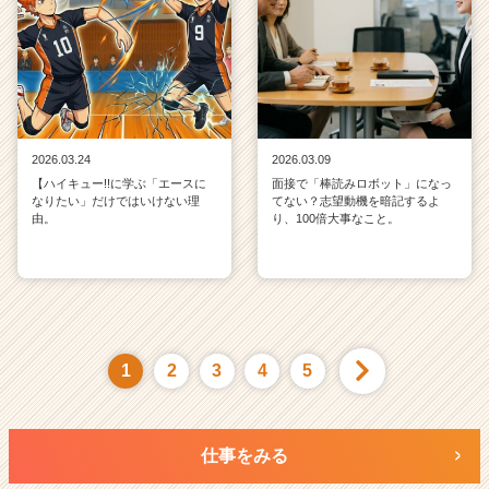
2026.03.24
2026.03.09
【ハイキュー!!に学ぶ「エースに
面接で「棒読みロボット」になっ
なりたい」だけではいけない理
てない？志望動機を暗記するよ
由。
り、100倍大事なこと。
1
2
3
4
5
仕事をみる