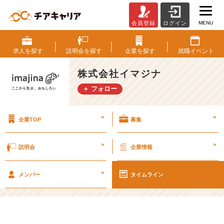
MENU
会員登録
ログイン
本
日！
東
求人を
探す
説明会を
探す
企業を
探す
就職
イベント
京
セ
株式会社イマジナ
ミ
＋ フォロー
ナ
ー
参
>
>
企業TOP
募集
加
が
で
>
>
説明会
企業情報
き
る、
>
会
メンバー
タイムライン
社
説
明
会