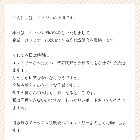
チ
ャ
こんにちは、イマジナの小川です。
ー・
成
長
本日は、イマジナ初の試みといたしまして、
企
企業向けセミナーに参加できる会社説明会を実施します！
業
か
そして本日は特別に！
ら
エントリーされた方へ、代表関野が会社説明をさせていただき
ス
ます！！
カ
なかなかレアな会になりそうですが、
ウ
ト
今後も増えていきそうな予感です。。
が
学生の皆さんの反応も、気になるところです。
届
私は同席できないのですが、しっかりレポートさせていただき
く
ますね。
就
活
引き続きチェック＆説明会へのエントリーよろしくお願いしま
サ
す！
イ
ト