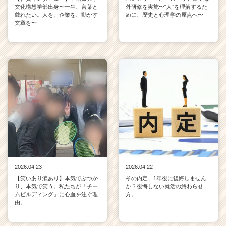
文化構想学部出身〜一生、言葉と
外研修を実施〜“人”を理解するた
戯れたい。人を、企業を、動かす
めに、歴史と心理学の原点へ〜
文章を〜
2026.04.23
2026.04.22
【笑いあり涙あり】本気でぶつか
その内定、1年後に後悔しません
り、本気で笑う。私たちが「チー
か？後悔しない就活の終わらせ
ムビルディング」に心血を注ぐ理
方。
由。