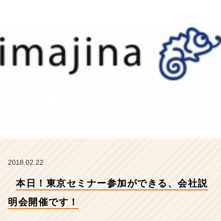
開
催
で
す！
【株
式
会
社
イ
マ
ジ
ナ
の
タ
イ
ム
2018.02.22
ラ
イ
本日！東京セミナー参加ができる、会社説
ン】
|
明会開催です！
ベ
ン