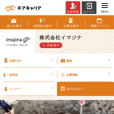
MENU
会員登録
ログイン
出
張
中
求人を
探す
説明会を
探す
企業を
探す
就職
イベント
の
想
株式会社イマジナ
定
＋ フォロー
外
の
出
>
>
企業TOP
募集
来
事
＾
>
>
説明会
企業情報
＾
～
>
砂
メンバー
タイムライン
風
呂
編
～