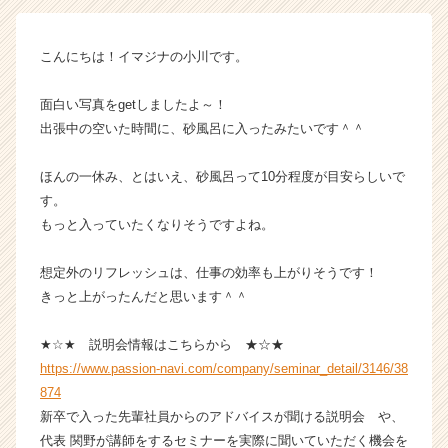
長
企
こんにちは！イマジナの小川です。
業
か
ら
面白い写真をgetしましたよ～！
ス
出張中の空いた時間に、砂風呂に入ったみたいです＾＾
カ
ウ
ほんの一休み、とはいえ、砂風呂って10分程度が目安らしいで
ト
す。
が
もっと入っていたくなりそうですよね。
届
く
就
想定外のリフレッシュは、仕事の効率も上がりそうです！
活
きっと上がったんだと思います＾＾
サ
イ
★☆★ 説明会情報はこちらから ★☆★
ト
https://www.passion-navi.com/company/seminar_detail/3146/38
チ
874
ア
新卒で入った先輩社員からのアドバイスが聞ける説明会 や、
キ
ャ
代表 関野が講師をするセミナーを実際に聞いていただく機会を