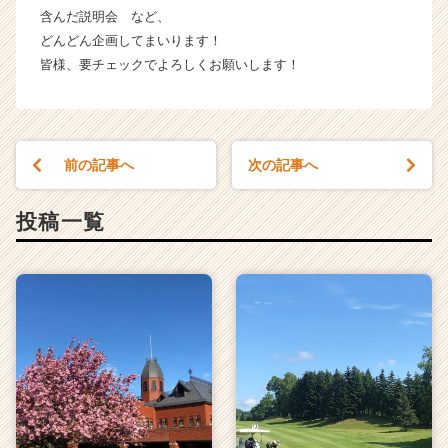
リ
含んだ説明会 など、
ア
どんどん企画してまいります！
（C
皆様、要チェックでよろしくお願いします！
h
e
e
r
C
前の記事へ
次の記事へ
a
r
投稿一覧
e
e
r）