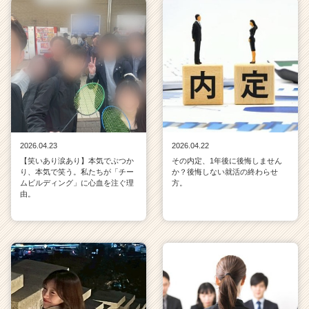
2026.04.23
2026.04.22
【笑いあり涙あり】本気でぶつか
その内定、1年後に後悔しません
り、本気で笑う。私たちが「チー
か？後悔しない就活の終わらせ
ムビルディング」に心血を注ぐ理
方。
由。