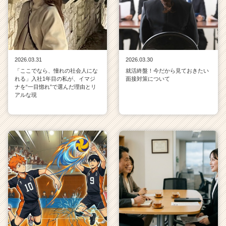
2026.03.31
2026.03.30
「ここでなら、憧れの社会人にな
就活終盤！今だから見ておきたい
れる」入社1年目の私が、イマジ
面接対策について
ナを“一目惚れ”で選んだ理由とリ
アルな現