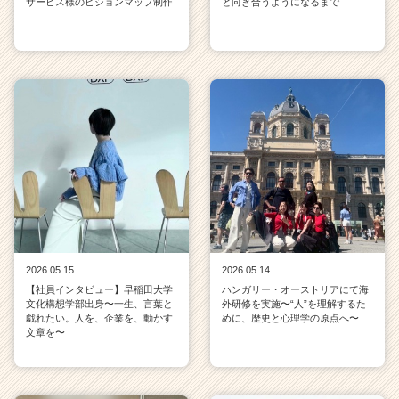
サービス様のビジョンマップ制作
と向き合うようになるまで
2026.05.15
2026.05.14
【社員インタビュー】早稲田大学
ハンガリー・オーストリアにて海
文化構想学部出身〜一生、言葉と
外研修を実施〜“人”を理解するた
戯れたい。人を、企業を、動かす
めに、歴史と心理学の原点へ〜
文章を〜