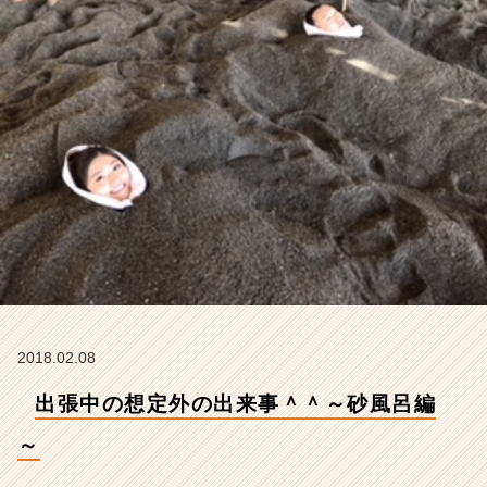
【株
式
会
社
イ
マ
ジ
ナ
の
タ
イ
ム
ラ
イ
ン】
|
2018.02.08
ベ
ン
出張中の想定外の出来事＾＾～砂風呂編
チ
ャ
～
ー・
成