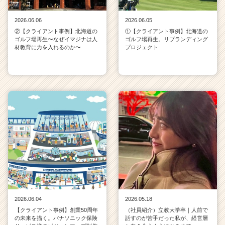
2026.06.06
2026.06.05
②【クライアント事例】北海道の
①【クライアント事例】北海道の
ゴルフ場再生〜なぜイマジナは人
ゴルフ場再生。リブランディング
材教育に力を入れるのか〜
プロジェクト
2026.06.04
2026.05.18
【クライアント事例】創業50周年
（社員紹介）立教大学卒｜人前で
の未来を描く。パナソニック保険
話すのが苦手だった私が、経営層