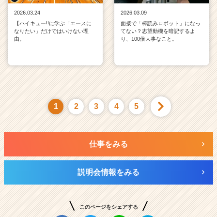
2026.03.24
2026.03.09
【ハイキュー!!に学ぶ「エースに
面接で「棒読みロボット」になっ
なりたい」だけではいけない理
てない？志望動機を暗記するよ
由。
り、100倍大事なこと。
1
2
3
4
5
仕事をみる
説明会情報をみる
このページをシェアする