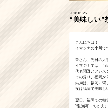
ウ
ト
が
2018.01.26
届
“美味しい
く
就
活
サ
イ
こんにちは！
ト
イマジナの小川で
チ
ア
皆さん、先日の大
キ
イマジナでは、当
ャ
代表関野とアシス
リ
その帰り、福岡か
ア
（C
結局は、福岡に留
h
夜は福岡で美味し
e
e
翌日、福岡での朝
r
“稚加榮”（ちか
C