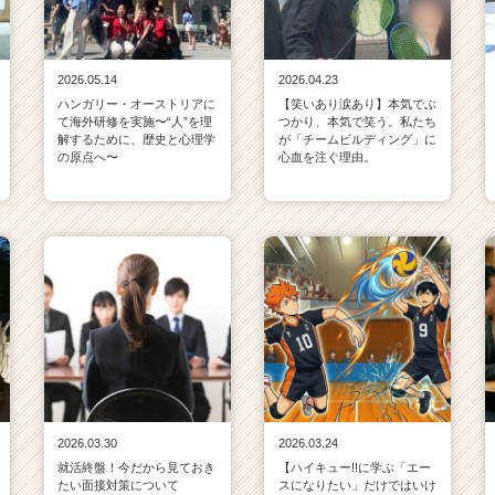
2026.05.14
2026.04.23
ハンガリー・オーストリアに
【笑いあり涙あり】本気でぶ
て海外研修を実施〜“人”を理
つかり、本気で笑う。私たち
解するために、歴史と心理学
が「チームビルディング」に
の原点へ〜
心血を注ぐ理由。
2026.03.30
2026.03.24
就活終盤！今だから見ておき
【ハイキュー!!に学ぶ「エー
たい面接対策について
スになりたい」だけではいけ