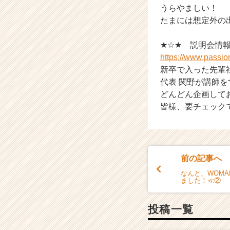
うらやましい！
a
たまには想定外の
r
e
e
★☆★ 説明会情
r）
https://www.passi
新卒で入った先輩
代表 関野が講師
どんどん企画して
皆様、要チェック
前の記事へ
なんと、WOMA
ました！≪②
投稿一覧