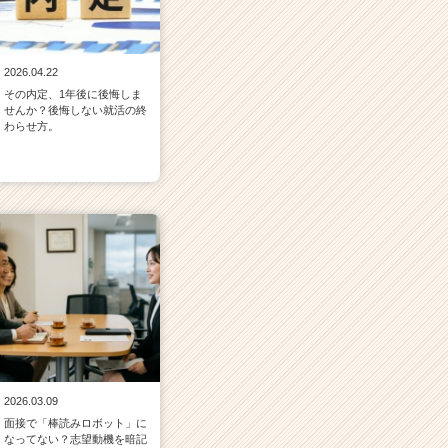
2026.04.22
その内定、1年後に後悔しま
せんか？後悔しない就活の終
わらせ方。
2026.03.09
面接で「棒読みロボット」に
なってない？志望動機を暗記