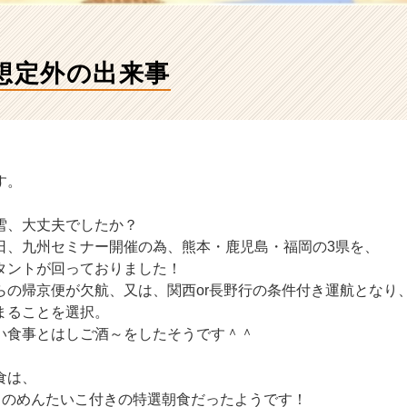
”想定外の出来事
す。
雪、大丈夫でしたか？
日、九州セミナー開催の為、熊本・鹿児島・福岡の3県を、
タントが回っておりました！
らの帰京便が欠航、又は、関西or長野行の条件付き運航となり
まることを選択。
い食事とはしご酒～をしたそうです＾＾
食は、
え）のめんたいこ付きの特選朝食だったようです！