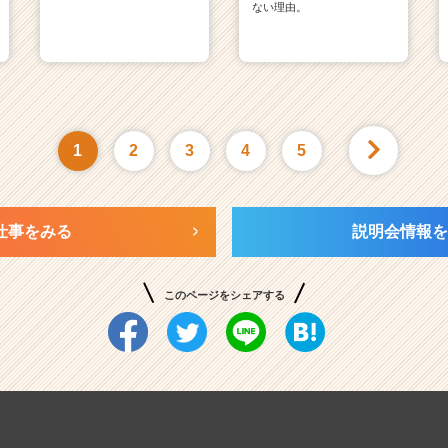
ない理由。
1
2
3
4
5
仕事をみる
説明会情報を
このページをシェアする