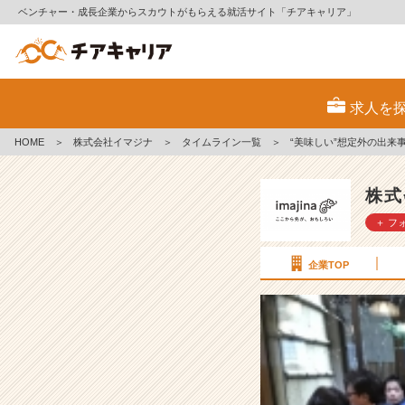
ベンチャー・成長企業からスカウトがもらえる就活サイト「チアキャリア」
“美
味
求人を
し
い”想
HOME
＞
株式会社イマジナ
＞
タイムライン一覧
＞
“美味しい”想定外の出来
定
外
の
株式
出
＋ フ
来
事
【株
企業TOP
式
会
社
イ
マ
ジ
ナ