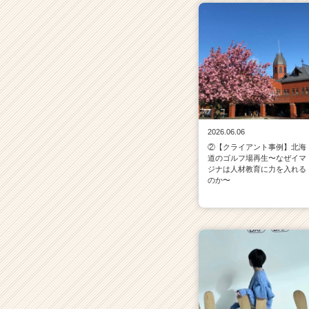
2026.06.06
②【クライアント事例】北海
道のゴルフ場再生〜なぜイマ
ジナは人材教育に力を入れる
のか〜