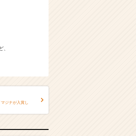
ど、
にイマジナが入賞し