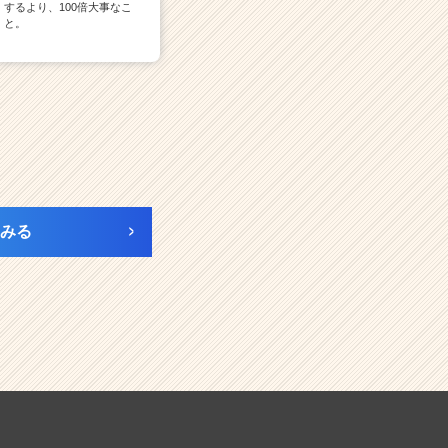
するより、100倍大事なこ
と。
みる