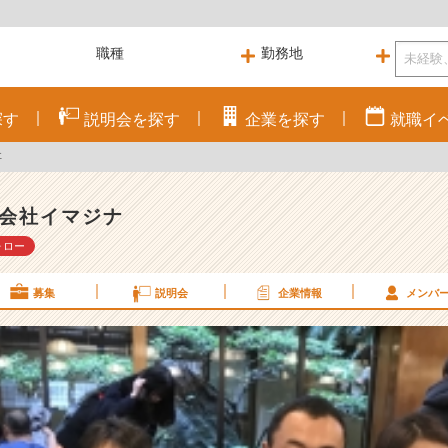
探す
説明会を
探す
企業を
探す
就職
イ
事
会社イマジナ
ォロー
募集
説明会
企業情報
メンバ