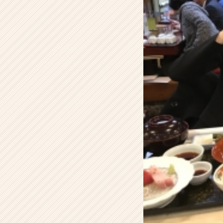
の
タ
イ
ム
ラ
イ
ン】
|
ベ
ン
チ
ャ
ー・
成
長
企
業
か
ら
ス
カ