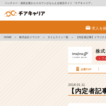
ベンチャー・成長企業からスカウトがもらえる就活サイト「チアキャリア」
【内
定
求人を
者
記
HOME
＞
株式会社イマジナ
＞
タイムライン一覧
＞
【内定者記事】イマジナ
事】
イ
マ
株式
ジ
＋ フ
ナ
と
の
企業TOP
出
会
い
2018.01.11
【株
【内定者記
式
会
社