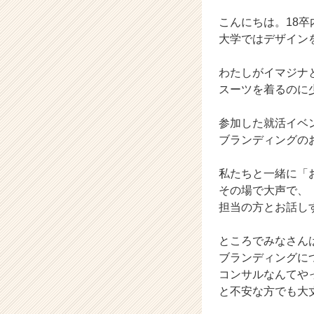
イ
こんにちは。18
マ
ジ
大学ではデザインを
ナ
の
わたしがイマジナ
タ
スーツを着るのに
イ
ム
参加した就活イベ
ラ
ブランディングの
イ
ン】
|
私たちと一緒に「
ベ
その場で大声で、
ン
担当の方とお話し
チ
ャ
ところでみなさん
ー・
ブランディングに
成
長
コンサルなんてや
企
と不安な方でも大
業