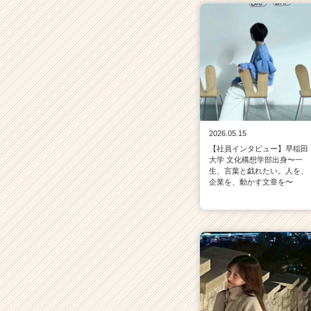
2026.05.15
【社員インタビュー】早稲田
大学 文化構想学部出身〜一
生、言葉と戯れたい。人を、
企業を、動かす文章を〜