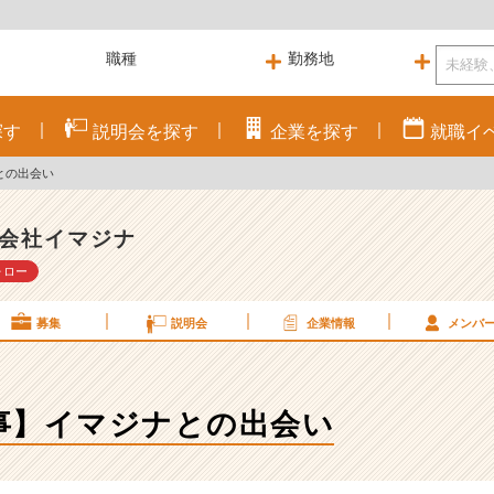
探す
説明会を
探す
企業を
探す
就職
イ
との出会い
会社イマジナ
ォロー
募集
説明会
企業情報
メンバ
事】イマジナとの出会い