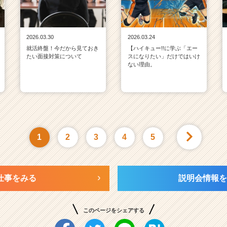
2026.03.30
2026.03.24
就活終盤！今だから見ておき
【ハイキュー!!に学ぶ「エー
たい面接対策について
スになりたい」だけではいけ
ない理由。
1
2
3
4
5
仕事をみる
説明会情報を
このページをシェアする