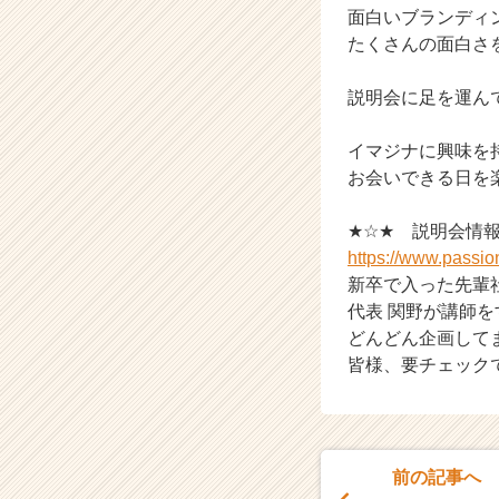
か
面白いブランディ
ら
たくさんの面白さ
ス
カ
説明会に足を運ん
ウ
ト
が
イマジナに興味を
届
お会いできる日を
く
就
★☆★ 説明会情
活
https://www.passi
サ
新卒で入った先輩
イ
ト
代表 関野が講師
チ
どんどん企画して
ア
皆様、要チェック
キ
ャ
リ
ア
（C
前の記事へ
h