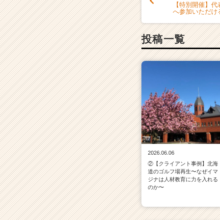
【特別開催】代
e
へ参加いただけ
e
r
投稿一覧
C
a
r
e
e
r）
2026.06.06
②【クライアント事例】北海
道のゴルフ場再生〜なぜイマ
ジナは人材教育に力を入れる
のか〜