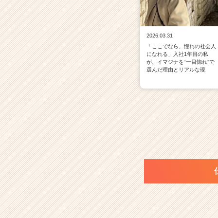
2026.03.31
「ここでなら、憧れの社会人
になれる」入社1年目の私
が、イマジナを“一目惚れ”で
選んだ理由とリアルな現