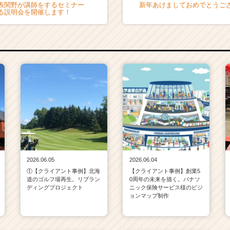
表関野が講師をするセミナー
新年あけましておめでとうご
る説明会を開催します！
2026.06.05
2026.06.04
①【クライアント事例】北海
【クライアント事例】創業5
道のゴルフ場再生。リブラン
0周年の未来を描く。パナソ
ディングプロジェクト
ニック保険サービス様のビジ
ョンマップ制作