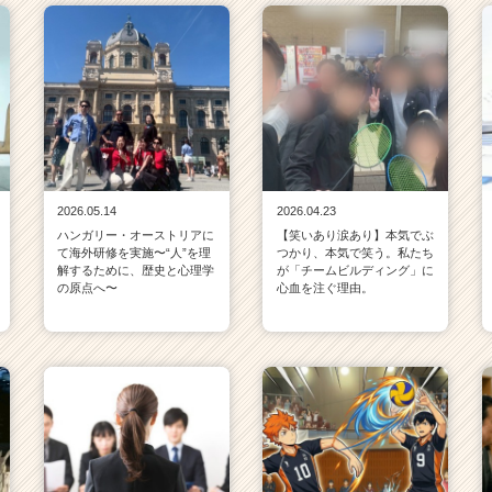
2026.05.14
2026.04.23
ハンガリー・オーストリアに
【笑いあり涙あり】本気でぶ
て海外研修を実施〜“人”を理
つかり、本気で笑う。私たち
解するために、歴史と心理学
が「チームビルディング」に
の原点へ〜
心血を注ぐ理由。