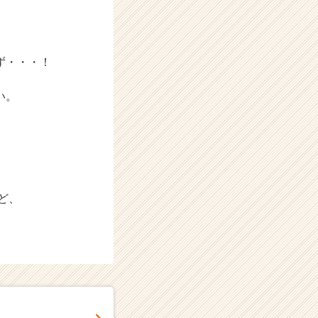
、
ず・・・！
い。
ど、