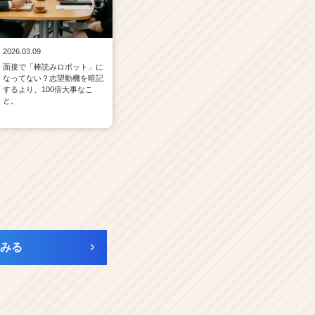
2026.03.09
面接で「棒読みロボット」に
なってない？志望動機を暗記
するより、100倍大事なこ
と。
みる