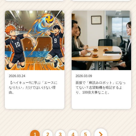
2026.03.24
2026.03.09
【ハイキュー!!に学ぶ「エースに
面接で「棒読みロボット」になっ
なりたい」だけではいけない理
てない？志望動機を暗記するよ
由。
り、100倍大事なこと。
1
2
3
4
5