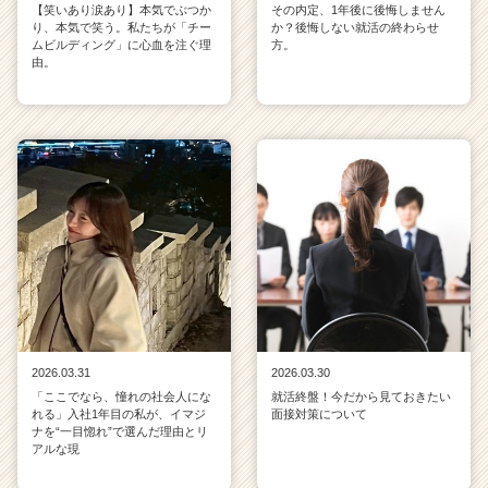
【笑いあり涙あり】本気でぶつか
その内定、1年後に後悔しません
り、本気で笑う。私たちが「チー
か？後悔しない就活の終わらせ
ムビルディング」に心血を注ぐ理
方。
由。
2026.03.31
2026.03.30
「ここでなら、憧れの社会人にな
就活終盤！今だから見ておきたい
れる」入社1年目の私が、イマジ
面接対策について
ナを“一目惚れ”で選んだ理由とリ
アルな現