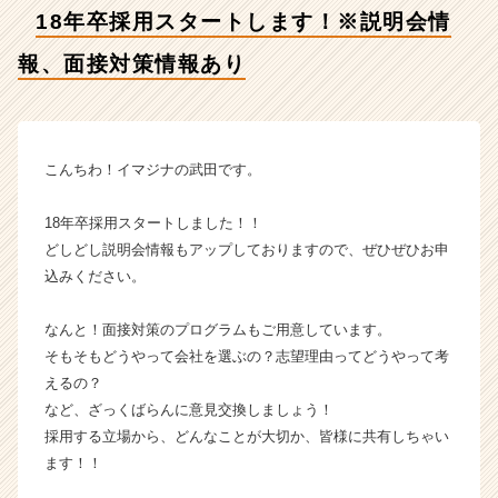
面
18年卒採用スタートします！※説明会情
接
対
報、面接対策情報あり
策
情
報
あ
り
こんちわ！イマジナの武田です。
【株
式
18年卒採用スタートしました！！
会
どしどし説明会情報もアップしておりますので、ぜひぜひお申
社
込みください。
イ
マ
なんと！面接対策のプログラムもご用意しています。
ジ
ナ
そもそもどうやって会社を選ぶの？志望理由ってどうやって考
の
えるの？
タ
など、ざっくばらんに意見交換しましょう！
イ
採用する立場から、どんなことが大切か、皆様に共有しちゃい
ム
ます！！
ラ
イ