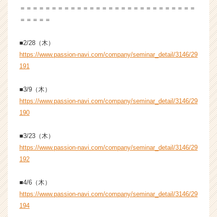
＝＝＝＝＝＝＝＝＝＝＝＝＝＝＝＝＝＝＝＝＝＝＝＝＝＝＝＝
ン】
|
＝＝＝＝＝
ベ
ン
■2/28（木）
チ
https://www.passion-navi.com/company/seminar_detail/3146/29
ャ
191
ー・
成
■3/9（木）
長
企
https://www.passion-navi.com/company/seminar_detail/3146/29
業
190
か
ら
■3/23（木）
ス
https://www.passion-navi.com/company/seminar_detail/3146/29
カ
192
ウ
ト
が
■4/6（木）
届
https://www.passion-navi.com/company/seminar_detail/3146/29
く
194
就