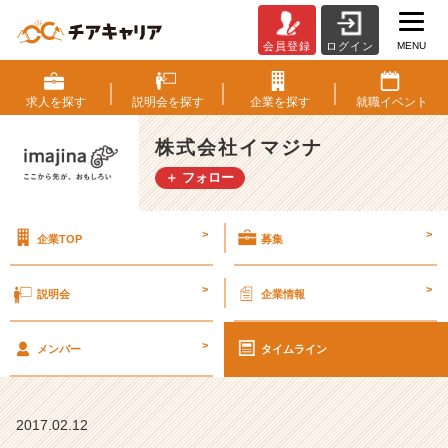
MENU
会員登録
ログイン
1
8
年
求人を
探す
説明会を
探す
企業を
探す
就職
イベント
卒
採
株式会社イマジナ
用
＋ フォロー
ス
タ
ー
>
>
企業TOP
募集
ト
し
ま
>
>
説明会
企業情報
す！
※
>
説
メンバー
タイムライン
明
会
情
2017.02.12
報、