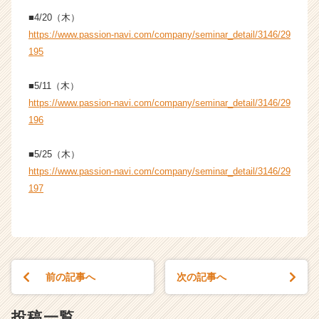
活
■4/20（木）
サ
https://www.passion-navi.com/company/seminar_detail/3146/29
イ
195
ト
チ
ア
■5/11（木）
キ
https://www.passion-navi.com/company/seminar_detail/3146/29
ャ
196
リ
ア
■5/25（木）
（C
https://www.passion-navi.com/company/seminar_detail/3146/29
h
e
197
e
r
C
a
r
前の記事へ
次の記事へ
e
e
r）
投稿一覧