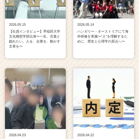
2026.05.15
2026.05.14
【社員インタビュー】早稲田大学
ハンガリー・オーストリアにて海
文化構想学部出身〜一生、言葉と
外研修を実施〜“人”を理解するた
戯れたい。人を、企業を、動かす
めに、歴史と心理学の原点へ〜
文章を〜
2026.04.23
2026.04.22