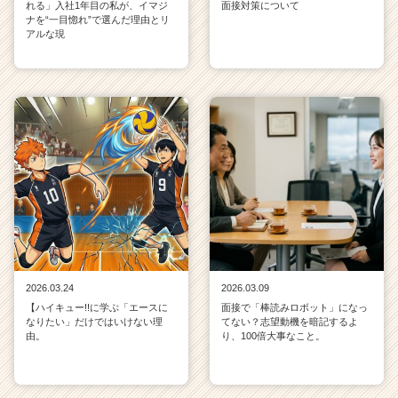
れる」入社1年目の私が、イマジ
面接対策について
ナを“一目惚れ”で選んだ理由とリ
アルな現
2026.03.24
2026.03.09
【ハイキュー!!に学ぶ「エースに
面接で「棒読みロボット」になっ
なりたい」だけではいけない理
てない？志望動機を暗記するよ
由。
り、100倍大事なこと。