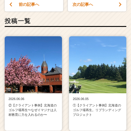
a
前の記事へ
次の記事へ
r
e
投稿一覧
e
r）
2026.06.06
2026.06.05
②【クライアント事例】北海道の
①【クライアント事例】北海道の
ゴルフ場再生〜なぜイマジナは人
ゴルフ場再生。リブランディング
材教育に力を入れるのか〜
プロジェクト