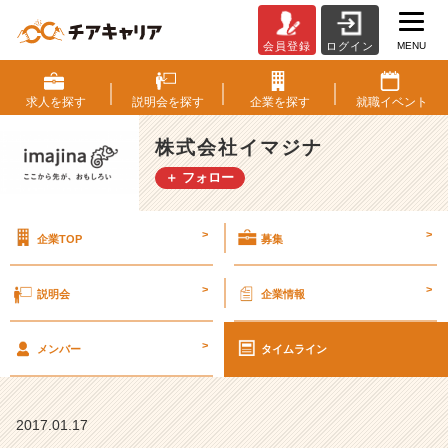
MENU
会員登録
ログイン
カ
タ
チ
求人を
探す
説明会を
探す
企業を
探す
就職
イベント
に
す
株式会社イマジナ
る
＋ フォロー
っ
て
難
>
>
企業TOP
募集
し
い…！！！
【株
>
>
説明会
企業情報
式
会
>
社
メンバー
タイムライン
イ
マ
ジ
2017.01.17
ナ