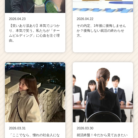
2026.04.23
2026.04.22
【笑いあり涙あり】本気でぶつか
その内定、1年後に後悔しません
り、本気で笑う。私たちが「チー
か？後悔しない就活の終わらせ
ムビルディング」に心血を注ぐ理
方。
由。
2026.03.31
2026.03.30
「ここでなら、憧れの社会人にな
就活終盤！今だから見ておきたい