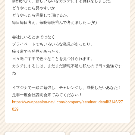
前例がなく、新しいものをカタチにする挑戦をしました。
ト
どうやったら見やすいか、
が
どうやったら満足して頂けるか、
届
毎日毎日考え、毎晩毎晩呑んで考えました…(笑)
く
就
会社にいるときではなく、
活
サ
プライベートでもいろいろな発見があったり、
イ
帰り道でも発見があったり、
ト
日々過ごす中で色々なことを見つけられます。
チ
カタチにするには、まだまだ情報不足な私なので日々勉強です
ア
ね
キ
ャ
イマジナで一緒に勉強し、チャレンジし、成長したいあなた！
リ
ア
是非一度会社説明会来てみてください！
（C
https://www.passion-navi.com/company/seminar_detail/3146/27
h
829
e
e
r
C