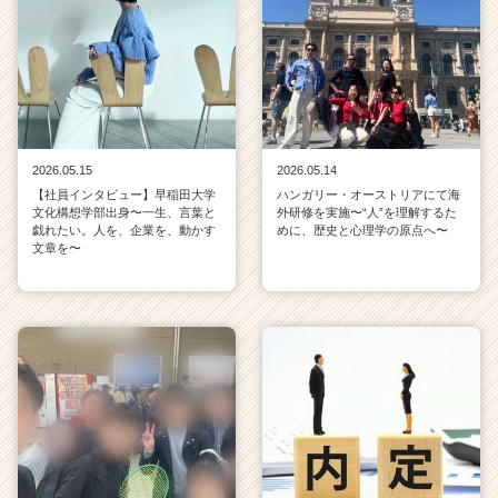
2026.05.15
2026.05.14
【社員インタビュー】早稲田大学
ハンガリー・オーストリアにて海
文化構想学部出身〜一生、言葉と
外研修を実施〜“人”を理解するた
戯れたい。人を、企業を、動かす
めに、歴史と心理学の原点へ〜
文章を〜