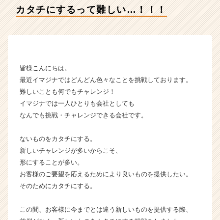
の
カタチにするって難しい…！！！
タ
イ
ム
ラ
イ
ン】
皆様こんにちは。
|
最近イマジナではどんどん色々なことを挑戦しております。
ベ
難しいことも何でもチャレンジ！
ン
イマジナでは一人ひとりも会社としても
チ
なんでも挑戦・チャレンジできる会社です。
ャ
ー・
成
ないものをカタチにする。
長
新しいチャレンジが多いからこそ、
企
形にすることが多い。
業
お客様のご要望を応えるためにより良いものを提供したい。
か
そのためにカタチにする。
ら
ス
カ
この間、お客様に今までとは違う新しいものを提供する際、
ウ