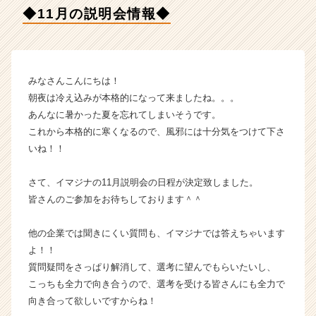
の
◆11月の説明会情報◆
タ
イ
ム
ラ
イ
みなさんこんにちは！
ン】
朝夜は冷え込みが本格的になって来ましたね。。。
|
あんなに暑かった夏を忘れてしまいそうです。
ベ
これから本格的に寒くなるので、風邪には十分気をつけて下さ
ン
いね！！
チ
ャ
ー・
さて、イマジナの11月説明会の日程が決定致しました。
成
皆さんのご参加をお待ちしております＾＾
長
企
他の企業では聞きにくい質問も、イマジナでは答えちゃいます
業
よ！！
か
質問疑問をさっぱり解消して、選考に望んでもらいたいし、
ら
こっちも全力で向き合うので、選考を受ける皆さんにも全力で
ス
カ
向き合って欲しいですからね！
ウ