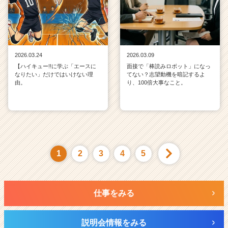
2026.03.24
2026.03.09
【ハイキュー!!に学ぶ「エースに
面接で「棒読みロボット」になっ
なりたい」だけではいけない理
てない？志望動機を暗記するよ
由。
り、100倍大事なこと。
1
2
3
4
5
仕事をみる
説明会情報をみる