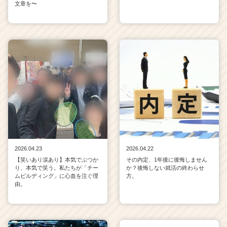
文章を〜
2026.04.23
2026.04.22
【笑いあり涙あり】本気でぶつか
その内定、1年後に後悔しません
り、本気で笑う。私たちが「チー
か？後悔しない就活の終わらせ
ムビルディング」に心血を注ぐ理
方。
由。