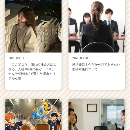
2026.03.31
2026.03.30
「ここでなら、憧れの社会人にな
就活終盤！今だから見ておきたい
れる」入社1年目の私が、イマジ
面接対策について
ナを“一目惚れ”で選んだ理由とリ
アルな現