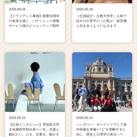
2026.06.04
2026.05.18
【クライアント事例】創業50周年
（社員紹介）立教大学卒｜人前で
の未来を描く。パナソニック保険
話すのが苦手だった私が、経営層
サービス様のビジョンマップ制作
と向き合うようになるまで
2026.05.15
2026.05.14
【社員インタビュー】早稲田大学
ハンガリー・オーストリアにて海
文化構想学部出身〜一生、言葉と
外研修を実施〜“人”を理解するた
戯れたい。人を、企業を、動かす
めに、歴史と心理学の原点へ〜