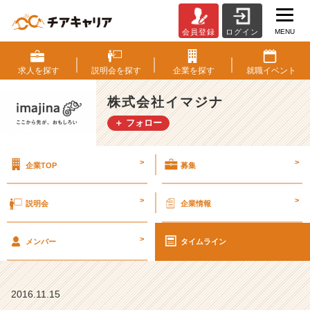
MENU
会員登録
ログイン
◆
1
1
求人を
探す
説明会を
探す
企業を
探す
就職
イベント
月
の
株式会社イマジナ
説
＋ フォロー
明
会
情
>
>
企業TOP
募集
報
◆
【株
>
>
説明会
企業情報
式
会
>
社
メンバー
タイムライン
イ
マ
ジ
2016.11.15
ナ