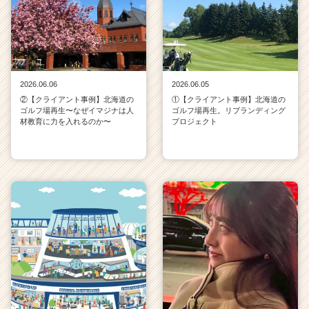
a
r
e
e
r）
2026.06.06
2026.06.05
②【クライアント事例】北海道の
①【クライアント事例】北海道の
ゴルフ場再生〜なぜイマジナは人
ゴルフ場再生。リブランディング
材教育に力を入れるのか〜
プロジェクト