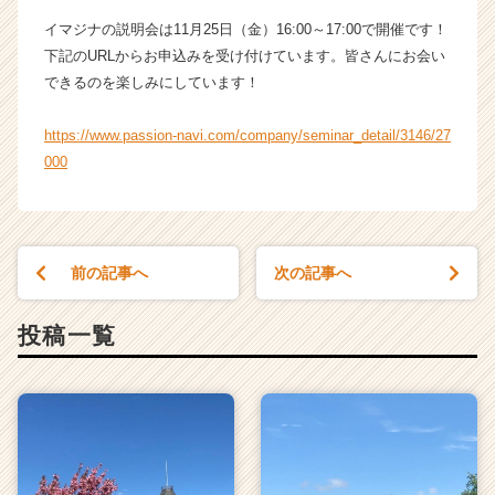
ト
イマジナの説明会は11月25日（金）16:00～17:00で開催です！
が
下記のURLからお申込みを受け付けています。皆さんにお会い
届
できるのを楽しみにしています！
く
就
https://www.passion-navi.com/company/seminar_detail/3146/27
活
サ
000
イ
ト
チ
ア
前の記事へ
次の記事へ
キ
ャ
リ
投稿一覧
ア
（C
h
e
e
r
C